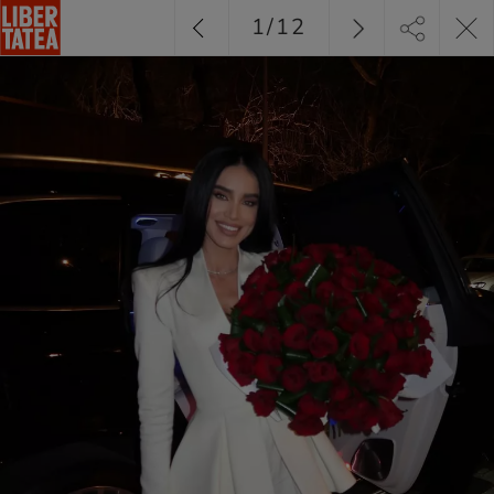
1
/
12