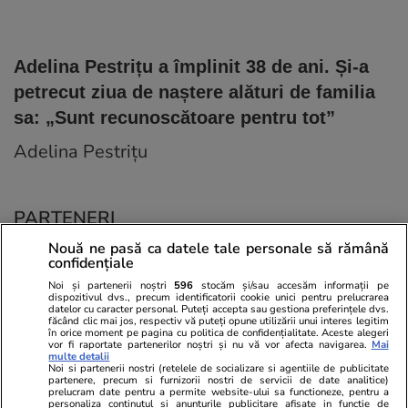
Adelina Pestrițu a împlinit 38 de ani. Și-a
petrecut ziua de naștere alături de familia
sa: „Sunt recunoscătoare pentru tot”
Adelina Pestrițu
PARTENERI
Nouă ne pasă ca datele tale personale să rămână
confidențiale
Noi și partenerii noștri
596
stocăm și/sau accesăm informații pe
dispozitivul dvs., precum identificatorii cookie unici pentru prelucrarea
datelor cu caracter personal. Puteți accepta sau gestiona preferințele dvs.
făcând clic mai jos, respectiv vă puteți opune utilizării unui interes legitim
în orice moment pe pagina cu politica de confidențialitate. Aceste alegeri
vor fi raportate partenerilor noștri și nu vă vor afecta navigarea.
Mai
multe detalii
Noi si partenerii nostri (retelele de socializare si agentiile de publicitate
partenere, precum si furnizorii nostri de servicii de date analitice)
prelucram date pentru a permite website-ului sa functioneze, pentru a
personaliza continutul si anunturile publicitare afisate in functie de