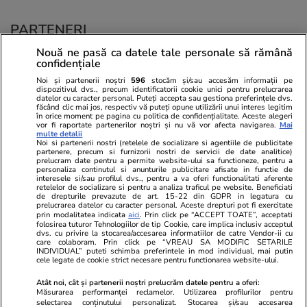
PARTENERI
Nouă ne pasă ca datele tale personale să rămână
confidențiale
Noi și partenerii noștri
596
stocăm și/sau accesăm informații pe
dispozitivul dvs., precum identificatorii cookie unici pentru prelucrarea
datelor cu caracter personal. Puteți accepta sau gestiona preferințele dvs.
făcând clic mai jos, respectiv vă puteți opune utilizării unui interes legitim
în orice moment pe pagina cu politica de confidențialitate. Aceste alegeri
vor fi raportate partenerilor noștri și nu vă vor afecta navigarea.
Mai
multe detalii
Noi si partenerii nostri (retelele de socializare si agentiile de publicitate
partenere, precum si furnizorii nostri de servicii de date analitice)
prelucram date pentru a permite website-ului sa functioneze, pentru a
personaliza continutul si anunturile publicitare afisate in functie de
interesele si/sau profilul dvs., pentru a va oferi functionalitati aferente
retelelor de socializare si pentru a analiza traficul pe website. Beneficiati
de drepturile prevazute de art. 15-22 din GDPR in legatura cu
prelucrarea datelor cu caracter personal. Aceste drepturi pot fi exercitate
Viva.ro
Unica.ro
prin modalitatea indicata
aici
. Prin click pe “ACCEPT TOATE”, acceptati
folosirea tuturor Tehnologiilor de tip Cookie, care implica inclusiv acceptul
Ce s-a aflat despre prima soție a lui Claudiu
Nu și ei! S-au de
dvs. cu privire la stocarea/accesarea informatiilor de catre Vendor-ii cu
Manda i-a suprins pe toți! Dar mai ales gestul
căsnicie! Cei doi
care colaboram. Prin click pe “VREAU SA MODIFIC SETARILE
făcut de Olguța pentru mama copilului
secret. Nimeni n
INDIVIDUAL” puteti schimba preferintele in mod individual, mai putin
cele legate de cookie strict necesare pentru functionarea website-ului.
soțului e chiar cir...
motiv al separării
Atât noi, cât și partenerii noștri prelucrăm datele pentru a oferi:
Măsurarea performanței reclamelor. Utilizarea profilurilor pentru
selectarea conținutului personalizat. Stocarea și/sau accesarea