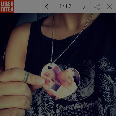
1
/
12