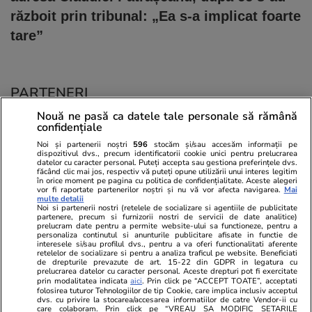
războit prin tribunal: „Ea s-a implicat foarte
tare”
PARTENERI
Nouă ne pasă ca datele tale personale să rămână
confidențiale
Noi și partenerii noștri
596
stocăm și/sau accesăm informații pe
dispozitivul dvs., precum identificatorii cookie unici pentru prelucrarea
datelor cu caracter personal. Puteți accepta sau gestiona preferințele dvs.
făcând clic mai jos, respectiv vă puteți opune utilizării unui interes legitim
în orice moment pe pagina cu politica de confidențialitate. Aceste alegeri
vor fi raportate partenerilor noștri și nu vă vor afecta navigarea.
Mai
multe detalii
Noi si partenerii nostri (retelele de socializare si agentiile de publicitate
partenere, precum si furnizorii nostri de servicii de date analitice)
prelucram date pentru a permite website-ului sa functioneze, pentru a
personaliza continutul si anunturile publicitare afisate in functie de
interesele si/sau profilul dvs., pentru a va oferi functionalitati aferente
retelelor de socializare si pentru a analiza traficul pe website. Beneficiati
de drepturile prevazute de art. 15-22 din GDPR in legatura cu
prelucrarea datelor cu caracter personal. Aceste drepturi pot fi exercitate
Viva.ro
Unica.ro
prin modalitatea indicata
aici
. Prin click pe “ACCEPT TOATE”, acceptati
folosirea tuturor Tehnologiilor de tip Cookie, care implica inclusiv acceptul
"Nici acum nu îi știu bine. Nu îi știu familia".
Nu și ei! S-au de
dvs. cu privire la stocarea/accesarea informatiilor de catre Vendor-ii cu
A tăcut luni întregi, dar acum Gina Matache a
căsnicie! Cei doi
care colaboram. Prin click pe “VREAU SA MODIFIC SETARILE