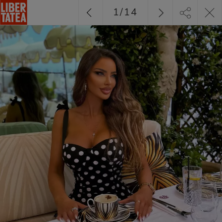
1
/
14