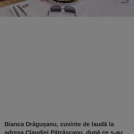
Bianca Drăgușanu, cuvinte de laudă la
adresa Claudiei Pătrășcanu, după ce s-au