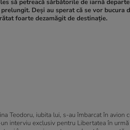
les să petreacă sărbătorile de iarnă departe
prelungit. Deși au sperat că se vor bucura 
arătat foarte dezamăgit de destinație.
ina Teodoru, iubita lui, s-au îmbarcat în avion 
r-un interviu exclusiv pentru Libertatea în urmă