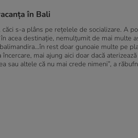
acanța în Bali
 căci s-a plâns pe rețelele de socializare. A p
ă în acea destinație, nemulțumit de mai multe a
@balimandira…în rest doar gunoaie multe pe pla
ma încercare, mai ajung aici doar dacă aterizează
atea sau altele că nu mai crede nimeni”, a răbufni