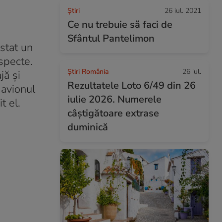
Ştiri
26 iul. 2021
Ce nu trebuie să faci de
Sfântul Pantelimon
ostat un
specte.
Știri România
26 iul.
jă și
Rezultatele Loto 6/49 din 26
 avionul
iulie 2026. Numerele
t el.
câștigătoare extrase
duminică