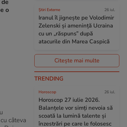
 de
de o
Știri Externe
26 iul.
Iranul îl jignește pe Volodimir
Zelenski și amenință Ucraina
cu un „răspuns” după
atacurile din Marea Caspică
Citește mai multe
TRENDING
Horoscop
26 iul.
Horoscop 27 iulie 2026.
Balanțele vor simți nevoia să
cu
scoată la lumină talente și
 cu câteva
înzestrări pe care le folosesc