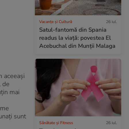
Vacanțe și Cultură
26 iul.
Satul-fantomă din Spania
readus la viață: povestea El
Acebuchal din Munții Malaga
am aceeași
l de
uțin mai
lume
unați sunt
Sănătate și Fitness
26 iul.