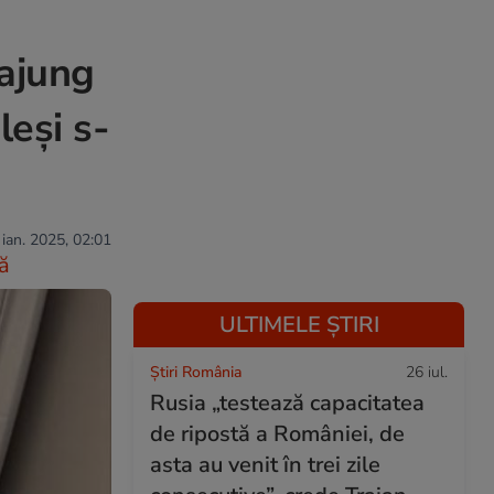
 ajung
leși s-
 ian. 2025, 02:01
ă
ULTIMELE ȘTIRI
Știri România
26 iul.
Rusia „testează capacitatea
de ripostă a României, de
asta au venit în trei zile