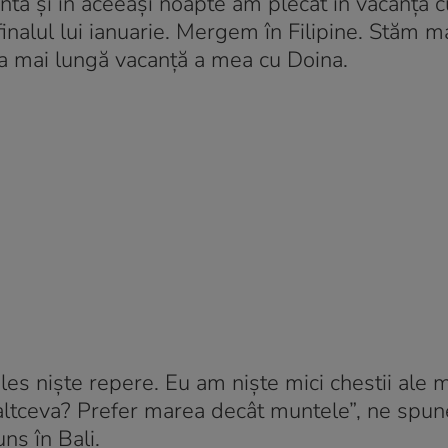
nta și în aceeași noapte am plecat în vacanță c
finalul lui ianuarie. Mergem în Filipine. Stăm m
ea mai lungă vacanță a mea cu Doina.
ales niște repere. Eu am niște mici chestii ale
e altceva? Prefer marea decât muntele”, ne spu
ns în Bali.