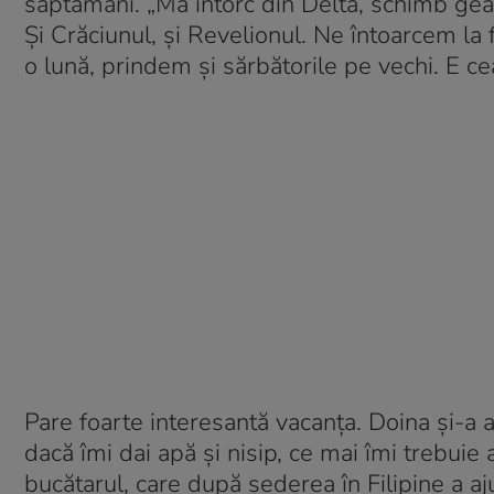
săptămâni. „Mă întorc din Deltă, schimb gea
Și Crăciunul, și Revelionul. Ne întoarcem la 
o lună, prindem și sărbătorile pe vechi. E c
Pare foarte interesantă vacanța. Doina și-a 
dacă îmi dai apă și nisip, ce mai îmi trebui
bucătarul, care după șederea în Filipine a aju