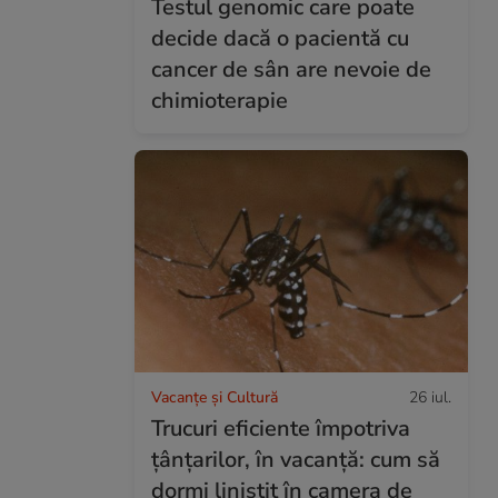
Testul genomic care poate
decide dacă o pacientă cu
cancer de sân are nevoie de
chimioterapie
Vacanțe și Cultură
26 iul.
Trucuri eficiente împotriva
țânțarilor, în vacanță: cum să
dormi liniștit în camera de