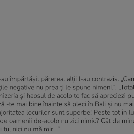
i-au împărtășit părerea, alții l-au contrazis. „C
ile negative nu prea ți le spune nimeni.”, „Tota
izeria și haosul de acolo te fac să apreciezi p
-te mai bine înainte să pleci în Bali și nu mai
ajoritatea locurilor sunt superbe! Peste tot în 
r de oamenii de-acolo nu zici nimic? Cât de min
 tu, nici nu mă mir…”.