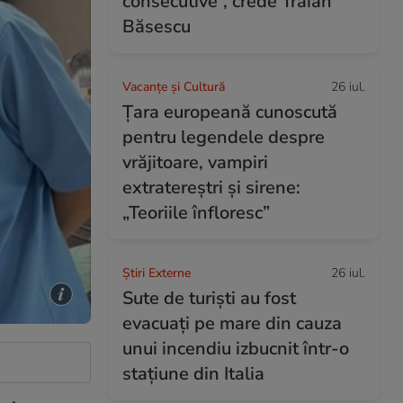
consecutive”, crede Traian
Băsescu
Vacanțe și Cultură
26 iul.
Țara europeană cunoscută
pentru legendele despre
vrăjitoare, vampiri
extratereștri și sirene:
„Teoriile înfloresc”
Știri Externe
26 iul.
Sute de turiști au fost
evacuați pe mare din cauza
unui incendiu izbucnit într-o
stațiune din Italia