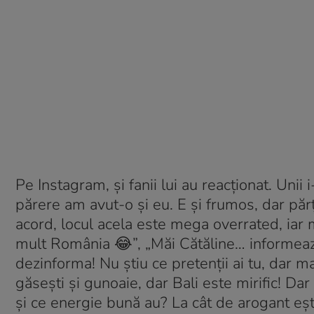
Pe Instagram, și fanii lui au reacționat. Unii 
părere am avut-o și eu. E și frumos, dar părț
acord, locul acela este mega overrated, iar m
mult România 😂”, „Măi Cătăline… informează 
dezinforma! Nu știu ce pretenții ai tu, dar m
găsești și gunoaie, dar Bali este mirific! Da
și ce energie bună au? La cât de arogant ești