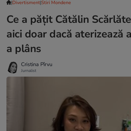
|
Divertisment
|
Stiri Mondene
Ce a pățit Cătălin Scărlăte
aici doar dacă aterizează a
a plâns
Cristina Pîrvu
Jurnalist