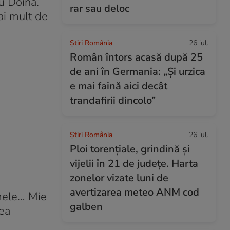
u Doina.
rar sau deloc
ai mult de
Știri România
26 iul.
Român întors acasă după 25
de ani în Germania: „Și urzica
e mai faină aici decât
trandafirii dincolo”
Știri România
26 iul.
Ploi torențiale, grindină și
vijelii în 21 de județe. Harta
zonelor vizate luni de
avertizarea meteo ANM cod
 mele… Mie
galben
nea