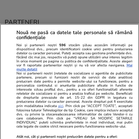
PARTENERI
Nouă ne pasă ca datele tale personale să rămână
confidențiale
Noi și partenerii noștri
596
stocăm și/sau accesăm informații pe
dispozitivul dvs., precum identificatorii cookie unici pentru prelucrarea
datelor cu caracter personal. Puteți accepta sau gestiona preferințele dvs.
făcând clic mai jos, respectiv vă puteți opune utilizării unui interes legitim
în orice moment pe pagina cu politica de confidențialitate. Aceste alegeri
vor fi raportate partenerilor noștri și nu vă vor afecta navigarea.
Mai
multe detalii
Noi si partenerii nostri (retelele de socializare si agentiile de publicitate
partenere, precum si furnizorii nostri de servicii de date analitice)
prelucram date pentru a permite website-ului sa functioneze, pentru a
personaliza continutul si anunturile publicitare afisate in functie de
interesele si/sau profilul dvs., pentru a va oferi functionalitati aferente
retelelor de socializare si pentru a analiza traficul pe website. Beneficiati
de drepturile prevazute de art. 15-22 din GDPR in legatura cu
prelucrarea datelor cu caracter personal. Aceste drepturi pot fi exercitate
Viva.ro
Unica.ro
prin modalitatea indicata
aici
. Prin click pe “ACCEPT TOATE”, acceptati
folosirea tuturor Tehnologiilor de tip Cookie, care implica inclusiv acceptul
Ce s-a aflat despre prima soție a lui Claudiu
Nu și ei! S-au de
dvs. cu privire la stocarea/accesarea informatiilor de catre Vendor-ii cu
Manda i-a suprins pe toți! Dar mai ales gestul
căsnicie! Cei doi
care colaboram. Prin click pe “VREAU SA MODIFIC SETARILE
făcut de Olguța pentru mama copilului
secret. Nimeni n
INDIVIDUAL” puteti schimba preferintele in mod individual, mai putin
cele legate de cookie strict necesare pentru functionarea website-ului.
soțului e chiar cir...
motiv al separării
Atât noi, cât și partenerii noștri prelucrăm datele pentru a oferi: