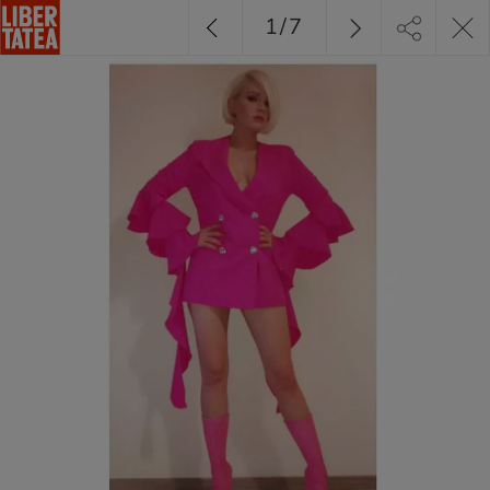
1
/
7