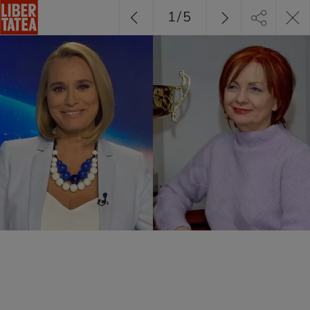
1
/
5