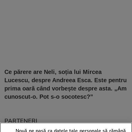
Ce părere are Neli, soția lui Mircea
Lucescu, despre Andreea Esca. Este pentru
prima oară când vorbește despre asta. „Am
cunoscut-o. Pot s-o socotesc?”
PARTENERI
Nouă ne pasă ca datele tale personale să rămână