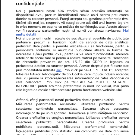
confidențiale
Noi și partenerii noștri
596
stocăm și/sau accesăm informații pe
dispozitivul dvs., precum identificatorii cookie unici pentru prelucrarea
datelor cu caracter personal. Puteți accepta sau gestiona preferințele dvs.
făcând clic mai jos, respectiv vă puteți opune utilizării unui interes legitim
în orice moment pe pagina cu politica de confidențialitate. Aceste alegeri
vor fi raportate partenerilor noștri și nu vă vor afecta navigarea.
Mai
multe detalii
Noi si partenerii nostri (retelele de socializare si agentiile de publicitate
partenere, precum si furnizorii nostri de servicii de date analitice)
prelucram date pentru a permite website-ului sa functioneze, pentru a
personaliza continutul si anunturile publicitare afisate in functie de
interesele si/sau profilul dvs., pentru a va oferi functionalitati aferente
retelelor de socializare si pentru a analiza traficul pe website. Beneficiati
de drepturile prevazute de art. 15-22 din GDPR in legatura cu
prelucrarea datelor cu caracter personal. Aceste drepturi pot fi exercitate
Viva.ro
Unica.ro
prin modalitatea indicata
aici
. Prin click pe “ACCEPT TOATE”, acceptati
folosirea tuturor Tehnologiilor de tip Cookie, care implica inclusiv acceptul
Toată lumea știe cine este Dan Dungaciu,
Nu și ei! S-au de
dvs. cu privire la stocarea/accesarea informatiilor de catre Vendor-ii cu
unul dintre liderii partidului AUR, dar iată cine
căsnicie! Cei doi
care colaboram. Prin click pe “VREAU SA MODIFIC SETARILE
e, de fapt, superba lui soție. E vedetă de
secret. Nimeni n
INDIVIDUAL” puteti schimba preferintele in mod individual, mai putin
cele legate de cookie strict necesare pentru functionarea website-ului.
televiziune în R...
motiv al separării
Atât noi, cât și partenerii noștri prelucrăm datele pentru a oferi:
Măsurarea performanței reclamelor. Utilizarea profilurilor pentru
selectarea conținutului personalizat. Stocarea și/sau accesarea
© 2026 Ringier Romania. Toate drepturile rezervate
informațiilor de pe un dispozitiv. Dezvoltarea și îmbunătățirea serviciilor.
Crearea profilurilor de conținut personalizat. Utilizarea profilurilor pentru
selectarea publicității personalizate. Crearea profilurilor pentru
publicitate personalizată. Măsurarea performanței conținutului.
Înțelegerea publicului prin statistici sau combinații de date din surse