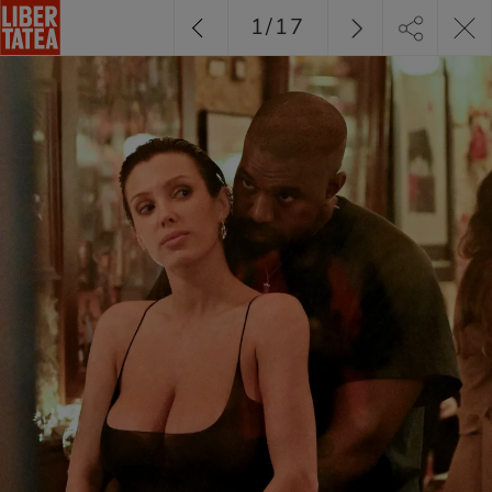
1
/
17