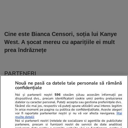
Cine este Bianca Censori, soția lui Kanye
West. A șocat mereu cu aparițiile ei mult
prea îndrăznețe
PARTENERI
Nouă ne pasă ca datele tale personale să rămână
confidențiale
Noi și partenerii noștri
596
stocăm și/sau accesăm informații pe
dispozitivul dvs., precum identificatorii cookie unici pentru prelucrarea
datelor cu caracter personal. Puteți accepta sau gestiona preferințele dvs.
făcând clic mai jos, respectiv vă puteți opune utilizării unui interes legitim
în orice moment pe pagina cu politica de confidențialitate. Aceste alegeri
vor fi raportate partenerilor noștri și nu vă vor afecta navigarea.
Mai
multe detalii
Noi si partenerii nostri (retelele de socializare si agentiile de publicitate
partenere, precum si furnizorii nostri de servicii de date analitice)