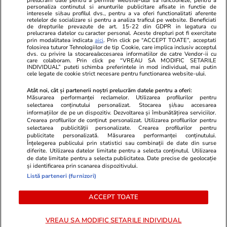
prelucram date pentru a permite website-ului sa functioneze, pentru a
personaliza continutul si anunturile publicitare afisate in functie de
interesele si/sau profilul dvs., pentru a va oferi functionalitati aferente
retelelor de socializare si pentru a analiza traficul pe website. Beneficiati
de drepturile prevazute de art. 15-22 din GDPR in legatura cu
prelucrarea datelor cu caracter personal. Aceste drepturi pot fi exercitate
Viva.ro
Unica.ro
prin modalitatea indicata
aici
. Prin click pe “ACCEPT TOATE”, acceptati
Ultima oră! Ce răsturnare de situație în acest
Nu și ei! S-au de
folosirea tuturor Tehnologiilor de tip Cookie, care implica inclusiv acceptul
dvs. cu privire la stocarea/accesarea informatiilor de catre Vendor-ii cu
moment și ce cuvinte! Traian Băsescu: ”Ilie
căsnicie! Cei doi
care colaboram. Prin click pe “VREAU SA MODIFIC SETARILE
Bolojan a...”
secret. Nimeni n
INDIVIDUAL” puteti schimba preferintele in mod individual, mai putin
cele legate de cookie strict necesare pentru functionarea website-ului.
motiv al separării
Atât noi, cât și partenerii noștri prelucrăm datele pentru a oferi:
Măsurarea performanței reclamelor. Utilizarea profilurilor pentru
selectarea conținutului personalizat. Stocarea și/sau accesarea
© 2026 Ringier Romania. Toate drepturile rezervate
informațiilor de pe un dispozitiv. Dezvoltarea și îmbunătățirea serviciilor.
Crearea profilurilor de conținut personalizat. Utilizarea profilurilor pentru
selectarea publicității personalizate. Crearea profilurilor pentru
publicitate personalizată. Măsurarea performanței conținutului.
Înțelegerea publicului prin statistici sau combinații de date din surse
diferite. Utilizarea datelor limitate pentru a selecta conținutul. Utilizarea
Actualizare preferințe cookies
de date limitate pentru a selecta publicitatea. Date precise de geolocație
și identificarea prin scanarea dispozitivului.
Listă parteneri (furnizori)
ACCEPT TOATE
VREAU SA MODIFIC SETARILE INDIVIDUAL