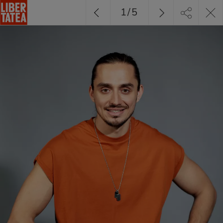
1
/
5