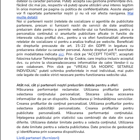
datelor cu caracter personal. Puteți accepta sau gestiona preferințele dvs.
făcând clic mai jos, respectiv vă puteți opune utilizării unui interes legitim
în orice moment pe pagina cu politica de confidențialitate. Aceste alegeri
vor fi raportate partenerilor noștri și nu vă vor afecta navigarea.
Mai
multe detalii
Noi si partenerii nostri (retelele de socializare si agentiile de publicitate
partenere, precum si furnizorii nostri de servicii de date analitice)
prelucram date pentru a permite website-ului sa functioneze, pentru a
personaliza continutul si anunturile publicitare afisate in functie de
interesele si/sau profilul dvs., pentru a va oferi functionalitati aferente
retelelor de socializare si pentru a analiza traficul pe website. Beneficiati
de drepturile prevazute de art. 15-22 din GDPR in legatura cu
prelucrarea datelor cu caracter personal. Aceste drepturi pot fi exercitate
Viva.ro
Unica.ro
prin modalitatea indicata
aici
. Prin click pe “ACCEPT TOATE”, acceptati
folosirea tuturor Tehnologiilor de tip Cookie, care implica inclusiv acceptul
Ce s-a aflat despre prima soție a lui Claudiu
Nu și ei! S-au de
dvs. cu privire la stocarea/accesarea informatiilor de catre Vendor-ii cu
Manda i-a suprins pe toți! Dar mai ales gestul
căsnicie! Cei doi
care colaboram. Prin click pe “VREAU SA MODIFIC SETARILE
făcut de Olguța pentru mama copilului
secret. Nimeni n
INDIVIDUAL” puteti schimba preferintele in mod individual, mai putin
cele legate de cookie strict necesare pentru functionarea website-ului.
soțului e chiar cir...
motiv al separării
Atât noi, cât și partenerii noștri prelucrăm datele pentru a oferi:
Măsurarea performanței reclamelor. Utilizarea profilurilor pentru
selectarea conținutului personalizat. Stocarea și/sau accesarea
© 2026 Ringier Romania. Toate drepturile rezervate
informațiilor de pe un dispozitiv. Dezvoltarea și îmbunătățirea serviciilor.
Crearea profilurilor de conținut personalizat. Utilizarea profilurilor pentru
selectarea publicității personalizate. Crearea profilurilor pentru
publicitate personalizată. Măsurarea performanței conținutului.
Înțelegerea publicului prin statistici sau combinații de date din surse
diferite. Utilizarea datelor limitate pentru a selecta conținutul. Utilizarea
Actualizare preferințe cookies
de date limitate pentru a selecta publicitatea. Date precise de geolocație
și identificarea prin scanarea dispozitivului.
Listă parteneri (furnizori)