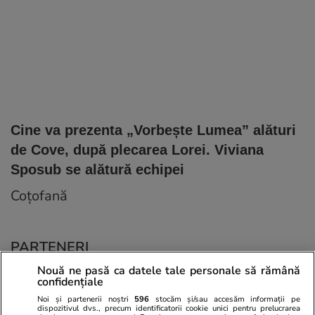
Cine va prezenta „Vorbește Lumea” alături
de Cove, după plecarea Lorei. Viviana
Sposub se alătură echipei
Coțofană
PARTENERI
Nouă ne pasă ca datele tale personale să rămână
confidențiale
Noi și partenerii noștri
596
stocăm și/sau accesăm informații pe
dispozitivul dvs., precum identificatorii cookie unici pentru prelucrarea