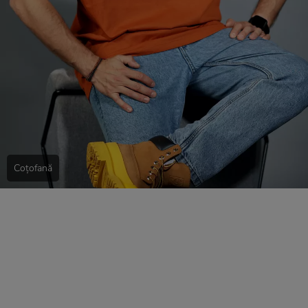
Coțofană