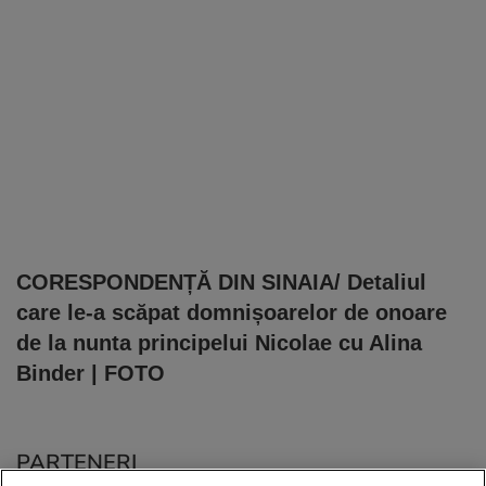
CORESPONDENȚĂ DIN SINAIA/ Detaliul
care le-a scăpat domnișoarelor de onoare
de la nunta principelui Nicolae cu Alina
Binder | FOTO
PARTENERI