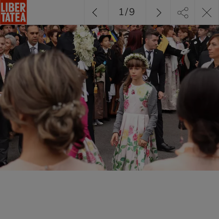
1
/
9