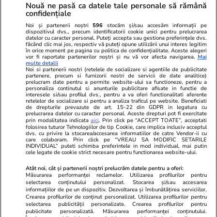
Nouă ne pasă ca datele tale personale să rămână
confidențiale
Noi și partenerii noștri
596
stocăm și/sau accesăm informații pe
dispozitivul dvs., precum identificatorii cookie unici pentru prelucrarea
datelor cu caracter personal. Puteți accepta sau gestiona preferințele dvs.
făcând clic mai jos, respectiv vă puteți opune utilizării unui interes legitim
în orice moment pe pagina cu politica de confidențialitate. Aceste alegeri
vor fi raportate partenerilor noștri și nu vă vor afecta navigarea.
Mai
multe detalii
Noi si partenerii nostri (retelele de socializare si agentiile de publicitate
partenere, precum si furnizorii nostri de servicii de date analitice)
prelucram date pentru a permite website-ului sa functioneze, pentru a
personaliza continutul si anunturile publicitare afisate in functie de
interesele si/sau profilul dvs., pentru a va oferi functionalitati aferente
retelelor de socializare si pentru a analiza traficul pe website. Beneficiati
de drepturile prevazute de art. 15-22 din GDPR in legatura cu
prelucrarea datelor cu caracter personal. Aceste drepturi pot fi exercitate
Viva.ro
Unica.ro
prin modalitatea indicata
aici
. Prin click pe “ACCEPT TOATE”, acceptati
Ultima oră! Ce răsturnare de situație în acest
folosirea tuturor Tehnologiilor de tip Cookie, care implica inclusiv acceptul
Nu și ei! S-au de
dvs. cu privire la stocarea/accesarea informatiilor de catre Vendor-ii cu
moment și ce cuvinte! Traian Băsescu: ”Ilie
căsnicie! Cei doi
care colaboram. Prin click pe “VREAU SA MODIFIC SETARILE
Bolojan a...”
secret. Nimeni n
INDIVIDUAL” puteti schimba preferintele in mod individual, mai putin
cele legate de cookie strict necesare pentru functionarea website-ului.
motiv al separării
Atât noi, cât și partenerii noștri prelucrăm datele pentru a oferi:
Măsurarea performanței reclamelor. Utilizarea profilurilor pentru
selectarea conținutului personalizat. Stocarea și/sau accesarea
© 2026 Ringier Romania. Toate drepturile rezervate
informațiilor de pe un dispozitiv. Dezvoltarea și îmbunătățirea serviciilor.
Crearea profilurilor de conținut personalizat. Utilizarea profilurilor pentru
selectarea publicității personalizate. Crearea profilurilor pentru
publicitate personalizată. Măsurarea performanței conținutului.