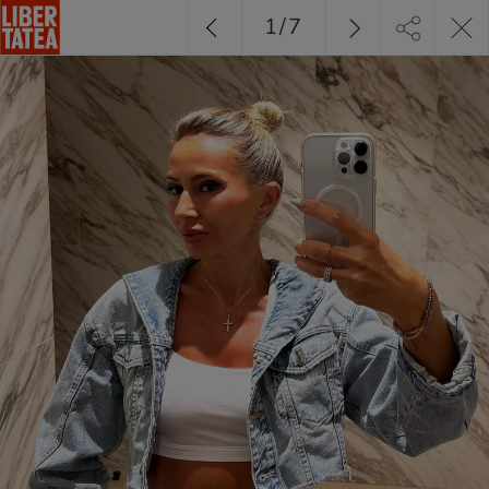
1
/
7