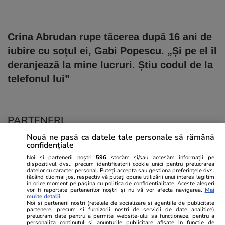
Crina Abrudan rupe tăcerea după 16 ani de
iubire cu soțul ei, Gabi Popescu. „Și pe el îl
deranjează la mine lucruri. Știu codul de la
telefonul lui”
PARTENERI
Nouă ne pasă ca datele tale personale să rămână
confidențiale
Noi și partenerii noștri
596
stocăm și/sau accesăm informații pe
dispozitivul dvs., precum identificatorii cookie unici pentru prelucrarea
datelor cu caracter personal. Puteți accepta sau gestiona preferințele dvs.
făcând clic mai jos, respectiv vă puteți opune utilizării unui interes legitim
în orice moment pe pagina cu politica de confidențialitate. Aceste alegeri
vor fi raportate partenerilor noștri și nu vă vor afecta navigarea.
Mai
multe detalii
Noi si partenerii nostri (retelele de socializare si agentiile de publicitate
partenere, precum si furnizorii nostri de servicii de date analitice)
prelucram date pentru a permite website-ului sa functioneze, pentru a
personaliza continutul si anunturile publicitare afisate in functie de