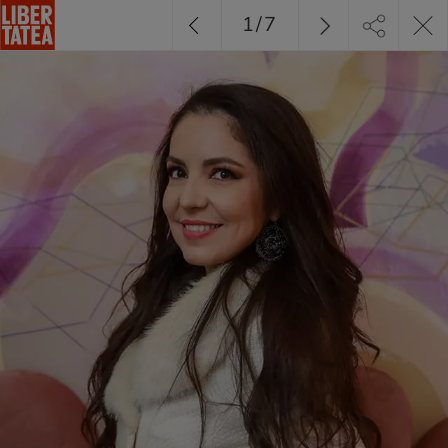
1
/
7