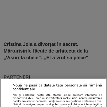
Cristina Joia a divorțat în secret.
Mărturisirile făcute de arhitecta de la
„Visuri la cheie”: „El a vrut să plece”
PARTENERI
Nouă ne pasă ca datele tale personale să rămână
confidențiale
Noi și partenerii noștri
596
stocăm și/sau accesăm informații pe
dispozitivul dvs., precum identificatorii cookie unici pentru prelucrarea
datelor cu caracter personal. Puteți accepta sau gestiona preferințele dvs.
făcând clic mai jos, respectiv vă puteți opune utilizării unui interes legitim