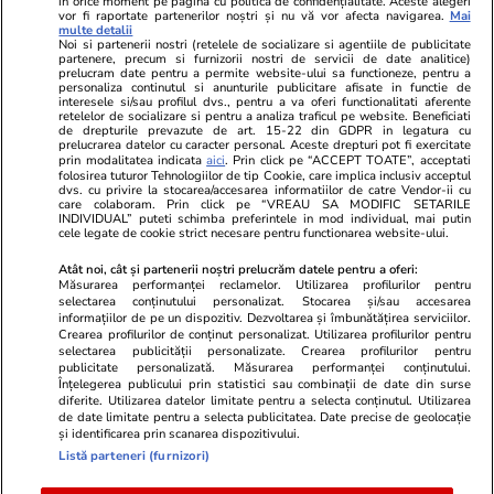
în orice moment pe pagina cu politica de confidențialitate. Aceste alegeri
vor fi raportate partenerilor noștri și nu vă vor afecta navigarea.
Mai
multe detalii
Noi si partenerii nostri (retelele de socializare si agentiile de publicitate
partenere, precum si furnizorii nostri de servicii de date analitice)
prelucram date pentru a permite website-ului sa functioneze, pentru a
personaliza continutul si anunturile publicitare afisate in functie de
interesele si/sau profilul dvs., pentru a va oferi functionalitati aferente
retelelor de socializare si pentru a analiza traficul pe website. Beneficiati
de drepturile prevazute de art. 15-22 din GDPR in legatura cu
prelucrarea datelor cu caracter personal. Aceste drepturi pot fi exercitate
Viva.ro
Unica.ro
prin modalitatea indicata
aici
. Prin click pe “ACCEPT TOATE”, acceptati
folosirea tuturor Tehnologiilor de tip Cookie, care implica inclusiv acceptul
Ultima oră! Ce răsturnare de situație în acest
Nu și ei! S-au de
dvs. cu privire la stocarea/accesarea informatiilor de catre Vendor-ii cu
moment și ce cuvinte! Traian Băsescu: ”Ilie
căsnicie! Cei doi
care colaboram. Prin click pe “VREAU SA MODIFIC SETARILE
Bolojan a...”
secret. Nimeni n
INDIVIDUAL” puteti schimba preferintele in mod individual, mai putin
cele legate de cookie strict necesare pentru functionarea website-ului.
motiv al separării
Atât noi, cât și partenerii noștri prelucrăm datele pentru a oferi:
Măsurarea performanței reclamelor. Utilizarea profilurilor pentru
selectarea conținutului personalizat. Stocarea și/sau accesarea
© 2026 Ringier Romania. Toate drepturile rezervate
informațiilor de pe un dispozitiv. Dezvoltarea și îmbunătățirea serviciilor.
Crearea profilurilor de conținut personalizat. Utilizarea profilurilor pentru
selectarea publicității personalizate. Crearea profilurilor pentru
publicitate personalizată. Măsurarea performanței conținutului.
Înțelegerea publicului prin statistici sau combinații de date din surse
diferite. Utilizarea datelor limitate pentru a selecta conținutul. Utilizarea
Actualizare preferințe cookies
de date limitate pentru a selecta publicitatea. Date precise de geolocație
și identificarea prin scanarea dispozitivului.
Listă parteneri (furnizori)