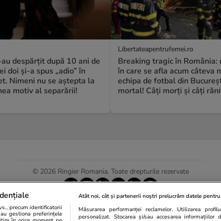
Libertateapentrufemei.ro
S-au despărțit după 10 ani de
Breaking tragic în România:
ei doi și-a spus „adio” în
în care se afla acum câteva 
t. Nimeni nu se aștepta la
echipa de fotbal din Bucureșt
a motiv al separării!
mortal! Câți morți și câți răniț
© 2026 Ringier Romania. Toate drepturile rezervate
dențiale
Atât noi, cât și partenerii noștri prelucrăm datele pentru 
., precum identificatorii
Măsurarea performanței reclamelor. Utilizarea profilur
Actualizare preferințe cookies
sau gestiona preferințele
personalizat. Stocarea și/sau accesarea informațiilor 
egitim în orice moment pe