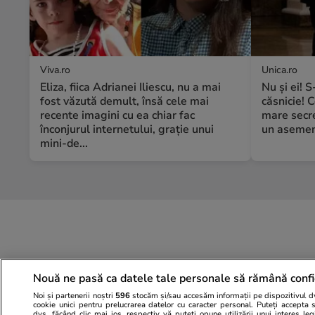
Viva.ro
Unica.ro
Eliza, fiica Adrianei Iliescu, nu a mai
Nu și ei! 
fost văzută demult, însă cele mai
căsnicie! C
recente imagini cu ea chiar fac
mare secre
înconjurul internetului, grație unui
un asemene
mini-de...
Nouă ne pasă ca datele tale personale să rămână confi
Noi și partenerii noștri
596
stocăm și/sau accesăm informații pe dispozitivul dvs
cookie unici pentru prelucrarea datelor cu caracter personal. Puteți accepta 
dvs. făcând clic mai jos, respectiv vă puteți opune utilizării unui interes l