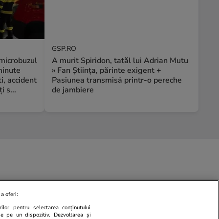
GSP.RO
 microbuzul
A murit Spiridon, tatăl lui Adrian Mutu
minute
» Fan Știința, părinte exigent +
i, accident
Pasiunea transmisă printr-o pereche
i s...
de jambiere
a oferi:
ilor pentru selectarea conținutului
de pe un dispozitiv. Dezvoltarea și