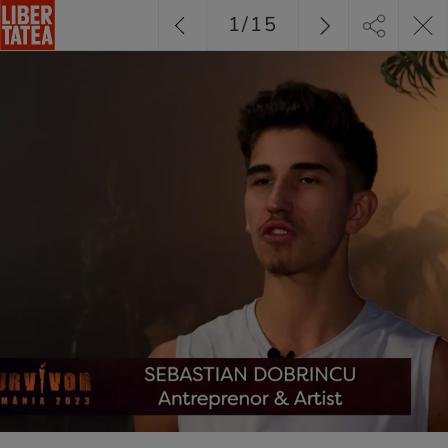
1
/
15