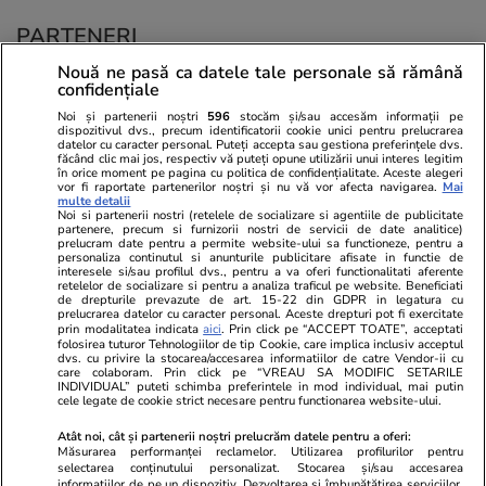
PARTENERI
Nouă ne pasă ca datele tale personale să rămână
confidențiale
Noi și partenerii noștri
596
stocăm și/sau accesăm informații pe
dispozitivul dvs., precum identificatorii cookie unici pentru prelucrarea
datelor cu caracter personal. Puteți accepta sau gestiona preferințele dvs.
făcând clic mai jos, respectiv vă puteți opune utilizării unui interes legitim
în orice moment pe pagina cu politica de confidențialitate. Aceste alegeri
vor fi raportate partenerilor noștri și nu vă vor afecta navigarea.
Mai
multe detalii
Noi si partenerii nostri (retelele de socializare si agentiile de publicitate
partenere, precum si furnizorii nostri de servicii de date analitice)
prelucram date pentru a permite website-ului sa functioneze, pentru a
personaliza continutul si anunturile publicitare afisate in functie de
interesele si/sau profilul dvs., pentru a va oferi functionalitati aferente
retelelor de socializare si pentru a analiza traficul pe website. Beneficiati
de drepturile prevazute de art. 15-22 din GDPR in legatura cu
prelucrarea datelor cu caracter personal. Aceste drepturi pot fi exercitate
Viva.ro
Unica.ro
prin modalitatea indicata
aici
. Prin click pe “ACCEPT TOATE”, acceptati
folosirea tuturor Tehnologiilor de tip Cookie, care implica inclusiv acceptul
Ce s-a aflat despre prima soție a lui Claudiu
Nu și ei! S-au de
dvs. cu privire la stocarea/accesarea informatiilor de catre Vendor-ii cu
Manda i-a suprins pe toți! Dar mai ales gestul
căsnicie! Cei doi
care colaboram. Prin click pe “VREAU SA MODIFIC SETARILE
făcut de Olguța pentru mama copilului
secret. Nimeni n
INDIVIDUAL” puteti schimba preferintele in mod individual, mai putin
cele legate de cookie strict necesare pentru functionarea website-ului.
soțului e chiar cir...
motiv al separării
Atât noi, cât și partenerii noștri prelucrăm datele pentru a oferi:
Măsurarea performanței reclamelor. Utilizarea profilurilor pentru
selectarea conținutului personalizat. Stocarea și/sau accesarea
© 2026 Ringier Romania. Toate drepturile rezervate
informațiilor de pe un dispozitiv. Dezvoltarea și îmbunătățirea serviciilor.