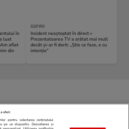
GSP.RO
ntului în
Incident neașteptat în direct »
a luat
Prezentatoarea TV a arătat mai mult
 Am aflat
decât și-ar fi dorit: „Știe ce face, e cu
nim din
intenție”
a oferi:
ilor pentru selectarea conținutului
de pe un dispozitiv. Dezvoltarea și
 personalizat. Utilizarea profilurilor