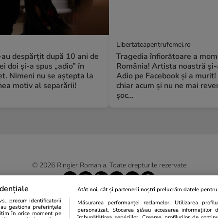
Libertateapentrufemei.ro
S-au despărțit după 10 ani de
Tragedia înfiorătoare a mome
ei doi și-a spus „adio” în
România! Artista noastră și-
t. Nimeni nu se aștepta la
Adio pe Facebook și a murit!
a motiv al separării!
chiar acum și nu ne mai reve
șoc...
© 2026 Ringier Romania. Toate drepturile rezervate
dențiale
Atât noi, cât și partenerii noștri prelucrăm datele pentru 
., precum identificatorii
Măsurarea performanței reclamelor. Utilizarea profilur
Actualizare preferințe cookies
sau gestiona preferințele
personalizat. Stocarea și/sau accesarea informațiilor 
egitim în orice moment pe
îmbunătățirea serviciilor. Crearea profilurilor de conținut