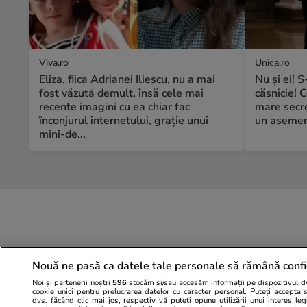
Viva.ro
Unica.ro
Eliza, fiica Adrianei Iliescu, nu a mai
Nu și ei! 
fost văzută demult, însă cele mai
căsnicie! C
recente imagini cu ea chiar fac
mare secre
înconjurul internetului, grație unui
un asemene
mini-de...
Nouă ne pasă ca datele tale personale să rămână confi
Noi și partenerii noștri
596
stocăm și/sau accesăm informații pe dispozitivul dvs
cookie unici pentru prelucrarea datelor cu caracter personal. Puteți accepta 
dvs. făcând clic mai jos, respectiv vă puteți opune utilizării unui interes l