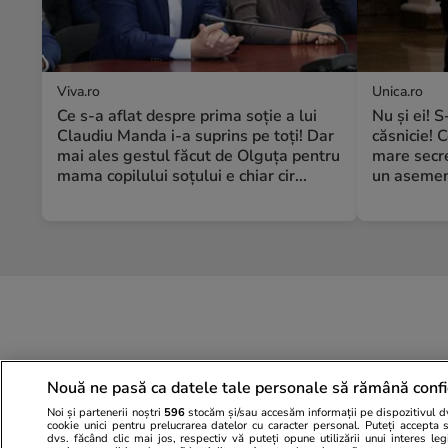
Viva.ro
Unica.ro
Ce s-a aflat despre prima soție a lui
Nu și ei! 
Claudiu Manda i-a suprins pe toți! Dar
căsnicie! C
mai ales gestul făcut de Olguța pentru
mare secre
mama copilului soțului e chiar cir...
un asemene
Nouă ne pasă ca datele tale personale să rămână confi
Noi și partenerii noștri
596
stocăm și/sau accesăm informații pe dispozitivul dvs
cookie unici pentru prelucrarea datelor cu caracter personal. Puteți accepta 
dvs. făcând clic mai jos, respectiv vă puteți opune utilizării unui interes l