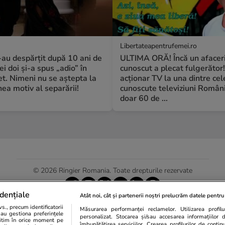
Libertateapentrufemei.ro
S-au despărțit după 10 ani de
ULTIMA ORĂ! Încă un afacer
ei doi și-a spus „adio” în
cunoscut a plecat fulgerător!
t. Nimeni nu se aștepta la
acționar TV la una dintre cel
a motiv al separării!
cunoscute televiziuni Români
doar 60 de ...
© 2026 Ringier Romania. Toate drepturile rezervate
dențiale
Atât noi, cât și partenerii noștri prelucrăm datele pentru 
., precum identificatorii
Măsurarea performanței reclamelor. Utilizarea profilur
Actualizare preferințe cookies
sau gestiona preferințele
personalizat. Stocarea și/sau accesarea informațiilor 
egitim în orice moment pe
îmbunătățirea serviciilor. Crearea profilurilor de conținut