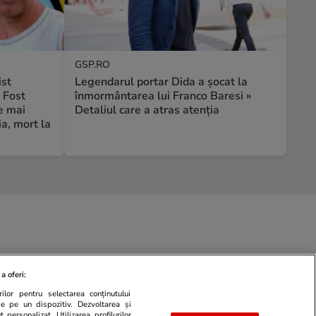
GSP.RO
ist
Legendarul portar Dida a șocat la
 Fost
înmormântarea lui Franco Baresi »
e mai
Detaliul care a atras atenția
a, mort la
a oferi:
ilor pentru selectarea conținutului
de pe un dispozitiv. Dezvoltarea și
 personalizat. Utilizarea profilurilor