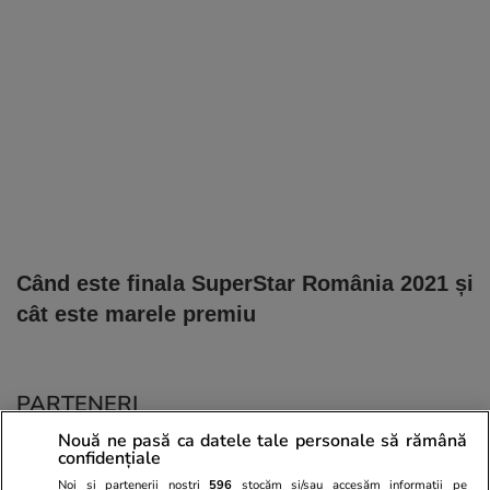
Când este finala SuperStar România 2021 și
cât este marele premiu
PARTENERI
Nouă ne pasă ca datele tale personale să rămână
confidențiale
Noi și partenerii noștri
596
stocăm și/sau accesăm informații pe