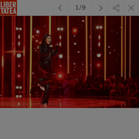
1
/
9