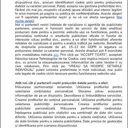
dispozitivul dvs., precum identificatorii cookie unici pentru prelucrarea
datelor cu caracter personal. Puteți accepta sau gestiona preferințele dvs.
făcând clic mai jos, respectiv vă puteți opune utilizării unui interes legitim
în orice moment pe pagina cu politica de confidențialitate. Aceste alegeri
vor fi raportate partenerilor noștri și nu vă vor afecta navigarea.
Mai
multe detalii
Noi si partenerii nostri (retelele de socializare si agentiile de publicitate
partenere, precum si furnizorii nostri de servicii de date analitice)
prelucram date pentru a permite website-ului sa functioneze, pentru a
personaliza continutul si anunturile publicitare afisate in functie de
interesele si/sau profilul dvs., pentru a va oferi functionalitati aferente
retelelor de socializare si pentru a analiza traficul pe website. Beneficiati
de drepturile prevazute de art. 15-22 din GDPR in legatura cu
prelucrarea datelor cu caracter personal. Aceste drepturi pot fi exercitate
Viva.ro
Unica.ro
prin modalitatea indicata
aici
. Prin click pe “ACCEPT TOATE”, acceptati
folosirea tuturor Tehnologiilor de tip Cookie, care implica inclusiv acceptul
"Nici acum nu îi știu bine. Nu îi știu familia".
Nu și ei! S-au de
dvs. cu privire la stocarea/accesarea informatiilor de catre Vendor-ii cu
A tăcut luni întregi, dar acum Gina Matache a
căsnicie! Cei doi
care colaboram. Prin click pe “VREAU SA MODIFIC SETARILE
spus adevărul despre relația cu ginerele ei,
secret. Nimeni n
INDIVIDUAL” puteti schimba preferintele in mod individual, mai putin
cele legate de cookie strict necesare pentru functionarea website-ului.
Radu Siffr...
motiv al separării
Atât noi, cât și partenerii noștri prelucrăm datele pentru a oferi:
Măsurarea performanței reclamelor. Utilizarea profilurilor pentru
selectarea conținutului personalizat. Stocarea și/sau accesarea
© 2026 Ringier Romania. Toate drepturile rezervate
informațiilor de pe un dispozitiv. Dezvoltarea și îmbunătățirea serviciilor.
Crearea profilurilor de conținut personalizat. Utilizarea profilurilor pentru
selectarea publicității personalizate. Crearea profilurilor pentru
publicitate personalizată. Măsurarea performanței conținutului.
Înțelegerea publicului prin statistici sau combinații de date din surse
diferite. Utilizarea datelor limitate pentru a selecta conținutul. Utilizarea
Actualizare preferințe cookies
de date limitate pentru a selecta publicitatea. Date precise de geolocație
și identificarea prin scanarea dispozitivului.