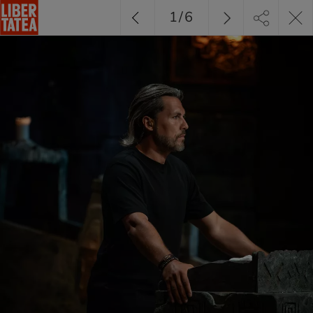
1
/
6