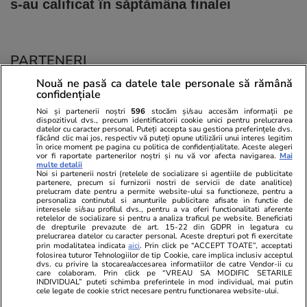
s-au calificat în săptămâna finalei
PARTENERI
Nouă ne pasă ca datele tale personale să rămână
confidențiale
Noi și partenerii noștri
596
stocăm și/sau accesăm informații pe
dispozitivul dvs., precum identificatorii cookie unici pentru prelucrarea
datelor cu caracter personal. Puteți accepta sau gestiona preferințele dvs.
făcând clic mai jos, respectiv vă puteți opune utilizării unui interes legitim
în orice moment pe pagina cu politica de confidențialitate. Aceste alegeri
vor fi raportate partenerilor noștri și nu vă vor afecta navigarea.
Mai
multe detalii
Noi si partenerii nostri (retelele de socializare si agentiile de publicitate
partenere, precum si furnizorii nostri de servicii de date analitice)
prelucram date pentru a permite website-ului sa functioneze, pentru a
personaliza continutul si anunturile publicitare afisate in functie de
interesele si/sau profilul dvs., pentru a va oferi functionalitati aferente
retelelor de socializare si pentru a analiza traficul pe website. Beneficiati
de drepturile prevazute de art. 15-22 din GDPR in legatura cu
prelucrarea datelor cu caracter personal. Aceste drepturi pot fi exercitate
Viva.ro
Unica.ro
prin modalitatea indicata
aici
. Prin click pe “ACCEPT TOATE”, acceptati
folosirea tuturor Tehnologiilor de tip Cookie, care implica inclusiv acceptul
Ce s-a aflat despre prima soție a lui Claudiu
Nu și ei! S-au de
dvs. cu privire la stocarea/accesarea informatiilor de catre Vendor-ii cu
Manda i-a suprins pe toți! Dar mai ales gestul
căsnicie! Cei doi
care colaboram. Prin click pe “VREAU SA MODIFIC SETARILE
făcut de Olguța pentru mama copilului
secret. Nimeni n
INDIVIDUAL” puteti schimba preferintele in mod individual, mai putin
cele legate de cookie strict necesare pentru functionarea website-ului.
soțului e chiar cir...
motiv al separării