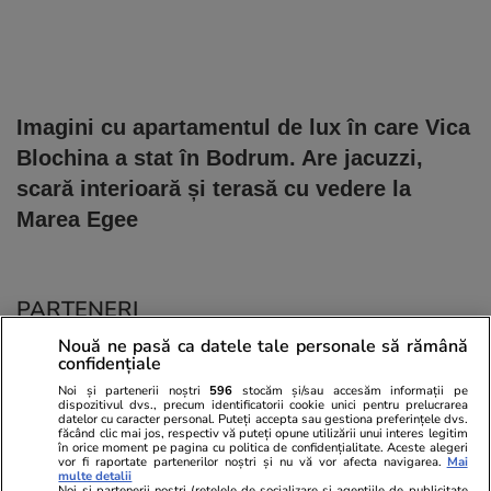
Imagini cu apartamentul de lux în care Vica
Blochina a stat în Bodrum. Are jacuzzi,
scară interioară și terasă cu vedere la
Marea Egee
PARTENERI
Nouă ne pasă ca datele tale personale să rămână
confidențiale
Noi și partenerii noștri
596
stocăm și/sau accesăm informații pe
dispozitivul dvs., precum identificatorii cookie unici pentru prelucrarea
datelor cu caracter personal. Puteți accepta sau gestiona preferințele dvs.
făcând clic mai jos, respectiv vă puteți opune utilizării unui interes legitim
în orice moment pe pagina cu politica de confidențialitate. Aceste alegeri
vor fi raportate partenerilor noștri și nu vă vor afecta navigarea.
Mai
multe detalii
Noi si partenerii nostri (retelele de socializare si agentiile de publicitate