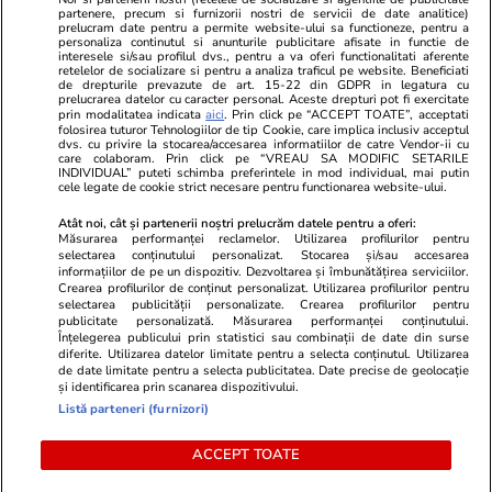
partenere, precum si furnizorii nostri de servicii de date analitice)
prelucram date pentru a permite website-ului sa functioneze, pentru a
personaliza continutul si anunturile publicitare afisate in functie de
interesele si/sau profilul dvs., pentru a va oferi functionalitati aferente
retelelor de socializare si pentru a analiza traficul pe website. Beneficiati
de drepturile prevazute de art. 15-22 din GDPR in legatura cu
prelucrarea datelor cu caracter personal. Aceste drepturi pot fi exercitate
Viva.ro
Unica.ro
prin modalitatea indicata
aici
. Prin click pe “ACCEPT TOATE”, acceptati
folosirea tuturor Tehnologiilor de tip Cookie, care implica inclusiv acceptul
"Nici acum nu îi știu bine. Nu îi știu familia".
Nu și ei! S-au de
dvs. cu privire la stocarea/accesarea informatiilor de catre Vendor-ii cu
A tăcut luni întregi, dar acum Gina Matache a
căsnicie! Cei doi
care colaboram. Prin click pe “VREAU SA MODIFIC SETARILE
spus adevărul despre relația cu ginerele ei,
secret. Nimeni n
INDIVIDUAL” puteti schimba preferintele in mod individual, mai putin
cele legate de cookie strict necesare pentru functionarea website-ului.
Radu Siffr...
motiv al separării
Atât noi, cât și partenerii noștri prelucrăm datele pentru a oferi:
Măsurarea performanței reclamelor. Utilizarea profilurilor pentru
selectarea conținutului personalizat. Stocarea și/sau accesarea
© 2026 Ringier Romania. Toate drepturile rezervate
informațiilor de pe un dispozitiv. Dezvoltarea și îmbunătățirea serviciilor.
Crearea profilurilor de conținut personalizat. Utilizarea profilurilor pentru
selectarea publicității personalizate. Crearea profilurilor pentru
publicitate personalizată. Măsurarea performanței conținutului.
Înțelegerea publicului prin statistici sau combinații de date din surse
diferite. Utilizarea datelor limitate pentru a selecta conținutul. Utilizarea
Actualizare preferințe cookies
de date limitate pentru a selecta publicitatea. Date precise de geolocație
și identificarea prin scanarea dispozitivului.
Listă parteneri (furnizori)
ACCEPT TOATE