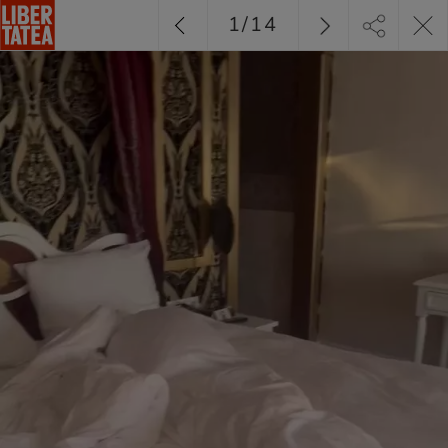
1
/
14