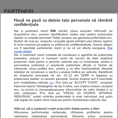
PARTENERI
Nouă ne pasă ca datele tale personale să rămână
confidențiale
Noi și partenerii noștri
596
stocăm și/sau accesăm informații pe
dispozitivul dvs., precum identificatorii cookie unici pentru prelucrarea
datelor cu caracter personal. Puteți accepta sau gestiona preferințele dvs.
făcând clic mai jos, respectiv vă puteți opune utilizării unui interes legitim
în orice moment pe pagina cu politica de confidențialitate. Aceste alegeri
vor fi raportate partenerilor noștri și nu vă vor afecta navigarea.
Mai
multe detalii
Noi si partenerii nostri (retelele de socializare si agentiile de publicitate
partenere, precum si furnizorii nostri de servicii de date analitice)
prelucram date pentru a permite website-ului sa functioneze, pentru a
personaliza continutul si anunturile publicitare afisate in functie de
interesele si/sau profilul dvs., pentru a va oferi functionalitati aferente
retelelor de socializare si pentru a analiza traficul pe website. Beneficiati
de drepturile prevazute de art. 15-22 din GDPR in legatura cu
prelucrarea datelor cu caracter personal. Aceste drepturi pot fi exercitate
Viva.ro
Unica.ro
prin modalitatea indicata
aici
. Prin click pe “ACCEPT TOATE”, acceptati
folosirea tuturor Tehnologiilor de tip Cookie, care implica inclusiv acceptul
Ultima oră! Ce răsturnare de situație în acest
Nu și ei! S-au de
dvs. cu privire la stocarea/accesarea informatiilor de catre Vendor-ii cu
moment și ce cuvinte! Traian Băsescu: ”Ilie
căsnicie! Cei doi
care colaboram. Prin click pe “VREAU SA MODIFIC SETARILE
Bolojan a...”
secret. Nimeni n
INDIVIDUAL” puteti schimba preferintele in mod individual, mai putin
cele legate de cookie strict necesare pentru functionarea website-ului.
motiv al separării
Atât noi, cât și partenerii noștri prelucrăm datele pentru a oferi:
Măsurarea performanței reclamelor. Utilizarea profilurilor pentru
selectarea conținutului personalizat. Stocarea și/sau accesarea