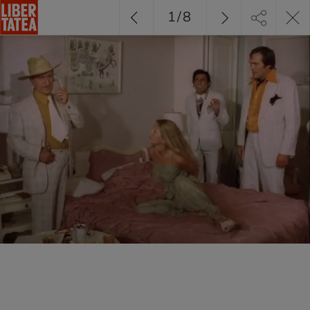
1
/
8