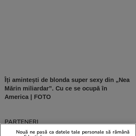
Îți amintești de blonda super sexy din „Nea
Mărin miliardar”. Cu ce se ocupă în
America | FOTO
PARTENERI
Nouă ne pasă ca datele tale personale să rămână