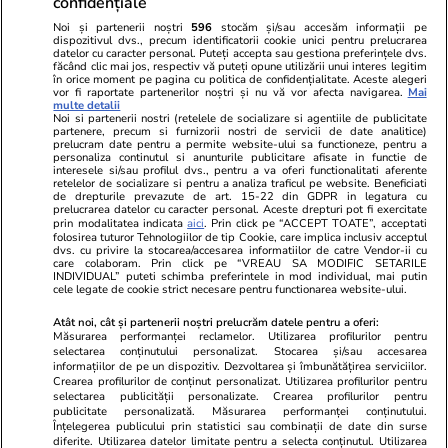
confidențiale
Noi și partenerii noștri
596
stocăm și/sau accesăm informații pe
dispozitivul dvs., precum identificatorii cookie unici pentru prelucrarea
datelor cu caracter personal. Puteți accepta sau gestiona preferințele dvs.
făcând clic mai jos, respectiv vă puteți opune utilizării unui interes legitim
în orice moment pe pagina cu politica de confidențialitate. Aceste alegeri
vor fi raportate partenerilor noștri și nu vă vor afecta navigarea.
Mai
multe detalii
Noi si partenerii nostri (retelele de socializare si agentiile de publicitate
partenere, precum si furnizorii nostri de servicii de date analitice)
prelucram date pentru a permite website-ului sa functioneze, pentru a
personaliza continutul si anunturile publicitare afisate in functie de
interesele si/sau profilul dvs., pentru a va oferi functionalitati aferente
retelelor de socializare si pentru a analiza traficul pe website. Beneficiati
de drepturile prevazute de art. 15-22 din GDPR in legatura cu
prelucrarea datelor cu caracter personal. Aceste drepturi pot fi exercitate
Viva.ro
Unica.ro
prin modalitatea indicata
aici
. Prin click pe “ACCEPT TOATE”, acceptati
"Nici acum nu îi știu bine. Nu îi știu familia".
Nu și ei! S-au de
folosirea tuturor Tehnologiilor de tip Cookie, care implica inclusiv acceptul
dvs. cu privire la stocarea/accesarea informatiilor de catre Vendor-ii cu
A tăcut luni întregi, dar acum Gina Matache a
căsnicie! Cei doi
care colaboram. Prin click pe “VREAU SA MODIFIC SETARILE
spus adevărul despre relația cu ginerele ei,
secret. Nimeni n
INDIVIDUAL” puteti schimba preferintele in mod individual, mai putin
cele legate de cookie strict necesare pentru functionarea website-ului.
Radu Siffr...
motiv al separării
Atât noi, cât și partenerii noștri prelucrăm datele pentru a oferi:
Măsurarea performanței reclamelor. Utilizarea profilurilor pentru
selectarea conținutului personalizat. Stocarea și/sau accesarea
© 2026 Ringier Romania. Toate drepturile rezervate
informațiilor de pe un dispozitiv. Dezvoltarea și îmbunătățirea serviciilor.
Crearea profilurilor de conținut personalizat. Utilizarea profilurilor pentru
selectarea publicității personalizate. Crearea profilurilor pentru
publicitate personalizată. Măsurarea performanței conținutului.
Înțelegerea publicului prin statistici sau combinații de date din surse
diferite. Utilizarea datelor limitate pentru a selecta conținutul. Utilizarea