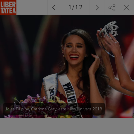
1
/
12
Miss Filipine, Catriona Gray, este Miss Univers 2018