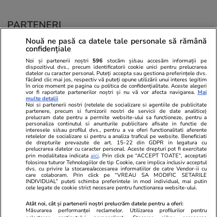
PARTENERI
Nouă ne pasă ca datele tale personale să rămână
confidențiale
Noi și partenerii noștri
596
stocăm și/sau accesăm informații pe
dispozitivul dvs., precum identificatorii cookie unici pentru prelucrarea
datelor cu caracter personal. Puteți accepta sau gestiona preferințele dvs.
făcând clic mai jos, respectiv vă puteți opune utilizării unui interes legitim
în orice moment pe pagina cu politica de confidențialitate. Aceste alegeri
vor fi raportate partenerilor noștri și nu vă vor afecta navigarea.
Mai
multe detalii
Noi si partenerii nostri (retelele de socializare si agentiile de publicitate
partenere, precum si furnizorii nostri de servicii de date analitice)
prelucram date pentru a permite website-ului sa functioneze, pentru a
personaliza continutul si anunturile publicitare afisate in functie de
interesele si/sau profilul dvs., pentru a va oferi functionalitati aferente
retelelor de socializare si pentru a analiza traficul pe website. Beneficiati
de drepturile prevazute de art. 15-22 din GDPR in legatura cu
prelucrarea datelor cu caracter personal. Aceste drepturi pot fi exercitate
Viva.ro
Unica.ro
prin modalitatea indicata
aici
. Prin click pe “ACCEPT TOATE”, acceptati
Ultima oră! Ce răsturnare de situație în acest
Nu și ei! S-au de
folosirea tuturor Tehnologiilor de tip Cookie, care implica inclusiv acceptul
dvs. cu privire la stocarea/accesarea informatiilor de catre Vendor-ii cu
moment și ce cuvinte! Traian Băsescu: ”Ilie
căsnicie! Cei doi
care colaboram. Prin click pe “VREAU SA MODIFIC SETARILE
Bolojan a...”
secret. Nimeni n
INDIVIDUAL” puteti schimba preferintele in mod individual, mai putin
cele legate de cookie strict necesare pentru functionarea website-ului.
motiv al separării
Atât noi, cât și partenerii noștri prelucrăm datele pentru a oferi:
Măsurarea performanței reclamelor. Utilizarea profilurilor pentru