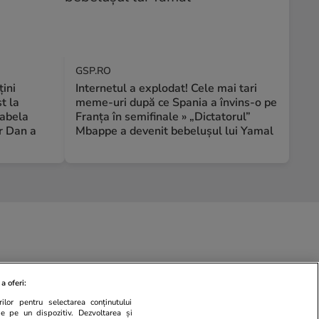
GSP.RO
țini
Internetul a explodat! Cele mai tari
t la
meme-uri după ce Spania a învins-o pe
rabela
Franța în semifinale » „Dictatorul”
r Dan a
Mbappe a devenit bebelușul lui Yamal
a oferi:
ilor pentru selectarea conținutului
de pe un dispozitiv. Dezvoltarea și