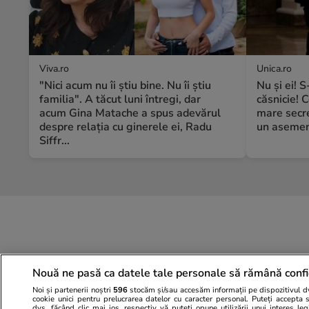
Viva.ro
Unica.ro
"Nici acum nu îi știu bine. Nu îi știu
Nu și ei! 
familia". A tăcut luni întregi, dar
căsnicie! C
acum Gina Matache a spus adevărul
mare secre
despre relația cu ginerele ei, Radu
un asemene
Siffr...
Nouă ne pasă ca datele tale personale să rămână confi
Noi și partenerii noștri
596
stocăm și/sau accesăm informații pe dispozitivul dvs
cookie unici pentru prelucrarea datelor cu caracter personal. Puteți accepta 
dvs. făcând clic mai jos, respectiv vă puteți opune utilizării unui interes l