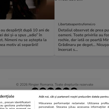
Libertateapentrufemei.ro
S-au despărțit după 10 ani de
Detaliul observat de prea pu
ei doi și-a spus „adio” în
oameni. Toate privirile au fos
t. Nimeni nu se aștepta la
rochie, dar iată ce poartă Mi
a motiv al separării!
Grădinaru pe deget... Nicușo
încercat s...
© 2026 Ringier Romania. Toate drepturile rezervate
dențiale
Atât noi, cât și partenerii noștri prelucrăm datele pentru 
., precum identificatorii
Măsurarea performanței reclamelor. Utilizarea profilur
Actualizare preferințe cookies
sau gestiona preferințele
personalizat. Stocarea și/sau accesarea informațiilor 
egitim în orice moment pe