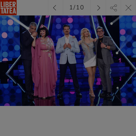
1
/
10