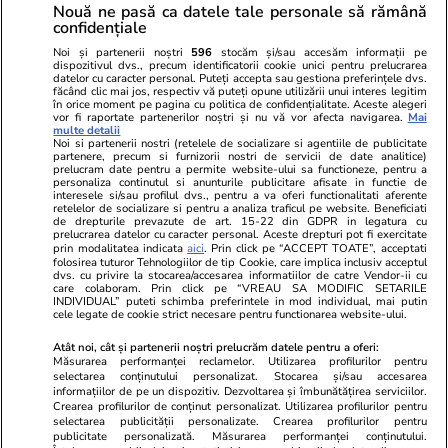
Nouă ne pasă ca datele tale personale să rămână
confidențiale
Noi și partenerii noștri
596
stocăm și/sau accesăm informații pe
dispozitivul dvs., precum identificatorii cookie unici pentru prelucrarea
datelor cu caracter personal. Puteți accepta sau gestiona preferințele dvs.
făcând clic mai jos, respectiv vă puteți opune utilizării unui interes legitim
în orice moment pe pagina cu politica de confidențialitate. Aceste alegeri
vor fi raportate partenerilor noștri și nu vă vor afecta navigarea.
Mai
multe detalii
Noi si partenerii nostri (retelele de socializare si agentiile de publicitate
partenere, precum si furnizorii nostri de servicii de date analitice)
prelucram date pentru a permite website-ului sa functioneze, pentru a
personaliza continutul si anunturile publicitare afisate in functie de
interesele si/sau profilul dvs., pentru a va oferi functionalitati aferente
retelelor de socializare si pentru a analiza traficul pe website. Beneficiati
de drepturile prevazute de art. 15-22 din GDPR in legatura cu
prelucrarea datelor cu caracter personal. Aceste drepturi pot fi exercitate
Viva.ro
Unica.ro
prin modalitatea indicata
aici
. Prin click pe “ACCEPT TOATE”, acceptati
"Nici acum nu îi știu bine. Nu îi știu familia".
folosirea tuturor Tehnologiilor de tip Cookie, care implica inclusiv acceptul
Nu și ei! S-au de
dvs. cu privire la stocarea/accesarea informatiilor de catre Vendor-ii cu
A tăcut luni întregi, dar acum Gina Matache a
căsnicie! Cei doi
care colaboram. Prin click pe “VREAU SA MODIFIC SETARILE
spus adevărul despre relația cu ginerele ei,
secret. Nimeni n
INDIVIDUAL” puteti schimba preferintele in mod individual, mai putin
cele legate de cookie strict necesare pentru functionarea website-ului.
Radu Siffr...
motiv al separării
Atât noi, cât și partenerii noștri prelucrăm datele pentru a oferi:
Măsurarea performanței reclamelor. Utilizarea profilurilor pentru
selectarea conținutului personalizat. Stocarea și/sau accesarea
© 2026 Ringier Romania. Toate drepturile rezervate
informațiilor de pe un dispozitiv. Dezvoltarea și îmbunătățirea serviciilor.
Crearea profilurilor de conținut personalizat. Utilizarea profilurilor pentru
selectarea publicității personalizate. Crearea profilurilor pentru
publicitate personalizată. Măsurarea performanței conținutului.