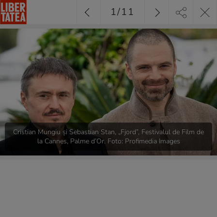
1
/
11
Cristian Mungiu și Sebastian Stan, „Fjord”, Festivalul de Film de
la Cannes, Palme d’Or. Foto: Profimedia Images