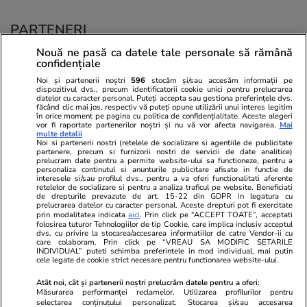
PARTENERI
Nouă ne pasă ca datele tale personale să rămână
confidențiale
Noi și partenerii noștri
596
stocăm și/sau accesăm informații pe
dispozitivul dvs., precum identificatorii cookie unici pentru prelucrarea
datelor cu caracter personal. Puteți accepta sau gestiona preferințele dvs.
făcând clic mai jos, respectiv vă puteți opune utilizării unui interes legitim
în orice moment pe pagina cu politica de confidențialitate. Aceste alegeri
vor fi raportate partenerilor noștri și nu vă vor afecta navigarea.
Mai
multe detalii
Noi si partenerii nostri (retelele de socializare si agentiile de publicitate
partenere, precum si furnizorii nostri de servicii de date analitice)
prelucram date pentru a permite website-ului sa functioneze, pentru a
personaliza continutul si anunturile publicitare afisate in functie de
interesele si/sau profilul dvs., pentru a va oferi functionalitati aferente
retelelor de socializare si pentru a analiza traficul pe website. Beneficiati
de drepturile prevazute de art. 15-22 din GDPR in legatura cu
prelucrarea datelor cu caracter personal. Aceste drepturi pot fi exercitate
Viva.ro
Unica.ro
prin modalitatea indicata
aici
. Prin click pe “ACCEPT TOATE”, acceptati
folosirea tuturor Tehnologiilor de tip Cookie, care implica inclusiv acceptul
"Nici acum nu îi știu bine. Nu îi știu familia".
Nu și ei! S-au de
dvs. cu privire la stocarea/accesarea informatiilor de catre Vendor-ii cu
A tăcut luni întregi, dar acum Gina Matache a
căsnicie! Cei doi
care colaboram. Prin click pe “VREAU SA MODIFIC SETARILE
spus adevărul despre relația cu ginerele ei,
secret. Nimeni n
INDIVIDUAL” puteti schimba preferintele in mod individual, mai putin
cele legate de cookie strict necesare pentru functionarea website-ului.
Radu Siffr...
motiv al separării
Atât noi, cât și partenerii noștri prelucrăm datele pentru a oferi:
Măsurarea performanței reclamelor. Utilizarea profilurilor pentru
selectarea conținutului personalizat. Stocarea și/sau accesarea