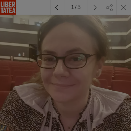
1
/
5