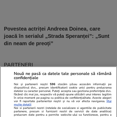
Povestea actriței Andreea Doinea, care
joacă în serialul „Strada Speranței”: „Sunt
din neam de preoți”
PARTENERI
Nouă ne pasă ca datele tale personale să rămână
confidențiale
Noi și partenerii noștri
596
stocăm și/sau accesăm informații pe
dispozitivul dvs., precum identificatorii cookie unici pentru prelucrarea
datelor cu caracter personal. Puteți accepta sau gestiona preferințele dvs.
făcând clic mai jos, respectiv vă puteți opune utilizării unui interes legitim
în orice moment pe pagina cu politica de confidențialitate. Aceste alegeri
vor fi raportate partenerilor noștri și nu vă vor afecta navigarea.
Mai
multe detalii
Noi si partenerii nostri (retelele de socializare si agentiile de publicitate
partenere, precum si furnizorii nostri de servicii de date analitice)
prelucram date pentru a permite website-ului sa functioneze, pentru a