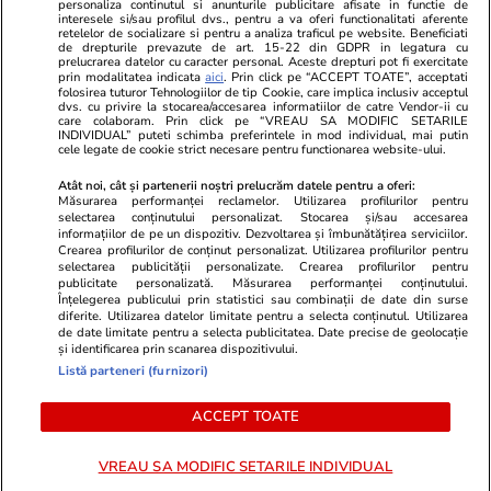
personaliza continutul si anunturile publicitare afisate in functie de
interesele si/sau profilul dvs., pentru a va oferi functionalitati aferente
retelelor de socializare si pentru a analiza traficul pe website. Beneficiati
de drepturile prevazute de art. 15-22 din GDPR in legatura cu
prelucrarea datelor cu caracter personal. Aceste drepturi pot fi exercitate
Viva.ro
Unica.ro
prin modalitatea indicata
aici
. Prin click pe “ACCEPT TOATE”, acceptati
folosirea tuturor Tehnologiilor de tip Cookie, care implica inclusiv acceptul
"Nici acum nu îi știu bine. Nu îi știu familia".
Nu și ei! S-au de
dvs. cu privire la stocarea/accesarea informatiilor de catre Vendor-ii cu
A tăcut luni întregi, dar acum Gina Matache a
căsnicie! Cei doi
care colaboram. Prin click pe “VREAU SA MODIFIC SETARILE
spus adevărul despre relația cu ginerele ei,
secret. Nimeni n
INDIVIDUAL” puteti schimba preferintele in mod individual, mai putin
cele legate de cookie strict necesare pentru functionarea website-ului.
Radu Siffr...
motiv al separării
Atât noi, cât și partenerii noștri prelucrăm datele pentru a oferi:
Măsurarea performanței reclamelor. Utilizarea profilurilor pentru
selectarea conținutului personalizat. Stocarea și/sau accesarea
© 2026 Ringier Romania. Toate drepturile rezervate
informațiilor de pe un dispozitiv. Dezvoltarea și îmbunătățirea serviciilor.
Crearea profilurilor de conținut personalizat. Utilizarea profilurilor pentru
selectarea publicității personalizate. Crearea profilurilor pentru
publicitate personalizată. Măsurarea performanței conținutului.
Înțelegerea publicului prin statistici sau combinații de date din surse
diferite. Utilizarea datelor limitate pentru a selecta conținutul. Utilizarea
Actualizare preferințe cookies
de date limitate pentru a selecta publicitatea. Date precise de geolocație
și identificarea prin scanarea dispozitivului.
Listă parteneri (furnizori)
ACCEPT TOATE
VREAU SA MODIFIC SETARILE INDIVIDUAL