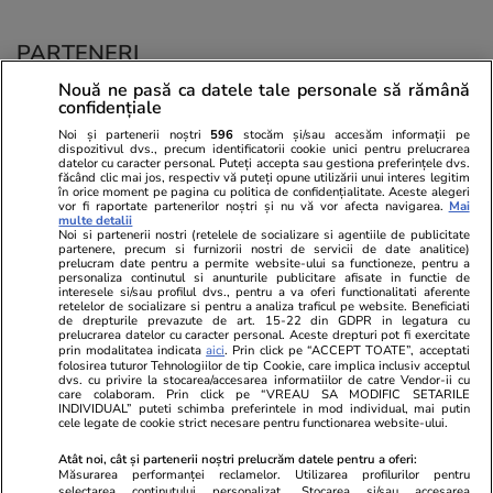
PARTENERI
Nouă ne pasă ca datele tale personale să rămână
confidențiale
Noi și partenerii noștri
596
stocăm și/sau accesăm informații pe
dispozitivul dvs., precum identificatorii cookie unici pentru prelucrarea
datelor cu caracter personal. Puteți accepta sau gestiona preferințele dvs.
făcând clic mai jos, respectiv vă puteți opune utilizării unui interes legitim
în orice moment pe pagina cu politica de confidențialitate. Aceste alegeri
vor fi raportate partenerilor noștri și nu vă vor afecta navigarea.
Mai
multe detalii
Noi si partenerii nostri (retelele de socializare si agentiile de publicitate
partenere, precum si furnizorii nostri de servicii de date analitice)
prelucram date pentru a permite website-ului sa functioneze, pentru a
personaliza continutul si anunturile publicitare afisate in functie de
interesele si/sau profilul dvs., pentru a va oferi functionalitati aferente
retelelor de socializare si pentru a analiza traficul pe website. Beneficiati
de drepturile prevazute de art. 15-22 din GDPR in legatura cu
prelucrarea datelor cu caracter personal. Aceste drepturi pot fi exercitate
Viva.ro
Unica.ro
prin modalitatea indicata
aici
. Prin click pe “ACCEPT TOATE”, acceptati
folosirea tuturor Tehnologiilor de tip Cookie, care implica inclusiv acceptul
Ce s-a aflat despre prima soție a lui Claudiu
Nu și ei! S-au de
dvs. cu privire la stocarea/accesarea informatiilor de catre Vendor-ii cu
Manda i-a suprins pe toți! Dar mai ales gestul
căsnicie! Cei doi
care colaboram. Prin click pe “VREAU SA MODIFIC SETARILE
făcut de Olguța pentru mama copilului
secret. Nimeni n
INDIVIDUAL” puteti schimba preferintele in mod individual, mai putin
cele legate de cookie strict necesare pentru functionarea website-ului.
soțului e chiar cir...
motiv al separării
Atât noi, cât și partenerii noștri prelucrăm datele pentru a oferi:
Măsurarea performanței reclamelor. Utilizarea profilurilor pentru
selectarea conținutului personalizat. Stocarea și/sau accesarea