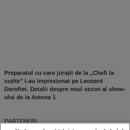
Preparatul cu care jurații de la „Chefi la
cuțite” l-au impresionat pe Leonard
Doroftei. Detalii despre noul sezon al show-
ului de la Antena 1
PARTENERI