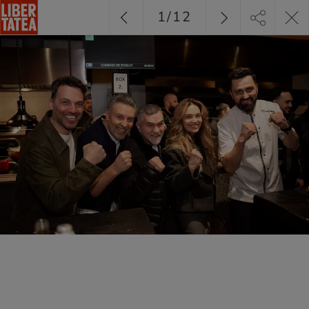
1
/
12