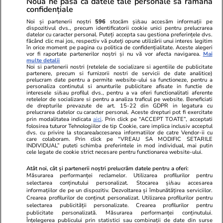
Nouă ne pasă ca datele tale personale să rămână
confidențiale
Noi și partenerii noștri
596
stocăm și/sau accesăm informații pe
dispozitivul dvs., precum identificatorii cookie unici pentru prelucrarea
datelor cu caracter personal. Puteți accepta sau gestiona preferințele dvs.
făcând clic mai jos, respectiv vă puteți opune utilizării unui interes legitim
în orice moment pe pagina cu politica de confidențialitate. Aceste alegeri
vor fi raportate partenerilor noștri și nu vă vor afecta navigarea.
Mai
multe detalii
Noi si partenerii nostri (retelele de socializare si agentiile de publicitate
partenere, precum si furnizorii nostri de servicii de date analitice)
prelucram date pentru a permite website-ului sa functioneze, pentru a
personaliza continutul si anunturile publicitare afisate in functie de
interesele si/sau profilul dvs., pentru a va oferi functionalitati aferente
retelelor de socializare si pentru a analiza traficul pe website. Beneficiati
de drepturile prevazute de art. 15-22 din GDPR in legatura cu
prelucrarea datelor cu caracter personal. Aceste drepturi pot fi exercitate
Viva.ro
Unica.ro
prin modalitatea indicata
aici
. Prin click pe “ACCEPT TOATE”, acceptati
"Nici acum nu îi știu bine. Nu îi știu familia".
Nu și ei! S-au de
folosirea tuturor Tehnologiilor de tip Cookie, care implica inclusiv acceptul
dvs. cu privire la stocarea/accesarea informatiilor de catre Vendor-ii cu
A tăcut luni întregi, dar acum Gina Matache a
căsnicie! Cei doi
care colaboram. Prin click pe “VREAU SA MODIFIC SETARILE
spus adevărul despre relația cu ginerele ei,
secret. Nimeni n
INDIVIDUAL” puteti schimba preferintele in mod individual, mai putin
cele legate de cookie strict necesare pentru functionarea website-ului.
Radu Siffr...
motiv al separării
Atât noi, cât și partenerii noștri prelucrăm datele pentru a oferi:
Măsurarea performanței reclamelor. Utilizarea profilurilor pentru
selectarea conținutului personalizat. Stocarea și/sau accesarea
© 2026 Ringier Romania. Toate drepturile rezervate
informațiilor de pe un dispozitiv. Dezvoltarea și îmbunătățirea serviciilor.
Crearea profilurilor de conținut personalizat. Utilizarea profilurilor pentru
selectarea publicității personalizate. Crearea profilurilor pentru
publicitate personalizată. Măsurarea performanței conținutului.
Înțelegerea publicului prin statistici sau combinații de date din surse