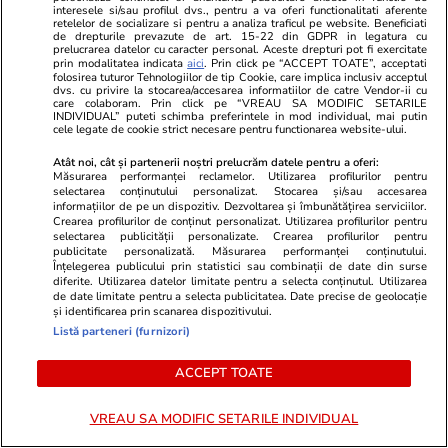
interesele si/sau profilul dvs., pentru a va oferi functionalitati aferente
retelelor de socializare si pentru a analiza traficul pe website. Beneficiati
de drepturile prevazute de art. 15-22 din GDPR in legatura cu
prelucrarea datelor cu caracter personal. Aceste drepturi pot fi exercitate
Viva.ro
Unica.ro
prin modalitatea indicata
aici
. Prin click pe “ACCEPT TOATE”, acceptati
"Nici acum nu îi știu bine. Nu îi știu familia".
Nu și ei! S-au de
folosirea tuturor Tehnologiilor de tip Cookie, care implica inclusiv acceptul
dvs. cu privire la stocarea/accesarea informatiilor de catre Vendor-ii cu
A tăcut luni întregi, dar acum Gina Matache a
căsnicie! Cei doi
care colaboram. Prin click pe “VREAU SA MODIFIC SETARILE
spus adevărul despre relația cu ginerele ei,
secret. Nimeni n
INDIVIDUAL” puteti schimba preferintele in mod individual, mai putin
cele legate de cookie strict necesare pentru functionarea website-ului.
Radu Siffr...
motiv al separării
Atât noi, cât și partenerii noștri prelucrăm datele pentru a oferi:
Măsurarea performanței reclamelor. Utilizarea profilurilor pentru
selectarea conținutului personalizat. Stocarea și/sau accesarea
© 2026 Ringier Romania. Toate drepturile rezervate
informațiilor de pe un dispozitiv. Dezvoltarea și îmbunătățirea serviciilor.
Crearea profilurilor de conținut personalizat. Utilizarea profilurilor pentru
selectarea publicității personalizate. Crearea profilurilor pentru
publicitate personalizată. Măsurarea performanței conținutului.
Înțelegerea publicului prin statistici sau combinații de date din surse
diferite. Utilizarea datelor limitate pentru a selecta conținutul. Utilizarea
Actualizare preferințe cookies
de date limitate pentru a selecta publicitatea. Date precise de geolocație
și identificarea prin scanarea dispozitivului.
Listă parteneri (furnizori)
ACCEPT TOATE
VREAU SA MODIFIC SETARILE INDIVIDUAL