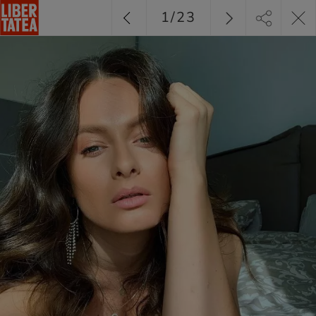
1
/
23