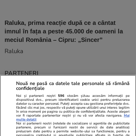
Raluka, prima reacție după ce a cântat
imnul în fața a peste 45.000 de oameni la
meciul România – Cipru: „Sincer”
Raluka
PARTENERI
Nouă ne pasă ca datele tale personale să rămână
confidențiale
Noi și partenerii noștri
596
stocăm și/sau accesăm informații pe
dispozitivul dvs., precum identificatorii cookie unici pentru prelucrarea
datelor cu caracter personal. Puteți accepta sau gestiona preferințele dvs.
făcând clic mai jos, respectiv vă puteți opune utilizării unui interes legitim
în orice moment pe pagina cu politica de confidențialitate. Aceste alegeri
vor fi raportate partenerilor noștri și nu vă vor afecta navigarea.
Mai
multe detalii
Noi si partenerii nostri (retelele de socializare si agentiile de publicitate
partenere, precum si furnizorii nostri de servicii de date analitice)
prelucram date pentru a permite website-ului sa functioneze, pentru a
personaliza continutul si anunturile publicitare afisate in functie de