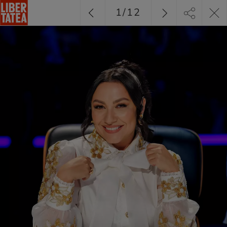
1
/
12