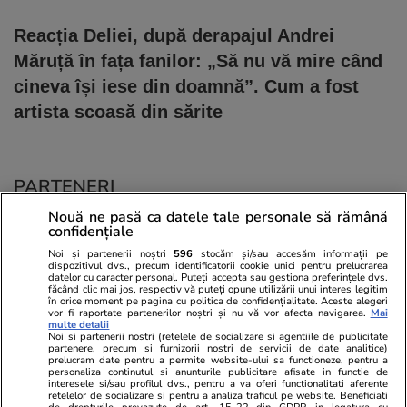
Reacția Deliei, după derapajul Andrei
Măruță în fața fanilor: „Să nu vă mire când
cineva își iese din doamnă”. Cum a fost
artista scoasă din sărite
PARTENERI
Nouă ne pasă ca datele tale personale să rămână
confidențiale
Noi și partenerii noștri
596
stocăm și/sau accesăm informații pe
dispozitivul dvs., precum identificatorii cookie unici pentru prelucrarea
datelor cu caracter personal. Puteți accepta sau gestiona preferințele dvs.
făcând clic mai jos, respectiv vă puteți opune utilizării unui interes legitim
în orice moment pe pagina cu politica de confidențialitate. Aceste alegeri
vor fi raportate partenerilor noștri și nu vă vor afecta navigarea.
Mai
multe detalii
Noi si partenerii nostri (retelele de socializare si agentiile de publicitate
partenere, precum si furnizorii nostri de servicii de date analitice)
prelucram date pentru a permite website-ului sa functioneze, pentru a
personaliza continutul si anunturile publicitare afisate in functie de
interesele si/sau profilul dvs., pentru a va oferi functionalitati aferente
retelelor de socializare si pentru a analiza traficul pe website. Beneficiati