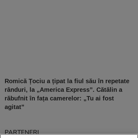
Romică Țociu a țipat la fiul său în repetate
rânduri, la „America Express”. Cătălin a
răbufnit în fața camerelor: „Tu ai fost
agitat”
PARTENERI