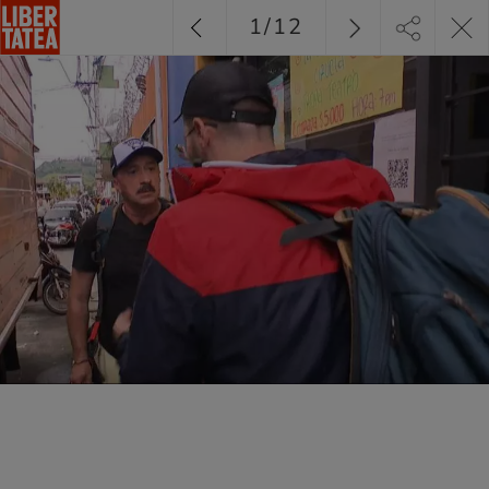
1
/
12