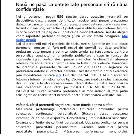
Nouă ne pasă ca datele tale personale să rămână
confidențiale
Noi și partenerii noștri
596
stocăm și/sau accesăm informații pe
dispozitivul dvs., precum identificatorii cookie unici pentru prelucrarea
datelor cu caracter personal. Puteți accepta sau gestiona preferințele dvs.
făcând clic mai jos, respectiv vă puteți opune utilizării unui interes legitim
în orice moment pe pagina cu politica de confidențialitate. Aceste alegeri
vor fi raportate partenerilor noștri și nu vă vor afecta navigarea.
Mai
multe detalii
Noi si partenerii nostri (retelele de socializare si agentiile de publicitate
partenere, precum si furnizorii nostri de servicii de date analitice)
prelucram date pentru a permite website-ului sa functioneze, pentru a
personaliza continutul si anunturile publicitare afisate in functie de
interesele si/sau profilul dvs., pentru a va oferi functionalitati aferente
retelelor de socializare si pentru a analiza traficul pe website. Beneficiati
de drepturile prevazute de art. 15-22 din GDPR in legatura cu
prelucrarea datelor cu caracter personal. Aceste drepturi pot fi exercitate
Viva.ro
Unica.ro
prin modalitatea indicata
aici
. Prin click pe “ACCEPT TOATE”, acceptati
"Nici acum nu îi știu bine. Nu îi știu familia".
Nu și ei! S-au de
folosirea tuturor Tehnologiilor de tip Cookie, care implica inclusiv acceptul
dvs. cu privire la stocarea/accesarea informatiilor de catre Vendor-ii cu
A tăcut luni întregi, dar acum Gina Matache a
căsnicie! Cei doi
care colaboram. Prin click pe “VREAU SA MODIFIC SETARILE
spus adevărul despre relația cu ginerele ei,
secret. Nimeni n
INDIVIDUAL” puteti schimba preferintele in mod individual, mai putin
cele legate de cookie strict necesare pentru functionarea website-ului.
Radu Siffr...
motiv al separării
Atât noi, cât și partenerii noștri prelucrăm datele pentru a oferi:
Măsurarea performanței reclamelor. Utilizarea profilurilor pentru
selectarea conținutului personalizat. Stocarea și/sau accesarea
© 2026 Ringier Romania. Toate drepturile rezervate
informațiilor de pe un dispozitiv. Dezvoltarea și îmbunătățirea serviciilor.
Crearea profilurilor de conținut personalizat. Utilizarea profilurilor pentru
selectarea publicității personalizate. Crearea profilurilor pentru
publicitate personalizată. Măsurarea performanței conținutului.