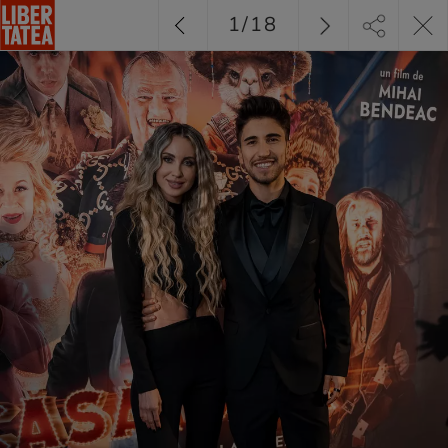
1
/
18