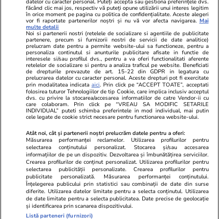
datelor cu caracter personal. Puteți accepta sau gestiona preferințele dvs.
făcând clic mai jos, respectiv vă puteți opune utilizării unui interes legitim
în orice moment pe pagina cu politica de confidențialitate. Aceste alegeri
vor fi raportate partenerilor noștri și nu vă vor afecta navigarea.
Mai
multe detalii
Noi si partenerii nostri (retelele de socializare si agentiile de publicitate
partenere, precum si furnizorii nostri de servicii de date analitice)
prelucram date pentru a permite website-ului sa functioneze, pentru a
personaliza continutul si anunturile publicitare afisate in functie de
interesele si/sau profilul dvs., pentru a va oferi functionalitati aferente
retelelor de socializare si pentru a analiza traficul pe website. Beneficiati
de drepturile prevazute de art. 15-22 din GDPR in legatura cu
prelucrarea datelor cu caracter personal. Aceste drepturi pot fi exercitate
Viva.ro
Unica.ro
prin modalitatea indicata
aici
. Prin click pe “ACCEPT TOATE”, acceptati
folosirea tuturor Tehnologiilor de tip Cookie, care implica inclusiv acceptul
"Nici acum nu îi știu bine. Nu îi știu familia".
Nu și ei! S-au de
dvs. cu privire la stocarea/accesarea informatiilor de catre Vendor-ii cu
A tăcut luni întregi, dar acum Gina Matache a
căsnicie! Cei doi
care colaboram. Prin click pe “VREAU SA MODIFIC SETARILE
spus adevărul despre relația cu ginerele ei,
secret. Nimeni n
INDIVIDUAL” puteti schimba preferintele in mod individual, mai putin
cele legate de cookie strict necesare pentru functionarea website-ului.
Radu Siffr...
motiv al separării
Atât noi, cât și partenerii noștri prelucrăm datele pentru a oferi:
Măsurarea performanței reclamelor. Utilizarea profilurilor pentru
selectarea conținutului personalizat. Stocarea și/sau accesarea
© 2026 Ringier Romania. Toate drepturile rezervate
informațiilor de pe un dispozitiv. Dezvoltarea și îmbunătățirea serviciilor.
Crearea profilurilor de conținut personalizat. Utilizarea profilurilor pentru
selectarea publicității personalizate. Crearea profilurilor pentru
publicitate personalizată. Măsurarea performanței conținutului.
Înțelegerea publicului prin statistici sau combinații de date din surse
diferite. Utilizarea datelor limitate pentru a selecta conținutul. Utilizarea
Actualizare preferințe cookies
de date limitate pentru a selecta publicitatea. Date precise de geolocație
și identificarea prin scanarea dispozitivului.
Listă parteneri (furnizori)