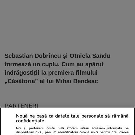
Sebastian Dobrincu și Otniela Sandu
formează un cuplu. Cum au apărut
îndrăgostiții la premiera filmului
„Căsătoria” al lui Mihai Bendeac
PARTENERI
Nouă ne pasă ca datele tale personale să rămână
confidențiale
Noi și partenerii noștri
596
stocăm și/sau accesăm informații pe
dispozitivul dvs., precum identificatorii cookie unici pentru prelucrarea