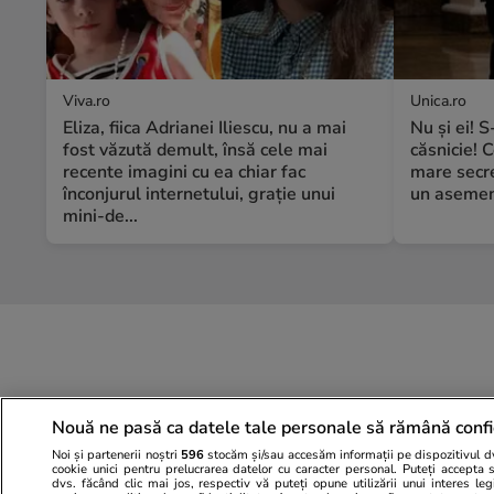
Viva.ro
Unica.ro
Eliza, fiica Adrianei Iliescu, nu a mai
Nu și ei! 
fost văzută demult, însă cele mai
căsnicie! C
recente imagini cu ea chiar fac
mare secre
înconjurul internetului, grație unui
un asemene
mini-de...
Nouă ne pasă ca datele tale personale să rămână confi
Noi și partenerii noștri
596
stocăm și/sau accesăm informații pe dispozitivul dvs
cookie unici pentru prelucrarea datelor cu caracter personal. Puteți accepta 
dvs. făcând clic mai jos, respectiv vă puteți opune utilizării unui interes l