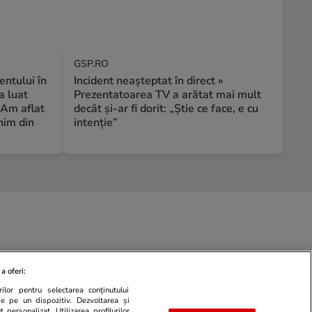
GSP.RO
ntului în
Incident neașteptat în direct »
a luat
Prezentatoarea TV a arătat mai mult
 Am aflat
decât și-ar fi dorit: „Știe ce face, e cu
nim din
intenție”
a oferi:
ilor pentru selectarea conținutului
de pe un dispozitiv. Dezvoltarea și
 personalizat. Utilizarea profilurilor