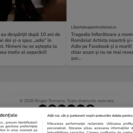
Libertateapentrufemei.ro
S-au despărțit după 10 ani de
Tragedia înfiorătoare a mome
ei doi și-a spus „adio” în
România! Artista noastră și-
t. Nimeni nu se aștepta la
Adio pe Facebook și a murit!
a motiv al separării!
chiar acum și nu ne mai reve
șoc...
© 2026 Ringier Romania. Toate drepturile rezervate
dențiale
Atât noi, cât și partenerii noștri prelucrăm datele pentru 
., precum identificatorii
Măsurarea performanței reclamelor. Utilizarea profilur
Actualizare preferințe cookies
sau gestiona preferințele
personalizat. Stocarea și/sau accesarea informațiilor 
egitim în orice moment pe
îmbunătățirea serviciilor. Crearea profilurilor de conținut