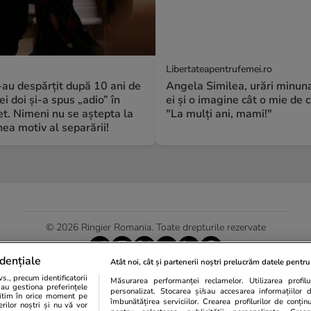
Libertateapentrufemei.ro
S-au despărțit după 10 ani de
Angela Similea, urări minuna
ei doi și-a spus „adio” în
ei și o imagine cât o mie de c
t. Nimeni nu se aștepta la
"La mulți ani, mami!"
a motiv al separării!
© 2026 Ringier Romania. Toate drepturile rezervate
dențiale
Atât noi, cât și partenerii noștri prelucrăm datele pentru 
., precum identificatorii
Măsurarea performanței reclamelor. Utilizarea profilur
Actualizare preferințe cookies
sau gestiona preferințele
personalizat. Stocarea și/sau accesarea informațiilor 
egitim în orice moment pe
îmbunătățirea serviciilor. Crearea profilurilor de conținut
erilor noștri și nu vă vor