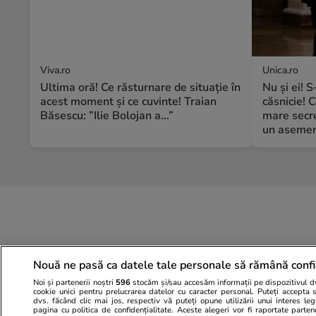
Viva.ro
Unica.ro
Ultima oră! Ce răsturnare de situație în
Nu și ei! 
acest moment și ce cuvinte! Traian
căsnicie! C
Băsescu: ”Ilie Bolojan a...”
mare secre
un asemene
Nouă ne pasă ca datele tale personale să rămână confi
Noi și partenerii noștri
596
stocăm și/sau accesăm informații pe dispozitivul dvs
cookie unici pentru prelucrarea datelor cu caracter personal. Puteți accepta 
dvs. făcând clic mai jos, respectiv vă puteți opune utilizării unui interes l
pagina cu politica de confidențialitate. Aceste alegeri vor fi raportate parten