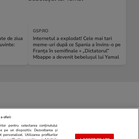
GSP.RO
te de ziua
Internetul a explodat! Cele mai tari
uvinte:
meme-uri după ce Spania a învins-o pe
Franța în semifinale » „Dictatorul”
Mbappe a devenit bebelușul lui Yamal
a oferi:
ilor pentru selectarea conținutului
de pe un dispozitiv. Dezvoltarea și
 personalizat. Utilizarea profilurilor