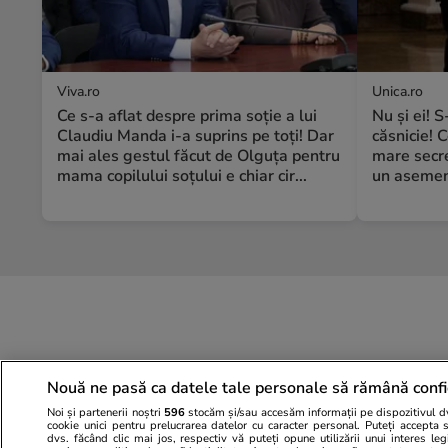
Viva.ro
Unica.ro
Ce s-a aflat despre prima soție a lui
Nu și ei! 
Claudiu Manda i-a suprins pe toți! Dar
căsnicie! C
mai ales gestul făcut de Olguța pentru
mare secre
mama copilului soțului e chiar cir...
un asemene
Nouă ne pasă ca datele tale personale să rămână confi
Noi și partenerii noștri
596
stocăm și/sau accesăm informații pe dispozitivul dvs
cookie unici pentru prelucrarea datelor cu caracter personal. Puteți accepta 
dvs. făcând clic mai jos, respectiv vă puteți opune utilizării unui interes l