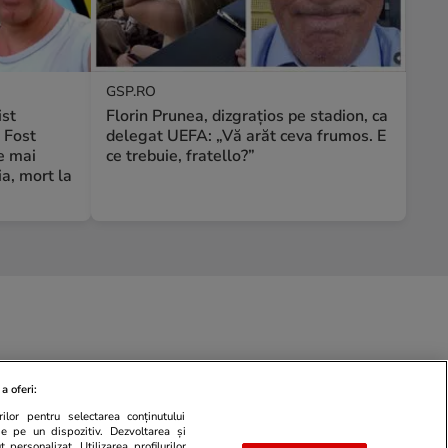
GSP.RO
ist
Florin Prunea, dizgrațios pe stadion, ca
 Fost
delegat UEFA: „Vă arăt ceva frumos. E
e mai
ce trebuie, fratello?”
a, mort la
a oferi:
ilor pentru selectarea conținutului
de pe un dispozitiv. Dezvoltarea și
 personalizat. Utilizarea profilurilor