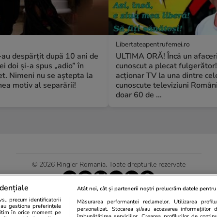
Libertateapentrufemei.ro
S-au despărțit după 10 ani de
ULTIMA ORĂ! Încă un afacer
ei doi și-a spus „adio” în
cunoscut a plecat fulgerător!
t. Nimeni nu se aștepta la
acționar TV la una dintre cel
a motiv al separării!
cunoscute televiziuni Români
doar 60 de ...
© 2026 Ringier Romania. Toate drepturile rezervate
dențiale
Atât noi, cât și partenerii noștri prelucrăm datele pentru 
., precum identificatorii
Măsurarea performanței reclamelor. Utilizarea profilur
Actualizare preferințe cookies
sau gestiona preferințele
personalizat. Stocarea și/sau accesarea informațiilor 
egitim în orice moment pe
îmbunătățirea serviciilor. Crearea profilurilor de conținut