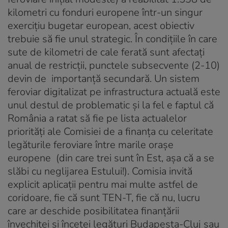
kilometri cu fonduri europene într-un singur
exercițiu bugetar european, acest obiectiv
trebuie să fie unul strategic. În condițiile în care
sute de kilometri de cale ferată sunt afectați
anual de restricții, punctele subsecvente (2-10)
devin de importanță secundară. Un sistem
feroviar digitalizat pe infrastructura actuală este
unul destul de problematic și la fel e faptul că
România a ratat să fie pe lista actualelor
priorități ale Comisiei de a finanța cu celeritate
legăturile feroviare între marile orașe
europene (din care trei sunt în Est, așa că a se
slăbi cu neglijarea Estului!). Comisia invită
explicit aplicații pentru mai multe astfel de
coridoare, fie că sunt TEN-T, fie că nu, lucru
care ar deschide posibilitatea finanțării
învechitei și încetei legături Budapesta-Cluj sau