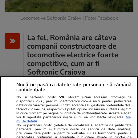
Locomotive Softronic Craiov | Foto: Facebook
La fel, România are câteva
companii constructoare de
locomotive electrice foarte
competitive, cum ar fi
Softronic Craiova
(exportatoare de 100 de
Nouă ne pasă ca datele tale personale să rămână
locomotive electrice către
confidențiale
operatorul suedez de marfă
Noi și partenerii noștri
596
stocăm și/sau accesăm informații pe
dispozitivul dvs., precum identificatorii cookie unici pentru prelucrarea
Green cargo), care pot
datelor cu caracter personal. Puteți accepta sau gestiona preferințele dvs.
făcând clic mai jos, respectiv vă puteți opune utilizării unui interes legitim
beneficia de ajutoare de stat
în orice moment pe pagina cu politica de confidențialitate. Aceste alegeri
vor fi raportate partenerilor noștri și nu vă vor afecta navigarea.
Mai
multe detalii
pe partea de cercetare-
Noi si partenerii nostri (retelele de socializare si agentiile de publicitate
partenere, precum si furnizorii nostri de servicii de date analitice)
dezvoltare, cu șanse mari de
prelucram date pentru a permite website-ului sa functioneze, pentru a
personaliza continutul si anunturile publicitare afisate in functie de