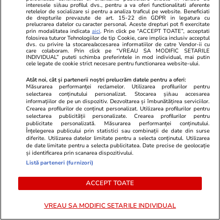
aprobare la Comisie.
interesele si/sau profilul dvs., pentru a va oferi functionalitati aferente
retelelor de socializare si pentru a analiza traficul pe website. Beneficiati
de drepturile prevazute de art. 15-22 din GDPR in legatura cu
prelucrarea datelor cu caracter personal. Aceste drepturi pot fi exercitate
prin modalitatea indicata
aici
. Prin click pe “ACCEPT TOATE”, acceptati
8. Programe de
achiziție de material rulant nou
,
folosirea tuturor Tehnologiilor de tip Cookie, care implica inclusiv acceptul
dvs. cu privire la stocarea/accesarea informatiilor de catre Vendor-ii cu
preferabil electric sau cu hidrogen. Este de
care colaboram. Prin click pe “VREAU SA MODIFIC SETARILE
INDIVIDUAL” puteti schimba preferintele in mod individual, mai putin
menționat că trenurile cu hidrogen
sunt deja în
cele legate de cookie strict necesare pentru functionarea website-ului.
serviciu regulat
pe căile ferate europene.
Atât noi, cât și partenerii noștri prelucrăm datele pentru a oferi:
Măsurarea performanței reclamelor. Utilizarea profilurilor pentru
selectarea conținutului personalizat. Stocarea și/sau accesarea
9. Finanțarea
modernizării liniilor feroviare non-
informațiilor de pe un dispozitiv. Dezvoltarea și îmbunătățirea serviciilor.
TENT care deservesc comunități cu venituri
Crearea profilurilor de conținut personalizat. Utilizarea profilurilor pentru
selectarea publicității personalizate. Crearea profilurilor pentru
mici
(o mare parte a zonei nemetropolitane din
publicitate personalizată. Măsurarea performanței conținutului.
Înțelegerea publicului prin statistici sau combinații de date din surse
România, adică) și a
accesibilității pentru
diferite. Utilizarea datelor limitate pentru a selecta conținutul. Utilizarea
de date limitate pentru a selecta publicitatea. Date precise de geolocație
persoanele cu dizabilități
pe calea Mecanismul
și identificarea prin scanarea dispozitivului.
de Tranziție Justă. Finanțarea feroviarului prin
Listă parteneri (furnizori)
Mecanismul de Tranziție Justă a fost până acum
ACCEPT TOATE
total omisă de autoritățile române, în ciuda
stipulării acestuia în strategia sus-menționată a
VREAU SA MODIFIC SETARILE INDIVIDUAL
Comisiei.