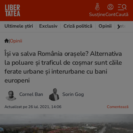
Susține
Cont
Caută
Ultimele știri
Exclusiv
Criză politică
Opinii
Intervi
|
Opinii
Își va salva România orașele? Alternativa
la poluare și traficul de coșmar sunt căile
ferate urbane și interurbane cu bani
europeni
Cornel Ban
Sorin Gog
Actualizat pe 26 iul. 2021, 14:06
Comentează