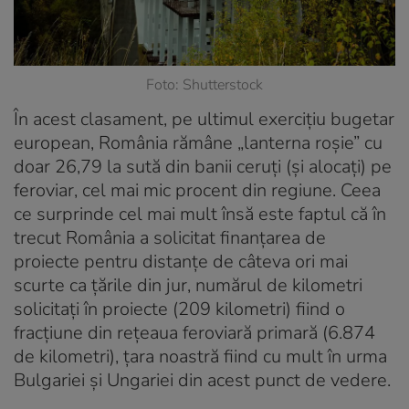
Foto: Shutterstock
În acest clasament, pe ultimul exercițiu bugetar
european, România rămâne „lanterna roșie” cu
doar 26,79 la sută din banii ceruți (și alocați) pe
feroviar, cel mai mic procent din regiune. Ceea
ce surprinde cel mai mult însă este faptul că în
trecut România a solicitat finanțarea de
proiecte
pentru distanțe de câteva ori mai
scurte ca țările din jur
, numărul de kilometri
solicitați în proiecte (209 kilometri) fiind o
fracțiune din rețeaua feroviară primară (6.874
de kilometri), țara noastră fiind cu mult în urma
Bulgariei și Ungariei din acest punct de vedere.