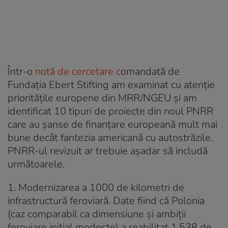
Într-o
notă de cercetare c
omandată de
Fundația Ebert Stifting am examinat cu atenție
prioritățile europene din MRR/NGEU și am
identificat 10 tipuri de proiecte din noul PNRR
care au șanse de finanțare europeană mult mai
bune decât fantezia americană cu autostrăzile.
PNRR-ul revizuit ar trebuie așadar să includă
următoarele.
1. Modernizarea a 1000 de kilometri de
infrastructură feroviară.
Date fiind că Polonia
(caz comparabil ca dimensiune și ambiții
feroviare inițial modeste) a reabilitat 1.538 de