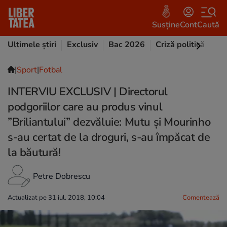
Susține
Cont
Caută
Ultimele știri
Exclusiv
Bac 2026
Criză politică
Opi
|
Sport
|
Fotbal
INTERVIU EXCLUSIV | Directorul
podgoriilor care au produs vinul
”Briliantului” dezvăluie: Mutu și Mourinho
s-au certat de la droguri, s-au împăcat de
la băutură!
Petre Dobrescu
Actualizat pe 31 iul. 2018, 10:04
Comentează