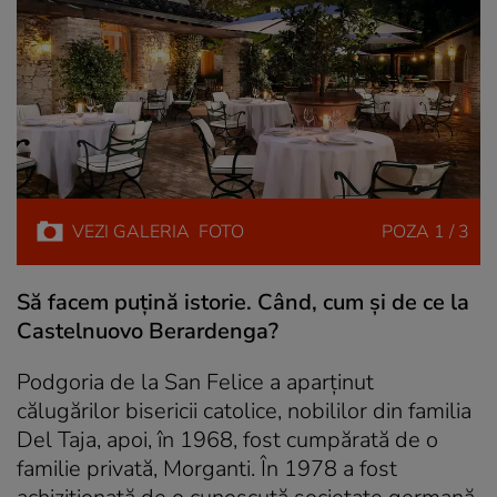
VEZI
GALERIA
FOTO
POZA
1 / 3
Să facem puţină istorie. Când, cum şi de ce la
Castelnuovo Berardenga?
Podgoria de la San Felice a aparţinut
călugărilor bisericii catolice, nobililor din familia
Del Taja,
apoi, în 1968, fost cumpărată de o
familie privată, Morganti. Î
n 1978 a fost