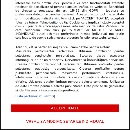
nici măcar un meci bun jucat de ”Squadra
interesele si/sau profilul dvs., pentru a va oferi functionalitati aferente
retelelor de socializare si pentru a analiza traficul pe website. Beneficiati
Azzurra” în preliminariile CM 2018!
Şi apoi, în
de drepturile prevazute de art. 15-22 din GDPR in legatura cu
prelucrarea datelor cu caracter personal. Aceste drepturi pot fi exercitate
play-off, Suedia a fost mai solidă, mai puternică.
prin modalitatea indicata
aici
. Prin click pe “ACCEPT TOATE”, acceptati
Am rămas acasă, meritam asta, dar o să
folosirea tuturor Tehnologiilor de tip Cookie, care implica inclusiv acceptul
dvs. cu privire la stocarea/accesarea informatiilor de catre Vendor-ii cu
renaştem, ca întotdeauna!
care colaboram. Prin click pe “VREAU SA MODIFIC SETARILE
INDIVIDUAL” puteti schimba preferintele in mod individual, mai putin
cele legate de cookie strict necesare pentru functionarea website-ului.
Partea pozitivă a ratării calificării Italiei
Atât noi, cât și partenerii noștri prelucrăm datele pentru a oferi:
la Mondial!
Măsurarea performanței reclamelor. Utilizarea profilurilor pentru
selectarea conținutului personalizat. Stocarea și/sau accesarea
informațiilor de pe un dispozitiv. Dezvoltarea și îmbunătățirea serviciilor.
A afectat vânzările acesta contraperformanţă
Crearea profilurilor de conținut personalizat. Utilizarea profilurilor pentru
selectarea publicității personalizate. Crearea profilurilor pentru
a fotbalului?
publicitate personalizată. Măsurarea performanței conținutului.
Înțelegerea publicului prin statistici sau combinații de date din surse
diferite. Utilizarea datelor limitate pentru a selecta conținutul. Utilizarea
Nici vorbă!
De fapt, în loc să rămână în faţa
de date limitate pentru a selecta publicitatea. Date precise de geolocație
și identificarea prin scanarea dispozitivului.
televizorului pentru a viziona meciurile,
oamenii
Listă parteneri (furnizori)
au ieşit mai des în restaurante şi baruri de vin.
ACCEPT TOATE
U2 şi Bernado Corradi, la nuntă la San
Felice
VREAU SA MODIFIC SETARILE INDIVIDUAL