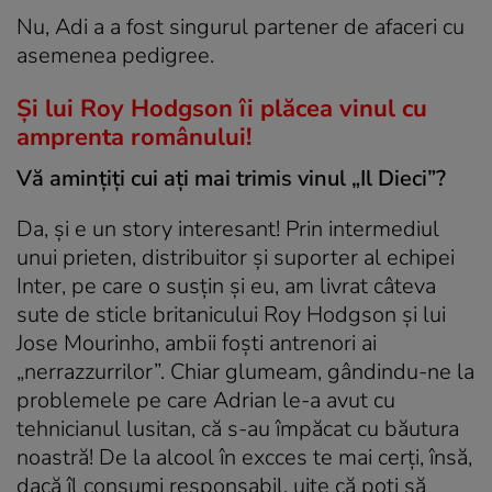
Nu, Adi a a fost singurul partener de afaceri cu
asemenea pedigree.
Şi lui Roy Hodgson îi plăcea vinul cu
amprenta românului!
Vă aminţiţi cui aţi mai trimis vinul „Il Dieci”?
Da, şi e un story interesant! Prin intermediul
unui prieten, distribuitor şi suporter al echipei
Inter, pe care o susţin şi eu, am livrat câteva
sute de sticle britanicului Roy Hodgson şi lui
Jose Mourinho, ambii foşti antrenori ai
„nerrazzurrilor”. Chiar glumeam, gândindu-ne la
problemele pe care Adrian le-a avut cu
tehnicianul lusitan, că s-au împăcat cu băutura
noastră! De la alcool în excces te mai cerţi, însă,
dacă îl consumi responsabil, uite că poţi să