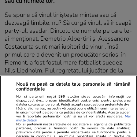
sau cu numele lor.
Se spune că vinul linişteşte mintea sau că
dezleagă limbile, nu? Să curgă vinul, să înceapă
party-ul, aşadar! Dincolo de numele pe care le-
ai menţionat, Demetrio Albertini şi Alessandro
Costacurta sunt mari iubitori de vinuri. Însă,
primul care a devenit un producător serios, în
Piemont, a fost fostul mare fotbalist suedez
Nils Liedholm.
Fiul regretatului jucător de la
Milan, apoi antrenor în Peninsulă, încă produce
Nouă ne pasă ca datele tale personale să rămână
Grignolino cu sigiliul familiei.
confidențiale
Noi și partenerii noștri
596
stocăm și/sau accesăm informații pe
Italia a ratat calificarea la Mondialul din
dispozitivul dvs., precum identificatorii cookie unici pentru prelucrarea
datelor cu caracter personal. Puteți accepta sau gestiona preferințele dvs.
Rusia. De ce?
făcând clic mai jos, respectiv vă puteți opune utilizării unui interes legitim
în orice moment pe pagina cu politica de confidențialitate. Aceste alegeri
vor fi raportate partenerilor noștri și nu vă vor afecta navigarea.
Mai
multe detalii
E simplu: am fost o echipă mediocră, cu un
Noi si partenerii nostri (retelele de socializare si agentiile de publicitate
partenere, precum si furnizorii nostri de servicii de date analitice)
antrenor slab şi depăşit, Ventura!
Nu am văzut
prelucram date pentru a permite website-ului sa functioneze, pentru a
personaliza continutul si anunturile publicitare afisate in functie de