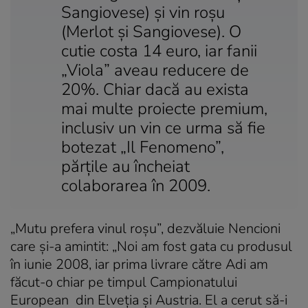
Sangiovese) şi vin roşu
(Merlot şi Sangiovese). O
cutie costa 14 euro, iar fanii
„Viola” aveau reducere de
20%. Chiar dacă au exista
mai multe proiecte premium,
inclusiv un vin ce urma să fie
botezat „Il Fenomeno”,
părţile au încheiat
colaborarea în 2009.
„Mutu prefera vinul roşu”, dezvăluie Nencioni
care şi-a amintit: „Noi am fost gata cu produsul
în iunie 2008, iar prima livrare către Adi am
făcut-o chiar pe timpul Campionatului
European din Elveţia şi Austria. El a cerut să-i