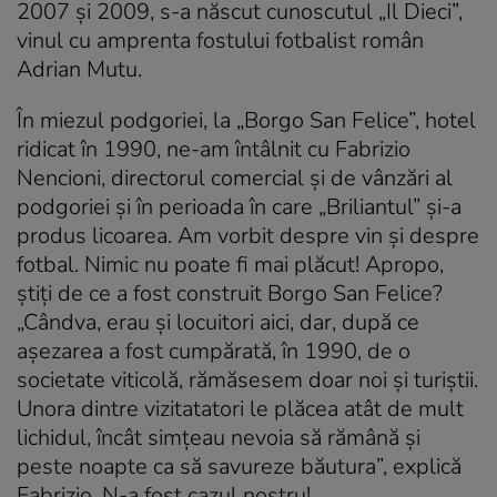
2007 şi 2009, s-a născut cunoscutul „Il Dieci”,
vinul cu amprenta fostului fotbalist român
Adrian Mutu.
În miezul podgoriei, la
„Borgo San Felice”, hotel
ridicat în 1990, ne-am întâlnit cu Fabrizio
Nencioni, directorul comercial şi de vânzări al
podgoriei şi în perioada în care „Briliantul” şi-a
produs licoarea. Am vorbit despre vin şi despre
fotbal. Nimic nu poate fi mai plăcut! Apropo,
ştiţi de ce a fost construit Borgo San Felice?
„
Cândva, erau şi locuitori aici, dar, după ce
aşezarea a fost cumpărată, în 1990, de o
societate viticolă, rămăsesem doar noi şi turiştii.
Unora dintre vizitatatori le plăcea atât de mult
lichidul, încât simţeau nevoia să rămână şi
peste noapte ca să savureze băutura”, explică
Fabrizio. N-a fost cazul nostru!