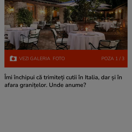
VEZI
GALERIA
FOTO
POZA
1 / 3
Îmi închipui că trimiteţi cutii în Italia, dar şi în
afara graniţelor. Unde anume?