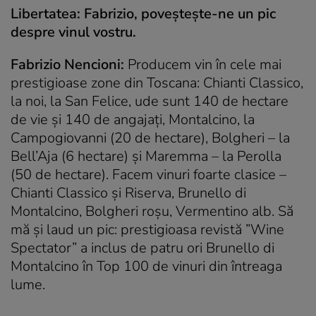
Libertatea: Fabrizio, poveşteşte-ne un pic
despre vinul vostru.
Fabrizio Nencioni:
P
roducem vin în cele mai
prestigioase zone din Toscana:
Chianti Classico,
la noi, la San Felice, ude sunt 140 de hectare
de vie şi 140 de angajaţi,
Montalcino, la
Campogiovanni (20 de hectare),
Bolgheri – la
Bell’Aja (6 hectare) şi
Maremma – la Perolla
(50 de hectare). Facem
vinuri foarte clasice –
Chianti Classico şi Riserva, Brunello di
Montalcino, Bolgheri roşu, Vermentino alb. Să
mă şi laud un pic: prestigioasa revistă ”Wine
Spectator” a inclus de patru ori
Brunello di
Montalcino în Top 100 de vinuri din întreaga
lume.