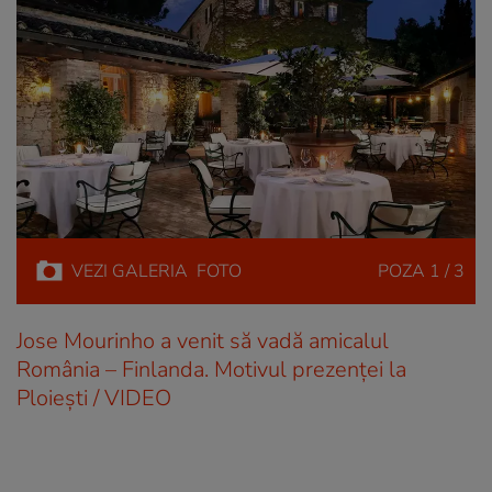
VEZI
GALERIA
FOTO
POZA
1 / 3
Jose Mourinho a venit să vadă amicalul
România – Finlanda. Motivul prezenţei la
Ploieşti / VIDEO