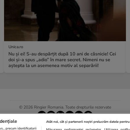
Unica.ro
Nu și ei! S-au despărțit după 10 ani de căsnicie! Cei
doi și-a spus „adio” în mare secret. Nimeni nu se
aștepta la un asemenea motiv al separării!
© 2026 Ringier Romania. Toate drepturile rezervate
dențiale
Atât noi, cât și partenerii noștri prelucrăm datele pentru 
., precum identificatorii
Măsurarea performanței reclamelor. Utilizarea profilur