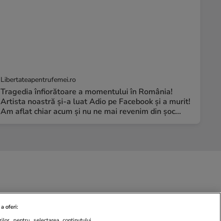
Libertateapentrufemei.ro
Tragedia înfiorătoare a momentului în România!
Artista noastră și-a luat Adio pe Facebook și a murit!
Am aflat chiar acum și nu ne mai revenim din șoc...
a oferi:
ilor pentru selectarea conținutului