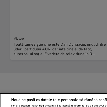
Viva.ro
Toată lumea știe cine este Dan Dungaciu, unul dintre
liderii partidului AUR, dar iată cine e, de fapt,
superba lui soție. E vedetă de televiziune în R...
Nouă ne pasă ca datele tale personale să rămână confi
Noi și partenerii noștri
596
stocăm și/sau accesăm informații pe dispozitivul dvs