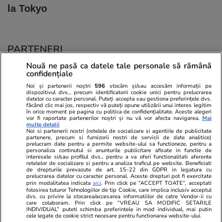
la Tokyo
PARTENERI
Nouă ne pasă ca datele tale personale să rămână
confidențiale
Noi și partenerii noștri
596
stocăm și/sau accesăm informații pe
dispozitivul dvs., precum identificatorii cookie unici pentru prelucrarea
datelor cu caracter personal. Puteți accepta sau gestiona preferințele dvs.
făcând clic mai jos, respectiv vă puteți opune utilizării unui interes legitim
în orice moment pe pagina cu politica de confidențialitate. Aceste alegeri
vor fi raportate partenerilor noștri și nu vă vor afecta navigarea.
Mai
multe detalii
Noi si partenerii nostri (retelele de socializare si agentiile de publicitate
partenere, precum si furnizorii nostri de servicii de date analitice)
prelucram date pentru a permite website-ului sa functioneze, pentru a
personaliza continutul si anunturile publicitare afisate in functie de
interesele si/sau profilul dvs., pentru a va oferi functionalitati aferente
retelelor de socializare si pentru a analiza traficul pe website. Beneficiati
de drepturile prevazute de art. 15-22 din GDPR in legatura cu
prelucrarea datelor cu caracter personal. Aceste drepturi pot fi exercitate
Viva.ro
Unica.ro
prin modalitatea indicata
aici
. Prin click pe “ACCEPT TOATE”, acceptati
folosirea tuturor Tehnologiilor de tip Cookie, care implica inclusiv acceptul
Ce s-a aflat despre prima soție a lui Claudiu
Nu și ei! S-au de
dvs. cu privire la stocarea/accesarea informatiilor de catre Vendor-ii cu
Manda i-a suprins pe toți! Dar mai ales gestul
căsnicie! Cei doi
care colaboram. Prin click pe “VREAU SA MODIFIC SETARILE
făcut de Olguța pentru mama copilului
secret. Nimeni n
INDIVIDUAL” puteti schimba preferintele in mod individual, mai putin
cele legate de cookie strict necesare pentru functionarea website-ului.
soțului e chiar cir...
motiv al separării