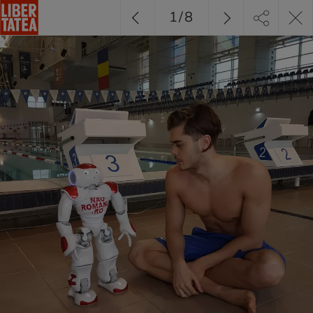
1
/
8