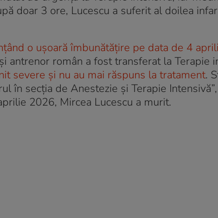
pă doar 3 ore, Lucescu a suferit al doilea infarc
nțând o ușoară îmbunătățire pe data de 4 april
 și antrenor român a fost transferat la Terapie i
enit severe și nu au mai răspuns la tratament
. 
rul în secția de Anestezie și Terapie Intensivă”,
 aprilie 2026, Mircea Lucescu a murit.