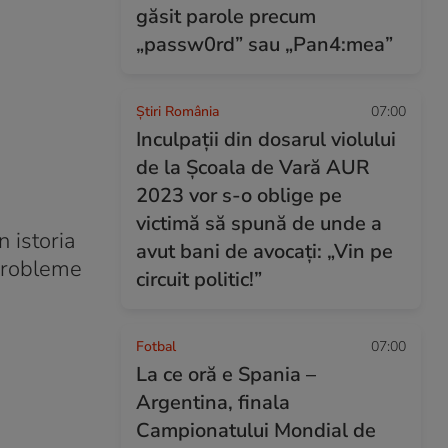
găsit parole precum
„passw0rd” sau „Pan4:mea”
Știri România
07:00
Inculpații din dosarul violului
de la Școala de Vară AUR
2023 vor s-o oblige pe
victimă să spună de unde a
 istoria
avut bani de avocați: „Vin pe
 probleme
circuit politic!”
Fotbal
07:00
La ce oră e Spania –
Argentina, finala
Campionatului Mondial de