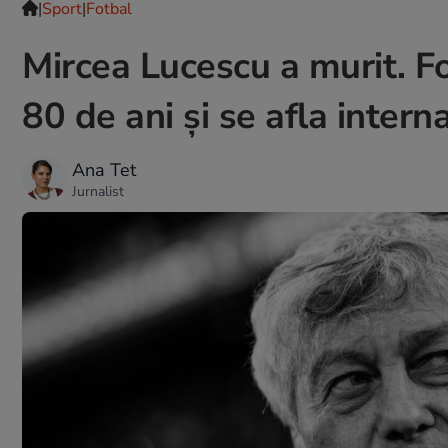
|
Sport
|
Fotbal
Mircea Lucescu a murit. F
80 de ani și se afla intern
Ana Tet
Jurnalist