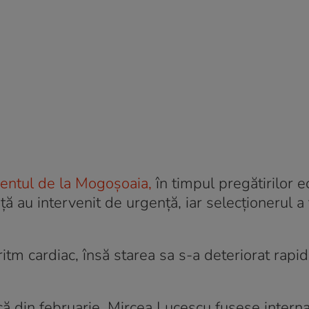
entul de la Mogoșoaia,
în timpul pregătirilor e
ă au intervenit de urgență, iar selecționerul a 
ritm cardiac, însă starea sa s-a deteriorat rapid 
că din februarie, Mircea Lucescu fusese intern