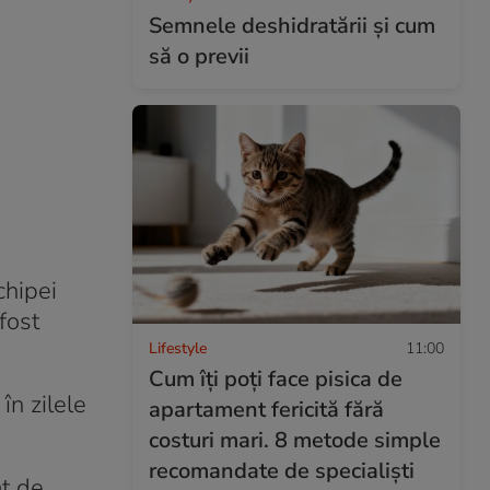
Semnele deshidratării și cum
să o previi
chipei
fost
Lifestyle
11:00
Cum îți poți face pisica de
în zilele
apartament fericită fără
costuri mari. 8 metode simple
recomandate de specialiști
at de