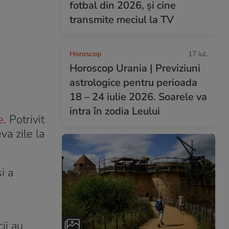
fotbal din 2026, și cine
transmite meciul la TV
Horoscop
17 iul.
Horoscop Urania | Previziuni
astrologice pentru perioada
18 – 24 iulie 2026. Soarele va
intra în zodia Leului
e
. Potrivit
va zile la
i a
ii au