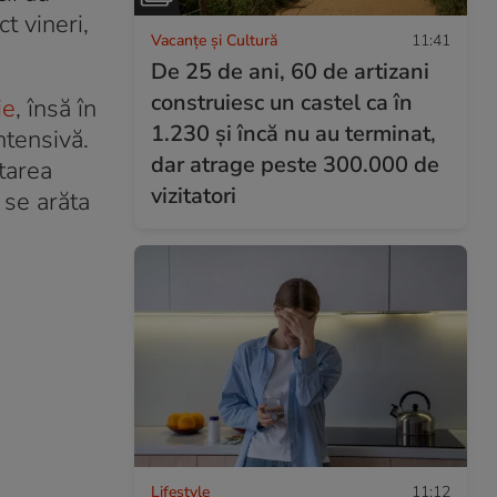
t vineri,
Vacanțe și Cultură
11:41
De 25 de ani, 60 de artizani
construiesc un castel ca în
ie
, însă în
1.230 și încă nu au terminat,
ntensivă.
dar atrage peste 300.000 de
Starea
vizitatori
 se arăta
Lifestyle
11:12