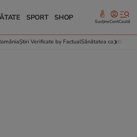
ĂTATE
SPORT
SHOP
Susține
Cont
Caută
Sănătate și Fitness
ce
 culinare
-România
Știri Verificate by Factual
Sănătatea ca stil de vi
 și legume
rea plantelor