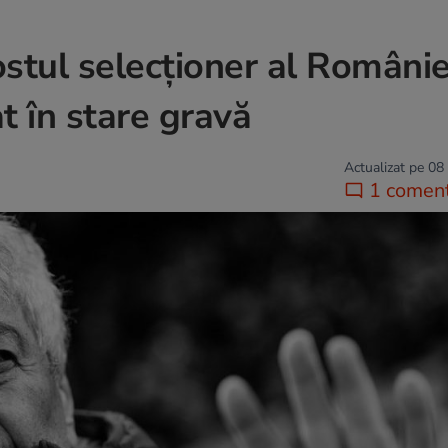
ostul selecționer al Românie
at în stare gravă
Actualizat pe 08
1 coment