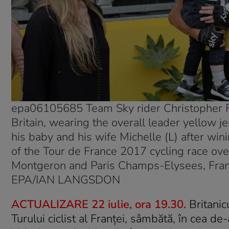
epa06105685 Team Sky rider Christopher F
Britain, wearing the overall leader yellow j
his baby and his wife Michelle (L) after win
of the Tour de France 2017 cycling race 
Montgeron and Paris Champs-Elysees, Fran
EPA/IAN LANGSDON
ACTUALIZARE 22 iulie, ora 19.30.
Britanic
Turului ciclist al Franței, sâmbătă, în cea d