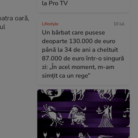
la Pro TV
patra oară,
Lifestyle
10 iul.
ul
Un bărbat care pusese
deoparte 130.000 de euro
până la 34 de ani a cheltuit
87.000 de euro într-o singură
zi: „În acel moment, m-am
simțit ca un rege”