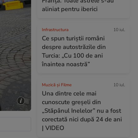
Franța. Toate astrele s-au
aliniat pentru iberici
Infrastructura
10 iul.
Ce spun turiștii români
despre autostrăzile din
Turcia: „Cu 100 de ani
înaintea noastră”
Muzică și Filme
10 iul.
Una dintre cele mai
cunoscute greșeli din
„Stăpânul Inelelor” nu a fost
corectată nici după 24 de ani
| VIDEO