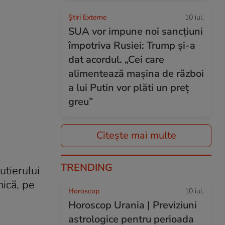
Știri Externe
10 iul.
SUA vor impune noi sancțiuni
împotriva Rusiei: Trump și-a
dat acordul. „Cei care
alimentează mașina de război
a lui Putin vor plăti un preț
greu”
Citește mai multe
TRENDING
utierului
nică, pe
Horoscop
10 iul.
Horoscop Urania | Previziuni
astrologice pentru perioada