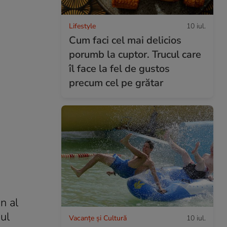
Lifestyle
10 iul.
Cum faci cel mai delicios
porumb la cuptor. Trucul care
îl face la fel de gustos
precum cel pe grătar
n al
nul
Vacanțe și Cultură
10 iul.