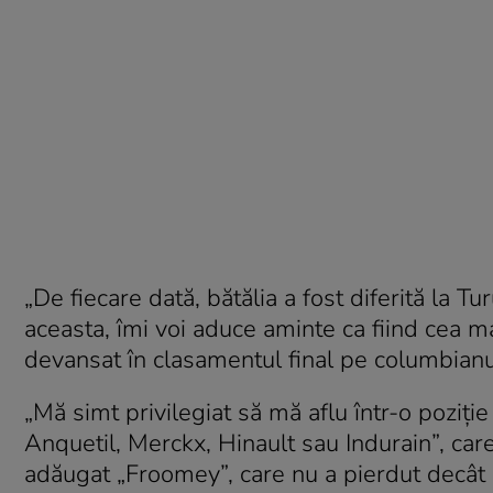
„De fiecare dată, bătălia a fost diferită la Tu
aceasta, îmi voi aduce aminte ca fiind cea mai
devansat în clasamentul final pe columbian
„Mă simt privilegiat să mă aflu într-o poziț
Anquetil, Merckx, Hinault sau Indurain”, care
adăugat „Froomey”, care nu a pierdut decât 