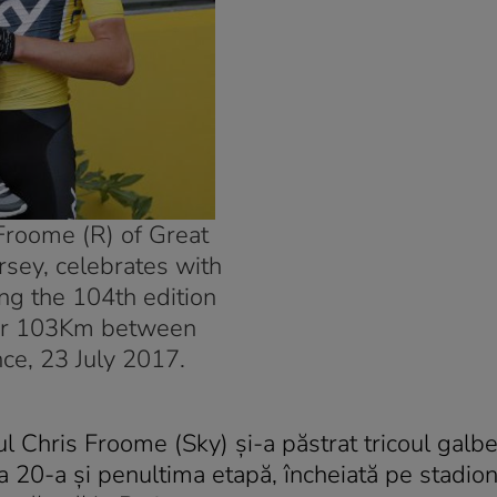
roome (R) of Great
ersey, celebrates with
ing the 104th edition
over 103Km between
ce, 23 July 2017.
ul Chris Froome (Sky) și-a păstrat tricoul galbe
e-a 20-a și penultima etapă, încheiată pe stadio