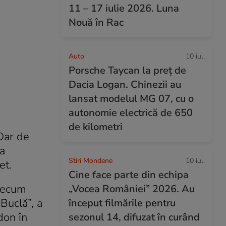
11 – 17 iulie 2026. Luna
Nouă în Rac
Auto
10 iul.
Porsche Taycan la preț de
Dacia Logan. Chinezii au
lansat modelul MG 07, cu o
autonomie electrică de 650
de kilometri
 Dar de
-a
Stiri Mondene
10 iul.
et.
Cine face parte din echipa
precum
„Vocea României” 2026. Au
Buclă”, a
început filmările pentru
don în
sezonul 14, difuzat în curând