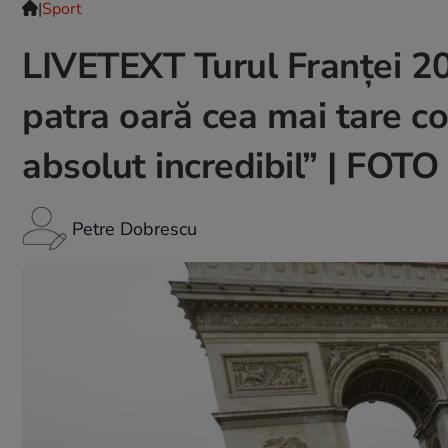
|
Sport
LIVETEXT Turul Franței 20
patra oară cea mai tare com
absolut incredibil” | FOT
Petre Dobrescu