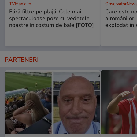
TVMania.ro
ObservatorNews
Fără filtre pe plajă! Cele mai
Care este no
spectaculoase poze cu vedetele
a românilor.
noastre în costum de baie [FOTO]
explodat în 
PARTENERI