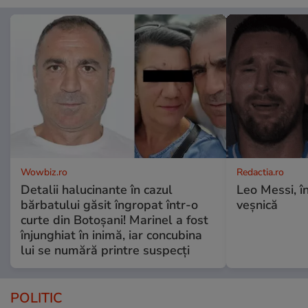
Wowbiz.ro
Redactia.ro
Detalii halucinante în cazul
Leo Messi, î
bărbatului găsit îngropat într-o
veșnică
curte din Botoșani! Marinel a fost
înjunghiat în inimă, iar concubina
lui se numără printre suspecți
POLITIC