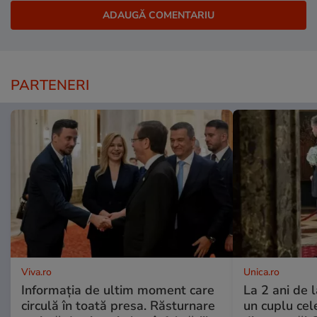
PARTENERI
Viva.ro
Unica.ro
Informația de ultim moment care
La 2 ani de 
circulă în toată presa. Răsturnare
un cuplu ce