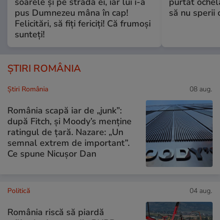
soarele și pe strada ei, iar lui i-a
purtat ochel
pus Dumnezeu mâna în cap!
să nu sperii c
Felicitări, să fiți fericiți! Că frumoși
sunteți!
ȘTIRI ROMÂNIA
Știri România
08 aug.
România scapă iar de „junk”:
după Fitch, și Moody’s menține
ratingul de țară. Nazare: „Un
semnal extrem de important”.
Ce spune Nicușor Dan
Politică
04 aug.
România riscă să piardă