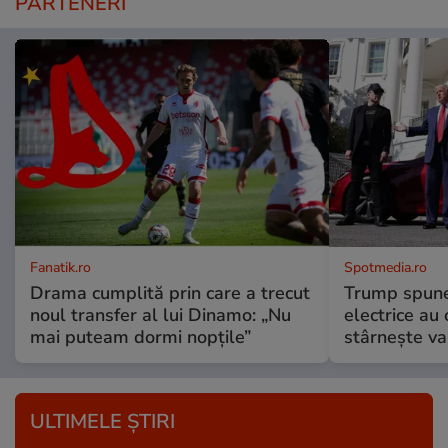
PARTENERI
Fanatik.ro
Spotmedia.ro
Drama cumplită prin care a trecut
Trump spune 
noul transfer al lui Dinamo: „Nu
electrice au 
mai puteam dormi nopțile”
stârnește val
ULTIMELE ȘTIRI