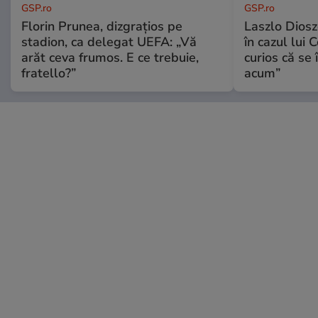
GSP.ro
GSP.ro
Florin Prunea, dizgrațios pe
Laszlo Diosz
stadion, ca delegat UEFA: „Vă
în cazul lui 
arăt ceva frumos. E ce trebuie,
curios că se
fratello?”
acum”