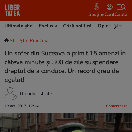
Susține
Cont
Caută
Ultimele știri
Exclusiv
Criză politică
Opinii
Intervi
|
Ştiri
|
Știri România
Un șofer din Suceava a primit 15 amenzi în
câteva minute și 300 de zile suspendare
dreptul de a conduce. Un record greu de
egalat!
Theodor Istrate
13 oct. 2017, 12:04
Comentează