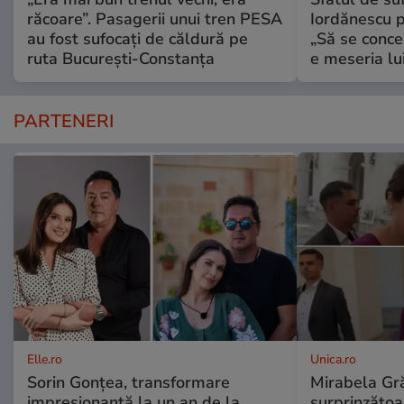
răcoare”. Pasagerii unui tren PESA
Iordănescu p
au fost sufocați de căldură pe
„Să se conce
ruta București-Constanța
e meseria lui
PARTENERI
Elle.ro
Unica.ro
Sorin Gonțea, transformare
Mirabela Gră
impresionantă la un an de la
surprinzătoar