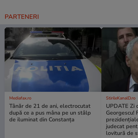
PARTENERI
Mediafax.ro
StirileKanalD.ro
Tânăr de 21 de ani, electrocutat
UPDATE Zi d
după ce a pus mâna pe un stâlp
Georgescu! F
de iluminat din Constanța
prezidențiale
judecat pent
lovitură de s