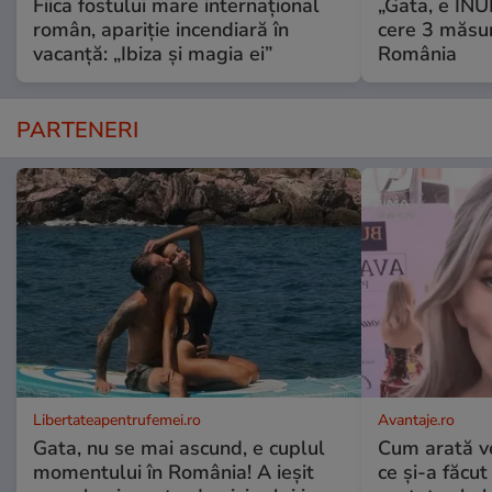
Fiica fostului mare internațional
„Gata, e IN
român, apariție incendiară în
cere 3 măsu
vacanță: „Ibiza și magia ei”
România
PARTENERI
Libertateapentrufemei.ro
Avantaje.ro
Gata, nu se mai ascund, e cuplul
Cum arată v
momentului în România! A ieșit
ce și-a făcut