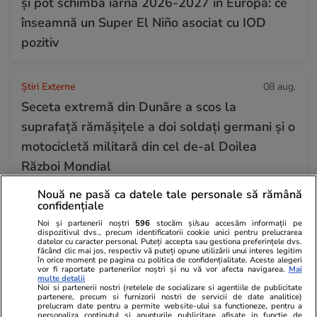
și pot schimba iarna 2026-2027 în Europa: ce
înseamnă un Super El Niño asociat cu IOD
pozitiv
Știri Externe
08 aug.
Seceta extremă din Dunăre a scos la
suprafață rămășițele a doi soldați germani și o
motocicletă militară din cel de-al Doilea
Război Mondial
Nouă ne pasă ca datele tale personale să rămână
confidențiale
Știri Externe
08 aug.
Noi și partenerii noștri
596
stocăm și/sau accesăm informații pe
Spania i-a dat replica Giorgiei Meloni și a
dispozitivul dvs., precum identificatorii cookie unici pentru prelucrarea
datelor cu caracter personal. Puteți accepta sau gestiona preferințele dvs.
început să controleze pasagerii care vin din
făcând clic mai jos, respectiv vă puteți opune utilizării unui interes legitim
în orice moment pe pagina cu politica de confidențialitate. Aceste alegeri
Italia pe aeroporturile din Barcelona și Madrid
vor fi raportate partenerilor noștri și nu vă vor afecta navigarea.
Mai
multe detalii
Noi si partenerii nostri (retelele de socializare si agentiile de publicitate
partenere, precum si furnizorii nostri de servicii de date analitice)
prelucram date pentru a permite website-ului sa functioneze, pentru a
personaliza continutul si anunturile publicitare afisate in functie de