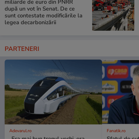
miliarde de euro din PNRR
după un vot în Senat. De ce
sunt contestate modificările la
legea decarbonizării
PARTENERI
Adevarul.ro
Fanatik.ro
„Era mai bun trenul vechi, era
Sfatul de suf