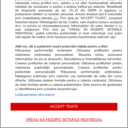
interesele si/sau profilul dvs., pentru a va oferi functionalitati aferente
retelelor de socializare si pentru a analiza traficul pe website. Beneficiati
de drepturile prevazute de art. 15-22 din GDPR in legatura cu
prelucrarea datelor cu caracter personal. Aceste drepturi pot fi exercitate
prin modalitatea indicata
aici
. Prin click pe “ACCEPT TOATE”, acceptati
folosirea tuturor Tehnologiilor de tip Cookie, care implica inclusiv acceptul
dvs. cu privire la stocarea/accesarea informatiilor de catre Vendor-ii cu
care colaboram. Prin click pe “VREAU SA MODIFIC SETARILE
INDIVIDUAL” puteti schimba preferintele in mod individual, mai putin
cele legate de cookie strict necesare pentru functionarea website-ului.
Atât noi, cât și partenerii noștri prelucrăm datele pentru a oferi:
Măsurarea performanței reclamelor. Utilizarea profilurilor pentru
selectarea conținutului personalizat. Stocarea și/sau accesarea
informațiilor de pe un dispozitiv. Dezvoltarea și îmbunătățirea serviciilor.
Horoscop
08 aug.
Vacanțe și Cultu
Crearea profilurilor de conținut personalizat. Utilizarea profilurilor pentru
selectarea publicității personalizate. Crearea profilurilor pentru
Horoscop 9 august 2026.
Cum poți obț
publicitate personalizată. Măsurarea performanței conținutului.
Înțelegerea publicului prin statistici sau combinații de date din surse
Vărsătorii este esențial să fie
bun în avion.
diferite. Utilizarea datelor limitate pentru a selecta conținutul. Utilizarea
de date limitate pentru a selecta publicitatea. Date precise de geolocație
atenți la felul în care se exprimă
de o fostă î
și identificarea prin scanarea dispozitivului.
față de oricine, în special față de
Listă parteneri (furnizori)
partenerul de cuplu
ACCEPT TOATE
VREAU SA MODIFIC SETARILE INDIVIDUAL
Horoscop
08 aug.