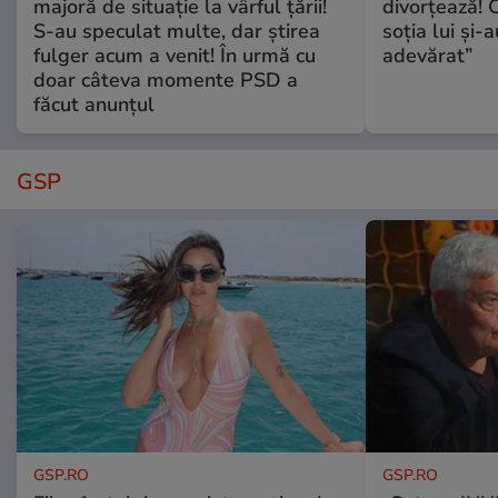
majoră de situație la vârful țării!
divorțează! C
S-au speculat multe, dar știrea
soția lui și-
fulger acum a venit! În urmă cu
adevărat”
doar câteva momente PSD a
făcut anunțul
GSP
GSP.RO
GSP.RO