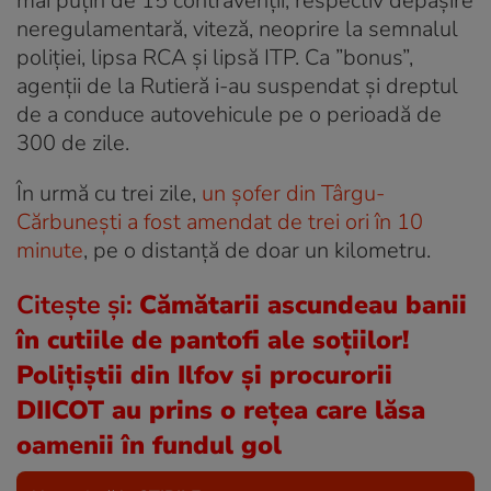
mai puțin de 15 contravenții, respectiv depășire
neregulamentară, viteză, neoprire la semnalul
poliției, lipsa RCA și lipsă ITP. Ca ”bonus”,
agenții de la Rutieră i-au suspendat și dreptul
de a conduce autovehicule pe o perioadă de
300 de zile.
În urmă cu trei zile,
un șofer din Târgu-
Cărbunești a fost amendat de trei ori în 10
minute
, pe o distanță de doar un kilometru.
Citește și:
Cămătarii ascundeau banii
în cutiile de pantofi ale soțiilor!
Polițiștii din Ilfov și procurorii
DIICOT au prins o rețea care lăsa
oamenii în fundul gol