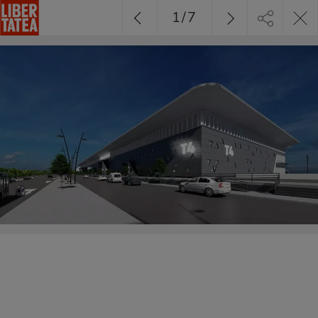
1
/
7