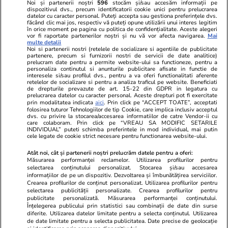
Noi și partenerii noștri
596
stocăm și/sau accesăm informații pe
dispozitivul dvs., precum identificatorii cookie unici pentru prelucrarea
datelor cu caracter personal. Puteți accepta sau gestiona preferințele dvs.
făcând clic mai jos, respectiv vă puteți opune utilizării unui interes legitim
în orice moment pe pagina cu politica de confidențialitate. Aceste alegeri
vor fi raportate partenerilor noștri și nu vă vor afecta navigarea.
Mai
multe detalii
Noi si partenerii nostri (retelele de socializare si agentiile de publicitate
partenere, precum si furnizorii nostri de servicii de date analitice)
prelucram date pentru a permite website-ului sa functioneze, pentru a
personaliza continutul si anunturile publicitare afisate in functie de
interesele si/sau profilul dvs., pentru a va oferi functionalitati aferente
retelelor de socializare si pentru a analiza traficul pe website. Beneficiati
de drepturile prevazute de art. 15-22 din GDPR in legatura cu
prelucrarea datelor cu caracter personal. Aceste drepturi pot fi exercitate
Viva.ro
Unica.ro
prin modalitatea indicata
aici
. Prin click pe “ACCEPT TOATE”, acceptati
folosirea tuturor Tehnologiilor de tip Cookie, care implica inclusiv acceptul
"Nici acum nu îi știu bine. Nu îi știu familia".
Nu și ei! S-au de
dvs. cu privire la stocarea/accesarea informatiilor de catre Vendor-ii cu
A tăcut luni întregi, dar acum Gina Matache a
căsnicie! Cei doi
care colaboram. Prin click pe “VREAU SA MODIFIC SETARILE
spus adevărul despre relația cu ginerele ei,
secret. Nimeni n
INDIVIDUAL” puteti schimba preferintele in mod individual, mai putin
cele legate de cookie strict necesare pentru functionarea website-ului.
Radu Siffr...
motiv al separării
Atât noi, cât și partenerii noștri prelucrăm datele pentru a oferi:
Măsurarea performanței reclamelor. Utilizarea profilurilor pentru
selectarea conținutului personalizat. Stocarea și/sau accesarea
© 2026 Ringier Romania. Toate drepturile rezervate
informațiilor de pe un dispozitiv. Dezvoltarea și îmbunătățirea serviciilor.
Crearea profilurilor de conținut personalizat. Utilizarea profilurilor pentru
selectarea publicității personalizate. Crearea profilurilor pentru
publicitate personalizată. Măsurarea performanței conținutului.
Înțelegerea publicului prin statistici sau combinații de date din surse
diferite. Utilizarea datelor limitate pentru a selecta conținutul. Utilizarea
Actualizare preferințe cookies
de date limitate pentru a selecta publicitatea. Date precise de geolocație