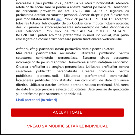
din Capri!” Scrisoarea
salariu de mi
interesele si/sau profilul dvs., pentru a va oferi functionalitati aferente
retelelor de socializare si pentru a analiza traficul pe website. Beneficiati
emoționantă scrisă de Ramona
care angajea
de drepturile prevazute de art. 15-22 din GDPR in legatura cu
prelucrarea datelor cu caracter personal. Aceste drepturi pot fi exercitate
Olaru la 37 de ani
prin modalitatea indicata
aici
. Prin click pe “ACCEPT TOATE”, acceptati
folosirea tuturor Tehnologiilor de tip Cookie, care implica inclusiv acceptul
dvs. cu privire la stocarea/accesarea informatiilor de catre Vendor-ii cu
care colaboram. Prin click pe “VREAU SA MODIFIC SETARILE
INDIVIDUAL” puteti schimba preferintele in mod individual, mai putin
PARTENERI
cele legate de cookie strict necesare pentru functionarea website-ului.
Atât noi, cât și partenerii noștri prelucrăm datele pentru a oferi:
Măsurarea performanței reclamelor. Utilizarea profilurilor pentru
selectarea conținutului personalizat. Stocarea și/sau accesarea
informațiilor de pe un dispozitiv. Dezvoltarea și îmbunătățirea serviciilor.
Crearea profilurilor de conținut personalizat. Utilizarea profilurilor pentru
selectarea publicității personalizate. Crearea profilurilor pentru
publicitate personalizată. Măsurarea performanței conținutului.
Înțelegerea publicului prin statistici sau combinații de date din surse
diferite. Utilizarea datelor limitate pentru a selecta conținutul. Utilizarea
de date limitate pentru a selecta publicitatea. Date precise de geolocație
și identificarea prin scanarea dispozitivului.
Listă parteneri (furnizori)
ACCEPT TOATE
GSP.ro
GSP.ro
Interviu spectaculos cu Pan
Rugbystul ca
VREAU SA MODIFIC SETARILE INDIVIDUAL
Zhanle și David Popovici, umăr la
doi bărbați ș