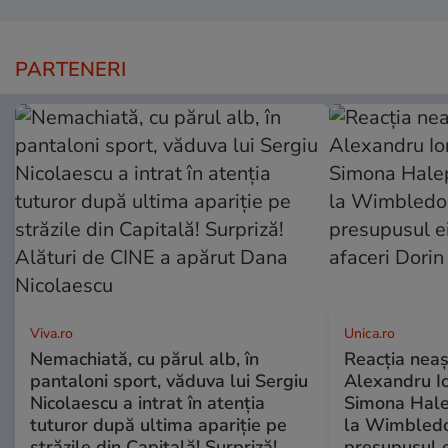
PARTENERI
Viva.ro
Unica.ro
Nemachiată, cu părul alb, în
Reacția neaș
pantaloni sport, văduva lui Sergiu
Alexandru Io
Nicolaescu a intrat în atenția
Simona Halep
tuturor după ultima apariție pe
la Wimbledo
străzile din Capitală! Surpriză!
presupusul e