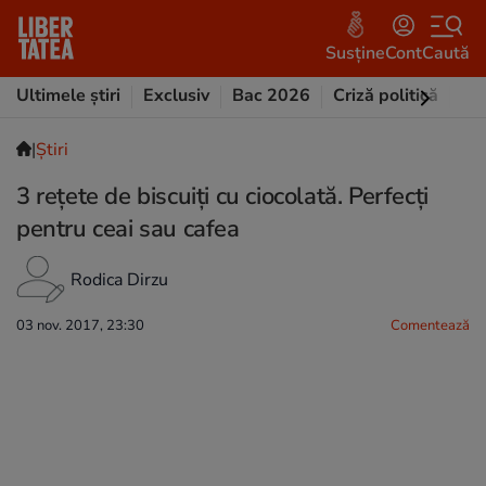
Susține
Cont
Caută
Ultimele știri
Exclusiv
Bac 2026
Criză politică
Opi
|
Ştiri
3 rețete de biscuiți cu ciocolată. Perfecți
pentru ceai sau cafea
Rodica Dirzu
03 nov. 2017, 23:30
Comentează