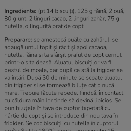
Ingrediente:
(pt.14 biscuiți), 125 g făină, 2 ouă,
80 g unt, 2 linguri cacao, 2 linguri zahăr, 75 g
nutella, o linguriță praf de copt
Preparare:
se amestecă ouăle cu zahărul, se
adaugă untul topit și răcit și apoi cacaoa,
nutella, făina și la sfârșit praful de copt cernut
printr-o sita deasă. Aluatul biscuiților va fi
destul de moale, dar după ce stă la frigider se
va întări. După 30 de minute se scoate aluatul
din frigider și se formează biluțe cât o nucă
mare. Trebuie făcute repede, fiindcă, în contact
cu căldura mâinilor tinde să devină lipicios. Se
pun biluțele în tava de cuptor tapetată cu
hârtie de copt și se introduce din nou tava în
frigider. Se coc biscuiții cu nutella în cuptorul
preîncălzit la 180°C, pentru aproximativ 15