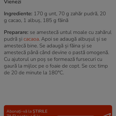
Vienezi
Ingrediente:
170 g unt, 70 g zahăr pudră, 20
g cacao, 1 albuș, 185 g făină
Preparare:
se amestecă untul moale cu zahărul
pudră și
cacaoa
. Apoi se adaugă albușul și se
amestecă bine. Se adaugă și făina și se
amestecă până când devine o pastă omogenă.
Cu ajutorul un poș se formează fursecuri cu
gaură la mijloc pe o foaie de copt. Se coc timp
de 20 de minute la 180°C.
Abonați-vă la
ȘTIRILE