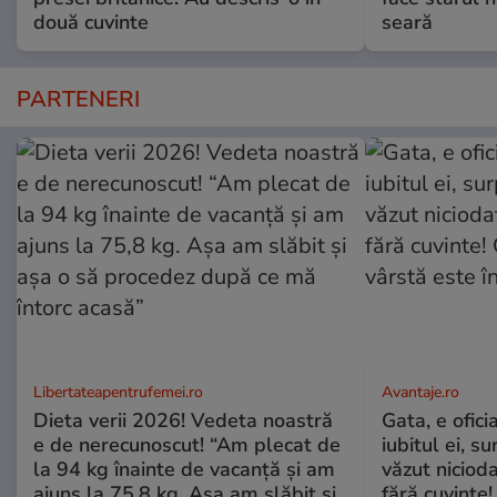
două cuvinte
seară
PARTENERI
Libertateapentrufemei.ro
Avantaje.ro
Dieta verii 2026! Vedeta noastră
Gata, e ofici
e de nerecunoscut! “Am plecat de
iubitul ei, s
la 94 kg înainte de vacanță și am
văzut nicioda
ajuns la 75,8 kg. Așa am slăbit și
fără cuvinte!