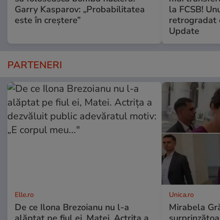
Garry Kasparov: „Probabilitatea
la FCSB! Unu
este în creștere”
retrogradat 
Update
PARTENERI
Elle.ro
Unica.ro
De ce Ilona Brezoianu nu l-a
Mirabela Gră
alăptat pe fiul ei, Matei. Actrița a
surprinzătoar