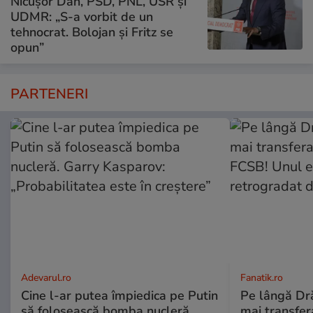
Nicușor Dan, PSD, PNL, USR și
UDMR: „S-a vorbit de un
tehnocrat. Bolojan și Fritz se
opun”
PARTENERI
Adevarul.ro
Fanatik.ro
Cine l-ar putea împiedica pe Putin
Pe lângă Dră
să folosească bomba nucleră.
mai transfera