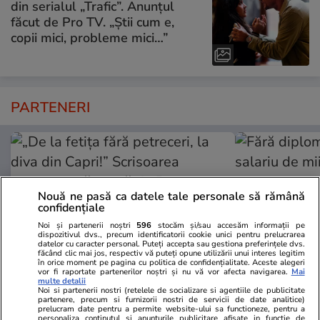
din serialul „Trafic”. Anunțul
făcut de Pro TV. „Știi cum e,
copii mici, probleme mici…”
PARTENERI
Nouă ne pasă ca datele tale personale să rămână
confidențiale
Noi și partenerii noștri
596
stocăm și/sau accesăm informații pe
dispozitivul dvs., precum identificatorii cookie unici pentru prelucrarea
datelor cu caracter personal. Puteți accepta sau gestiona preferințele dvs.
făcând clic mai jos, respectiv vă puteți opune utilizării unui interes legitim
în orice moment pe pagina cu politica de confidențialitate. Aceste alegeri
vor fi raportate partenerilor noștri și nu vă vor afecta navigarea.
Mai
multe detalii
Noi si partenerii nostri (retelele de socializare si agentiile de publicitate
TVMania.ro
ObservatorNews
partenere, precum si furnizorii nostri de servicii de date analitice)
prelucram date pentru a permite website-ului sa functioneze, pentru a
„De la fetița fără petreceri, la diva
Fără diplomă
personaliza continutul si anunturile publicitare afisate in functie de