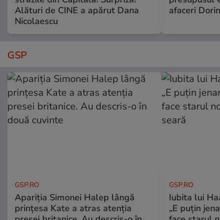
Alături de CINE a apărut Dana
afaceri Dori
Nicolaescu
GSP
GSP.RO
GSP.RO
Apariția Simonei Halep lângă
Iubita lui Ha
prințesa Kate a atras atenția
„E puțin jen
presei britanice. Au descris-o în
face starul n