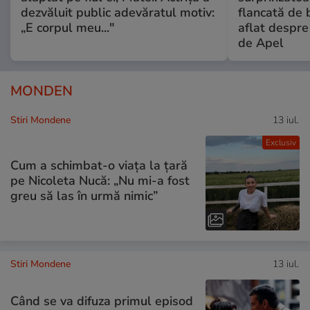
dezvăluit public adevăratul motiv:
flancată de 
„E corpul meu..."
aflat despre
de Apel
MONDEN
Stiri Mondene
13 iul.
Exclusiv
Cum a schimbat-o viața la țară
pe Nicoleta Nucă: „Nu mi-a fost
greu să las în urmă nimic”
Stiri Mondene
13 iul.
Când se va difuza primul episod