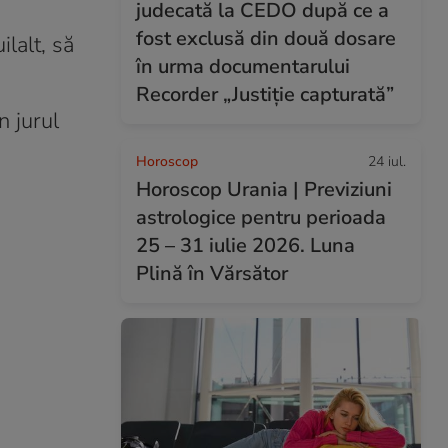
judecată la CEDO după ce a
fost exclusă din două dosare
lalt, să
în urma documentarului
Recorder „Justiție capturată”
n jurul
Horoscop
24 iul.
Horoscop Urania | Previziuni
astrologice pentru perioada
25 – 31 iulie 2026. Luna
Plină în Vărsător