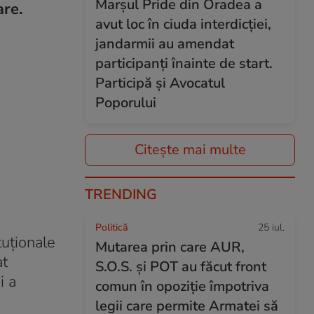
Marșul Pride din Oradea a
are.
avut loc în ciuda interdicției,
jandarmii au amendat
participanți înainte de start.
Participă și Avocatul
Poporului
Citește mai multe
TRENDING
Politică
25 iul.
tuționale
Mutarea prin care AUR,
at
S.O.S. și POT au făcut front
i a
comun în opoziție împotriva
legii care permite Armatei să