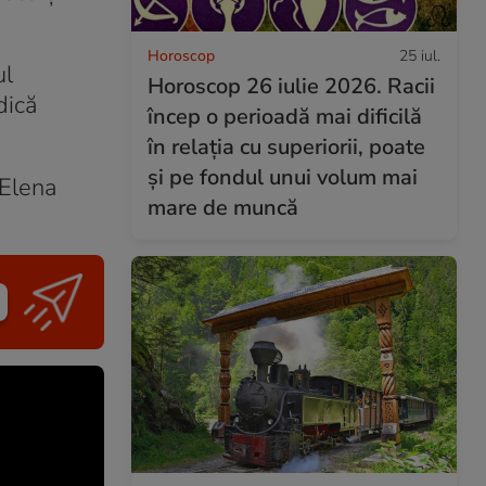
Horoscop
25 iul.
ul
Horoscop 26 iulie 2026. Racii
dică
încep o perioadă mai dificilă
în relația cu superiorii, poate
și pe fondul unui volum mai
 Elena
mare de muncă