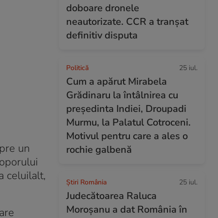
doboare dronele
neautorizate. CCR a tranșat
definitiv disputa
Politică
25 iul.
Cum a apărut Mirabela
Grădinaru la întâlnirea cu
președinta Indiei, Droupadi
Murmu, la Palatul Cotroceni.
Motivul pentru care a ales o
spre un
rochie galbenă
poporului
celuilalt,
Știri România
25 iul.
Judecătoarea Raluca
Moroșanu a dat România în
care