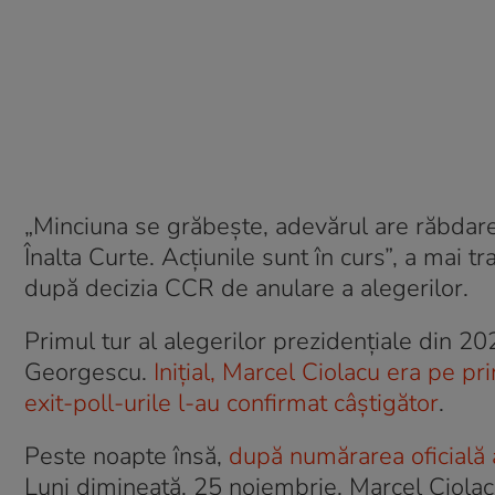
„Minciuna se grăbește, adevărul are răbdar
Înalta Curte. Acțiunile sunt în curs”, a mai
după decizia CCR de anulare a alegerilor.
Primul tur al alegerilor prezidențiale din 20
Georgescu.
Inițial, Marcel Ciolacu era pe pr
exit-poll-urile l-au confirmat câștigător
.
Peste noapte însă,
după numărarea oficială a
Luni dimineață, 25 noiembrie, Marcel Ciolacu