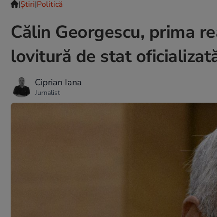
|
Ştiri
|
Politică
Călin Georgescu, prima re
lovitură de stat oficializat
Ciprian Iana
Jurnalist