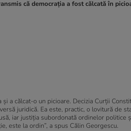
ansmis că democrația a fost călcată în picio
 și a călcat-o un picioare. Decizia Curții Consti
rsă juridică. Ea este, practic, o lovitură de st
să, iar justiția subordonată ordinelor politice ș
ție, este la ordin”, a spus Călin Georgescu.