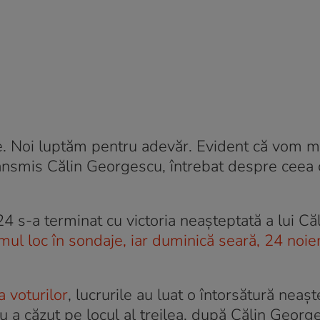
e. Noi luptăm pentru adevăr. Evident că vom m
 transmis Călin Georgescu, întrebat despre ceea 
24 s-a terminat cu victoria neașteptată a lui Că
imul loc în sondaje, iar duminică seară, 24 noi
 voturilor
, lucrurile au luat o întorsătură neașt
 a căzut pe locul al treilea, după Călin Georg