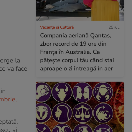
Vacanțe și Cultură
25 iul.
Compania aeriană Qantas,
zbor record de 19 ore din
Franța în Australia. Ce
erge la
pățește corpul tău când stai
ce va face
aproape o zi întreagă în aer
lin
embrie,
eptată.
escu și