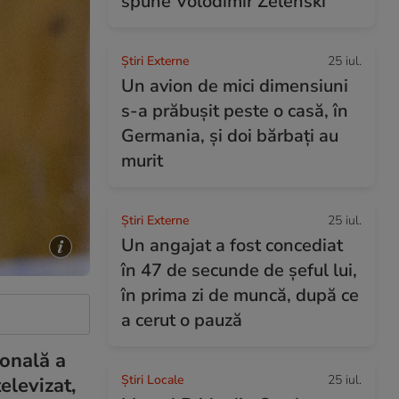
spune Volodimir Zelenski
Știri Externe
25 iul.
Un avion de mici dimensiuni
s-a prăbușit peste o casă, în
Germania, și doi bărbați au
murit
Știri Externe
25 iul.
Un angajat a fost concediat
în 47 de secunde de șeful lui,
în prima zi de muncă, după ce
a cerut o pauză
ională a
Știri Locale
25 iul.
elevizat,