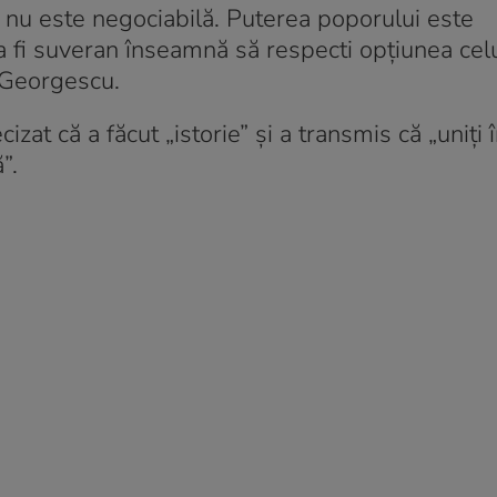
a nu este negociabilă. Puterea poporului este
 fi suveran înseamnă să respecti opțiunea celui
n Georgescu.
at că a făcut „istorie” și a transmis că „uniți î
”.