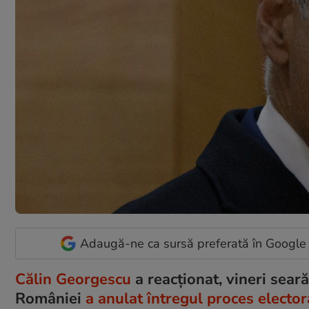
Adaugă-ne ca sursă preferată în Google
Călin Georgescu
a reacționat, vineri sear
României
a anulat întregul proces elector