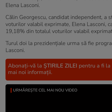
Elena Lasconi.
Călin Georgescu, candidat independent, a st
voturilor valabil exprimate, Elena Lasconi, 
19,18% din totalul voturilor valabil exprima
Turul doi la prezidențiale urma să fie prog
Lasconi.
Abonați-vă la
ȘTIRILE ZILEI
pentru a fi la
mai noi informații.
URMĂREȘTE CEL MAI NOU VIDEO