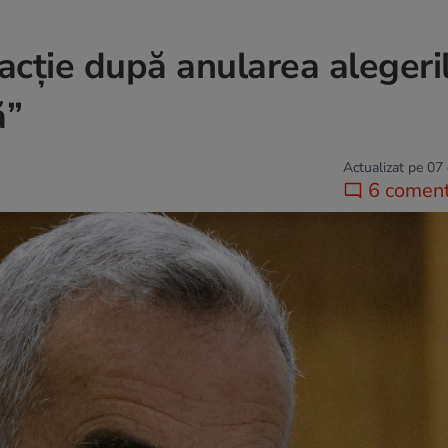
acție după anularea alegeril
ă”
Actualizat pe 07
6 coment