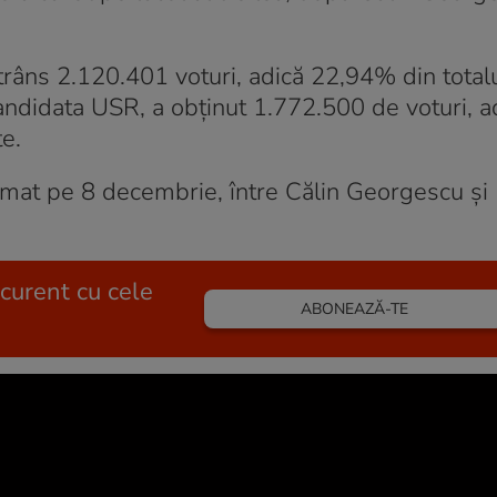
râns 2.120.401 voturi, adică 22,94% din total
candidata USR, a obținut 1.772.500 de voturi, a
te.
ramat pe 8 decembrie, între Călin Georgescu și
 curent cu cele
ABONEAZĂ-TE