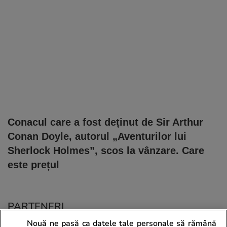
Conacul care a fost deținut de Sir Arthur
Conan Doyle, autorul „Aventurilor lui
Sherlock Holmes”, scos la vânzare. Care
este prețul
PARTENERI
Nouă ne pasă ca datele tale personale să rămână