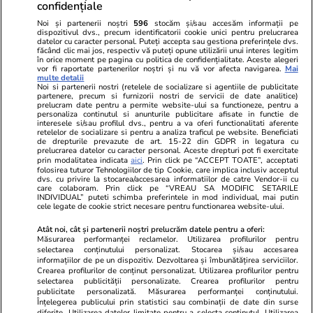
confidențiale
Noi și partenerii noștri
596
stocăm și/sau accesăm informații pe
dispozitivul dvs., precum identificatorii cookie unici pentru prelucrarea
datelor cu caracter personal. Puteți accepta sau gestiona preferințele dvs.
făcând clic mai jos, respectiv vă puteți opune utilizării unui interes legitim
în orice moment pe pagina cu politica de confidențialitate. Aceste alegeri
vor fi raportate partenerilor noștri și nu vă vor afecta navigarea.
Mai
multe detalii
Noi si partenerii nostri (retelele de socializare si agentiile de publicitate
partenere, precum si furnizorii nostri de servicii de date analitice)
prelucram date pentru a permite website-ului sa functioneze, pentru a
personaliza continutul si anunturile publicitare afisate in functie de
interesele si/sau profilul dvs., pentru a va oferi functionalitati aferente
retelelor de socializare si pentru a analiza traficul pe website. Beneficiati
de drepturile prevazute de art. 15-22 din GDPR in legatura cu
prelucrarea datelor cu caracter personal. Aceste drepturi pot fi exercitate
Viva.ro
Unica.ro
prin modalitatea indicata
aici
. Prin click pe “ACCEPT TOATE”, acceptati
folosirea tuturor Tehnologiilor de tip Cookie, care implica inclusiv acceptul
Ce s-a aflat despre prima soție a lui Claudiu
Nu și ei! S-au de
dvs. cu privire la stocarea/accesarea informatiilor de catre Vendor-ii cu
Manda i-a suprins pe toți! Dar mai ales gestul
căsnicie! Cei doi
care colaboram. Prin click pe “VREAU SA MODIFIC SETARILE
făcut de Olguța pentru mama copilului
secret. Nimeni n
INDIVIDUAL” puteti schimba preferintele in mod individual, mai putin
cele legate de cookie strict necesare pentru functionarea website-ului.
soțului e chiar cir...
motiv al separării
Atât noi, cât și partenerii noștri prelucrăm datele pentru a oferi:
Măsurarea performanței reclamelor. Utilizarea profilurilor pentru
selectarea conținutului personalizat. Stocarea și/sau accesarea
© 2026 Ringier Romania. Toate drepturile rezervate
informațiilor de pe un dispozitiv. Dezvoltarea și îmbunătățirea serviciilor.
Crearea profilurilor de conținut personalizat. Utilizarea profilurilor pentru
selectarea publicității personalizate. Crearea profilurilor pentru
publicitate personalizată. Măsurarea performanței conținutului.
Înțelegerea publicului prin statistici sau combinații de date din surse
diferite. Utilizarea datelor limitate pentru a selecta conținutul. Utilizarea