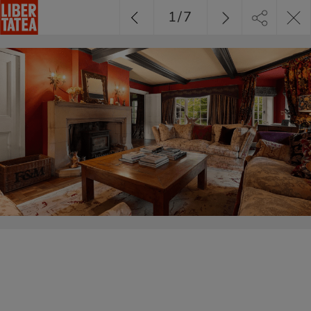
1
/
7