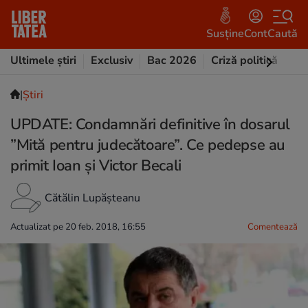
Susține
Cont
Caută
Ultimele știri
Exclusiv
Bac 2026
Criză politică
Opi
|
Ştiri
UPDATE: Condamnări definitive în dosarul
”Mită pentru judecătoare”. Ce pedepse au
primit Ioan și Victor Becali
Cătălin Lupășteanu
Actualizat pe 20 feb. 2018, 16:55
Comentează