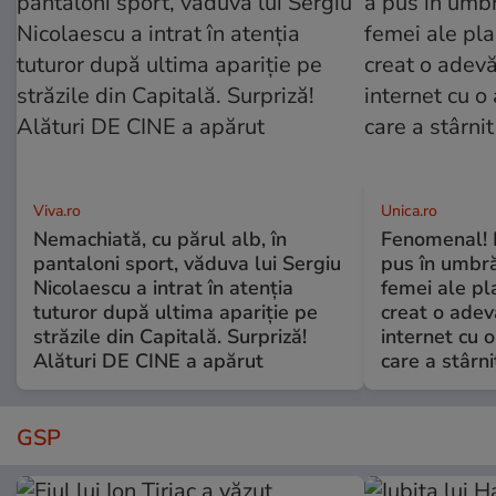
Viva.ro
Unica.ro
Nemachiată, cu părul alb, în
Fenomenal! 
pantaloni sport, văduva lui Sergiu
pus în umbră
Nicolaescu a intrat în atenția
femei ale pl
tuturor după ultima apariție pe
creat o adev
străzile din Capitală. Surpriză!
internet cu o
Alături DE CINE a apărut
care a stârni
GSP