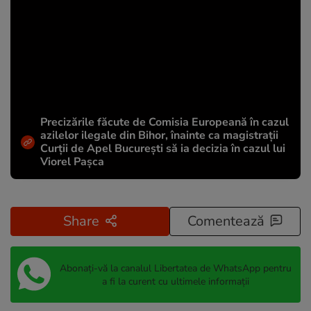
Precizările făcute de Comisia Europeană în cazul
azilelor ilegale din Bihor, înainte ca magistrații
Curții de Apel București să ia decizia în cazul lui
Viorel Pașca
Share
Comentează
Abonați-vă la canalul Libertatea de WhatsApp pentru
a fi la curent cu ultimele informații