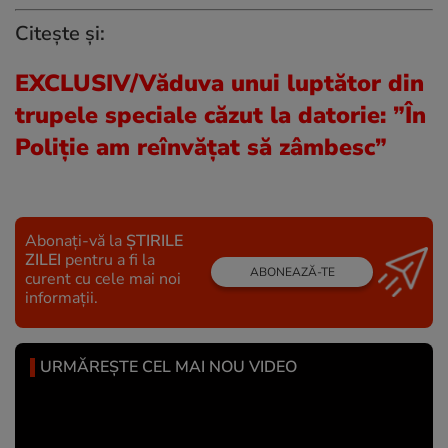
Citește și:
EXCLUSIV/Văduva unui luptător din
trupele speciale căzut la datorie: ”În
Poliție am reînvățat să zâmbesc”
Abonați-vă la
ȘTIRILE
ZILEI
pentru a fi la
ABONEAZĂ-TE
curent cu cele mai noi
informații.
URMĂREȘTE CEL MAI NOU VIDEO