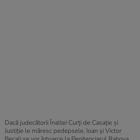
Dacă judecătorii Înaltei Curți de Casație și
Justiție le măresc pedepsele, Ioan și Victor
Becali se vor întoarce la Penitenciarul Rahova,