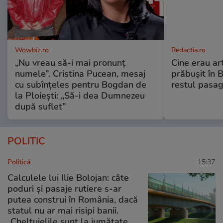
Wowbiz.ro
Redactia.ro
„Nu vreau să-i mai pronunț
Cine erau arti
numele”. Cristina Pucean, mesaj
prăbușit în 
cu subînțeles pentru Bogdan de
restul pasag
la Ploiești: „Să-i dea Dumnezeu
după suflet”
POLITIC
Politică
15:37
Calculele lui Ilie Bolojan: câte
poduri și pasaje rutiere s-ar
putea construi în România, dacă
statul nu ar mai risipi banii.
„Cheltuielile sunt la jumătate