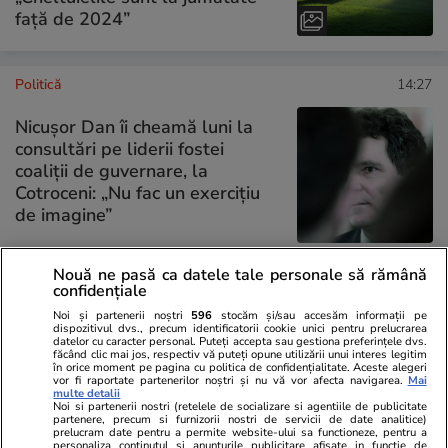
faţă de 2024”
Politică
14:27
Nicușor Dan îi cheamă luni la
consultări pe liderii fostei
coaliții de guvernare, la
Cotroceni: „Nu fac un exercițiu
de imagine”
Nouă ne pasă ca datele tale personale să rămână
confidențiale
PARTENERI
Noi și partenerii noștri
596
stocăm și/sau accesăm informații pe
dispozitivul dvs., precum identificatorii cookie unici pentru prelucrarea
datelor cu caracter personal. Puteți accepta sau gestiona preferințele dvs.
făcând clic mai jos, respectiv vă puteți opune utilizării unui interes legitim
în orice moment pe pagina cu politica de confidențialitate. Aceste alegeri
vor fi raportate partenerilor noștri și nu vă vor afecta navigarea.
Mai
multe detalii
Noi si partenerii nostri (retelele de socializare si agentiile de publicitate
partenere, precum si furnizorii nostri de servicii de date analitice)
prelucram date pentru a permite website-ului sa functioneze, pentru a
personaliza continutul si anunturile publicitare afisate in functie de