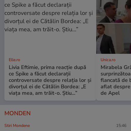
Elle.ro
Unica.ro
Livia Eftimie, prima reacție după
Mirabela Gră
ce Spike a făcut declarații
surprinzătoar
controversate despre relația lor și
flancată de 
divorțul ei de Cătălin Bordea: „E
aflat despre
viața mea, am trăit-o. Știu…”
de Apel
MONDEN
Stiri Mondene
15:46