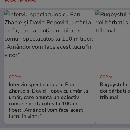
PARTENERI
GSP.ro
GSP.ro
Interviu spectaculos cu Pan
Rugbystul ca
Zhanle și David Popovici, umăr la
doi bărbați ș
umăr, care anunță un obiectiv
tribunal
comun spectaculos la 100 m
liber: „Amândoi vom face acest
lucru în viitor”