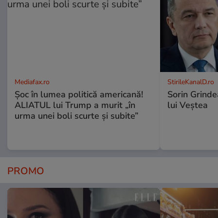
Mediafax.ro
StirileKanalD.ro
Șoc în lumea politică americană!
Sorin Grinde
ALIATUL lui Trump a murit „în
lui Veștea
urma unei boli scurte și subite”
PROMO