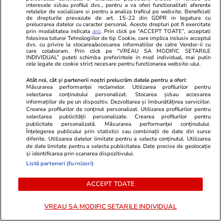
interesele si/sau profilul dvs., pentru a va oferi functionalitati aferente
retelelor de socializare si pentru a analiza traficul pe website. Beneficiati
de drepturile prevazute de art. 15-22 din GDPR in legatura cu
prelucrarea datelor cu caracter personal. Aceste drepturi pot fi exercitate
prin modalitatea indicata
aici
. Prin click pe “ACCEPT TOATE”, acceptati
folosirea tuturor Tehnologiilor de tip Cookie, care implica inclusiv acceptul
dvs. cu privire la stocarea/accesarea informatiilor de catre Vendor-ii cu
care colaboram. Prin click pe “VREAU SA MODIFIC SETARILE
ZiaruldeIasi.ro
Fanatik.ro
INDIVIDUAL” puteti schimba preferintele in mod individual, mai putin
cele legate de cookie strict necesare pentru functionarea website-ului.
Proiectul imobiliar pregătit lângă
Leo Messi, c
Lidl Moara de Foc este scos la
cei mai mari 
Atât noi, cât și partenerii noștri prelucrăm datele pentru a oferi:
Măsurarea performanței reclamelor. Utilizarea profilurilor pentru
vânzare. Dezvoltatorul este
„Aleargă mai
selectarea conținutului personalizat. Stocarea și/sau accesarea
asociat în piață cu un alt proiect
dar arbitrii î
informațiilor de pe un dispozitiv. Dezvoltarea și îmbunătățirea serviciilor.
Crearea profilurilor de conținut personalizat. Utilizarea profilurilor pentru
de anvergură
selectarea publicității personalizate. Crearea profilurilor pentru
publicitate personalizată. Măsurarea performanței conținutului.
Înțelegerea publicului prin statistici sau combinații de date din surse
diferite. Utilizarea datelor limitate pentru a selecta conținutul. Utilizarea
de date limitate pentru a selecta publicitatea. Date precise de geolocație
ULTIMELE ȘTIRI
și identificarea prin scanarea dispozitivului.
Listă parteneri (furnizori)
Știri Externe
21:52
ACCEPT TOATE
Mercenarii Wagner conduc un imperiu al
opioidelor și subjugă o țară din Africa
VREAU SA MODIFIC SETARILE INDIVIDUAL