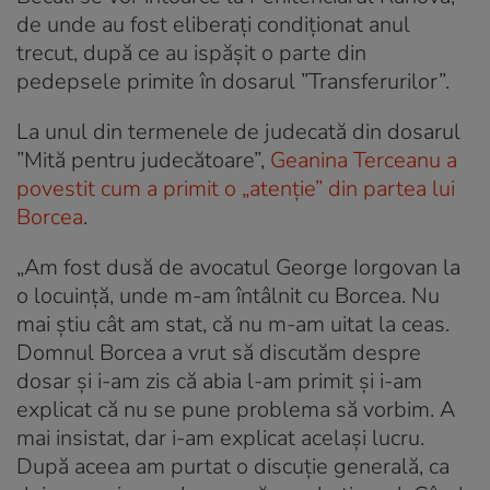
de unde au fost eliberați condiționat anul
trecut, după ce au ispășit o parte din
pedepsele primite în dosarul ”Transferurilor”.
La unul din termenele de judecată din dosarul
”Mită pentru judecătoare”,
Geanina Terceanu a
povestit cum a primit o „atenție” din partea lui
Borcea
.
„Am fost dusă de avocatul George Iorgovan la
o locuință, unde m-am întâlnit cu Borcea. Nu
mai știu cât am stat, că nu m-am uitat la ceas.
Domnul Borcea a vrut să discutăm despre
dosar și i-am zis că abia l-am primit și i-am
explicat că nu se pune problema să vorbim. A
mai insistat, dar i-am explicat același lucru.
După aceea am purtat o discuție generală, ca