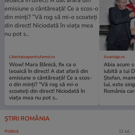
Libertateapentrufemei.ro
Avantaje.ro
Wow! Mara Bănică, fix ca o
Abia acum s-
leoaică în direct! A dat afară din
iubită a lui 
emisiune o cântăreață! Ce a scos-
Ștefan, mama 
o din minți? ”Vă rog să mi-o
lui, este si
scoateți din direct! Niciodată în
România care
viața mea nu pot s..
ȘTIRI ROMÂNIA
Politică
11 iul.