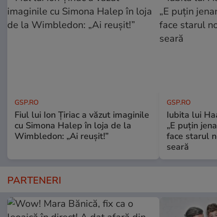
GSP.RO
GSP.RO
Fiul lui Ion Țiriac a văzut imaginile
Iubita lui Ha
cu Simona Halep în loja de la
„E puțin jen
Wimbledon: „Ai reușit!”
face starul n
seară
PARTENERI