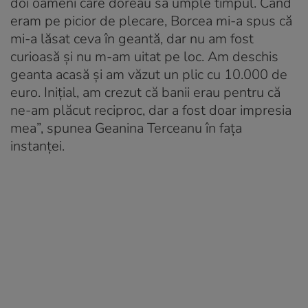
doi oameni care doreau să umple timpul. Când
eram pe picior de plecare, Borcea mi-a spus că
mi-a lăsat ceva în geantă, dar nu am fost
curioasă și nu m-am uitat pe loc. Am deschis
geanta acasă și am văzut un plic cu 10.000 de
euro. Inițial, am crezut că banii erau pentru că
ne-am plăcut reciproc, dar a fost doar impresia
mea”, spunea Geanina Terceanu în fața
instanței.