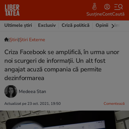
Susține
Cont
Caută
Ultimele știri
Exclusiv
Criză politică
Opinii
Intervi
|
Ştiri
|
Știri Externe
Criza Facebook se amplifică, în urma unor
noi scurgeri de informații. Un alt fost
angajat acuză compania că permite
dezinformarea
Medeea Stan
Actualizat pe 23 oct. 2021, 19:50
Comentează