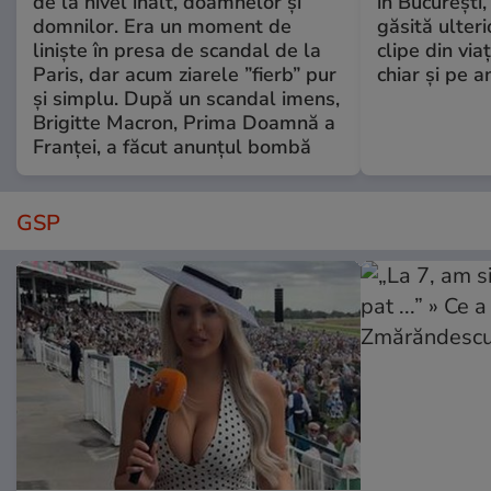
de la nivel înalt, doamnelor și
în București,
domnilor. Era un moment de
găsită ulter
liniște în presa de scandal de la
clipe din via
Paris, dar acum ziarele ”fierb” pur
chiar și pe a
și simplu. După un scandal imens,
Brigitte Macron, Prima Doamnă a
Franței, a făcut anunțul bombă
GSP