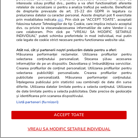
interesele si/sau profilul dvs., pentru a va oferi functionalitati aferente
retelelor de socializare si pentru a analiza traficul pe website. Beneficiati
de drepturile prevazute de art. 15-22 din GDPR in legatura cu
POLITIC
prelucrarea datelor cu caracter personal. Aceste drepturi pot fi exercitate
prin modalitatea indicata
aici
. Prin click pe “ACCEPT TOATE”, acceptati
folosirea tuturor Tehnologiilor de tip Cookie, care implica inclusiv acceptul
Politică
16:55
dvs. cu privire la stocarea/accesarea informatiilor de catre Vendor-ii cu
care colaboram. Prin click pe “VREAU SA MODIFIC SETARILE
INDIVIDUAL” puteti schimba preferintele in mod individual, mai putin
cele legate de cookie strict necesare pentru functionarea website-ului.
Radu Miruță, despre salvarea
TAROM: „Nu trebuie să moară!”
Atât noi, cât și partenerii noștri prelucrăm datele pentru a oferi:
Măsurarea performanței reclamelor. Utilizarea profilurilor pentru
De ce a fost destituit directorul
selectarea conținutului personalizat. Stocarea și/sau accesarea
pus de PSD
informațiilor de pe un dispozitiv. Dezvoltarea și îmbunătățirea serviciilor.
Crearea profilurilor de conținut personalizat. Utilizarea profilurilor pentru
selectarea publicității personalizate. Crearea profilurilor pentru
publicitate personalizată. Măsurarea performanței conținutului.
Înțelegerea publicului prin statistici sau combinații de date din surse
diferite. Utilizarea datelor limitate pentru a selecta conținutul. Utilizarea
Politică
16:06
de date limitate pentru a selecta publicitatea. Date precise de geolocație
și identificarea prin scanarea dispozitivului.
Măsurile anunțate de Radu
Listă parteneri (furnizori)
Miruță la CFR Călători, după ce
80% dintre români au spus că
ACCEPT TOATE
nu ar recomanda călătoriile cu
trenul: Sancțiuni, despăgubiri
VREAU SA MODIFIC SETARILE INDIVIDUAL
pentru întârzieri și directori