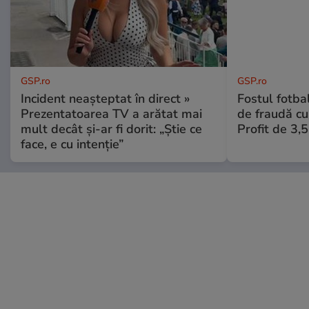
GSP.ro
GSP.ro
Incident neașteptat în direct »
Fostul fotba
Prezentatoarea TV a arătat mai
de fraudă cu 
mult decât și-ar fi dorit: „Știe ce
Profit de 3,
face, e cu intenție”