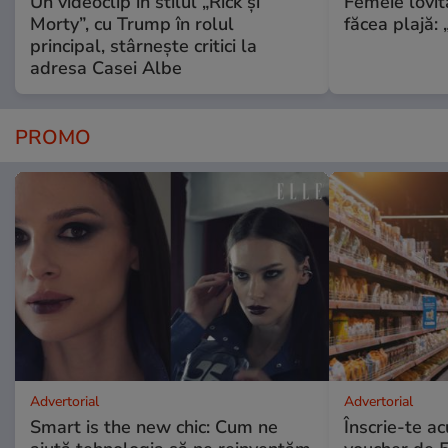
Un videoclip în stilul „Rick și
Femeie lovit
Morty”, cu Trump în rolul
făcea plajă: „
principal, stârnește critici la
adresa Casei Albe
PROMO
Advertorial
Advertorial
Smart is the new chic: Cum ne
Înscrie-te ac