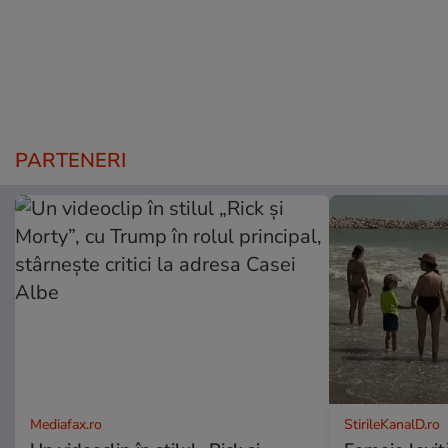
PARTENERI
Mediafax.ro
StirileKanalD.ro