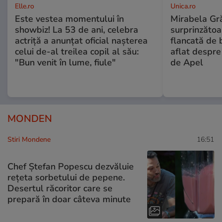
Elle.ro
Unica.ro
Este vestea momentului în
Mirabela Gră
showbiz! La 53 de ani, celebra
surprinzătoar
actriță a anunțat oficial nașterea
flancată de 
celui de-al treilea copil al său:
aflat despre
"Bun venit în lume, fiule"
de Apel
MONDEN
Stiri Mondene
16:51
Chef Ștefan Popescu dezvăluie
rețeta sorbetului de pepene.
Desertul răcoritor care se
prepară în doar câteva minute