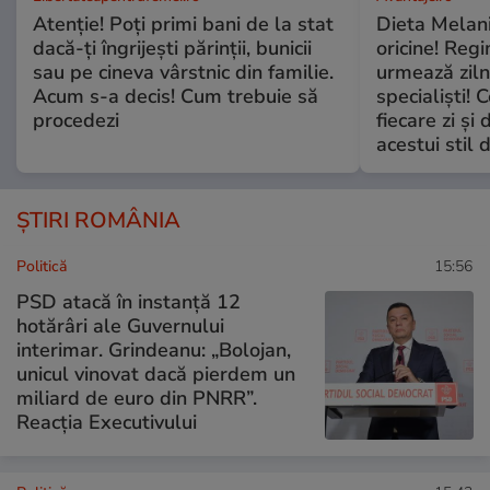
Atenție! Poți primi bani de la stat
Dieta Melan
dacă-ți îngrijești părinții, bunicii
oricine! Regi
sau pe cineva vârstnic din familie.
urmează zilni
Acum s-a decis! Cum trebuie să
specialiști! 
procedezi
fiecare zi și 
acestui stil 
ȘTIRI ROMÂNIA
Politică
15:56
PSD atacă în instanță 12
hotărâri ale Guvernului
interimar. Grindeanu: „Bolojan,
unicul vinovat dacă pierdem un
miliard de euro din PNRR”.
Reacția Executivului