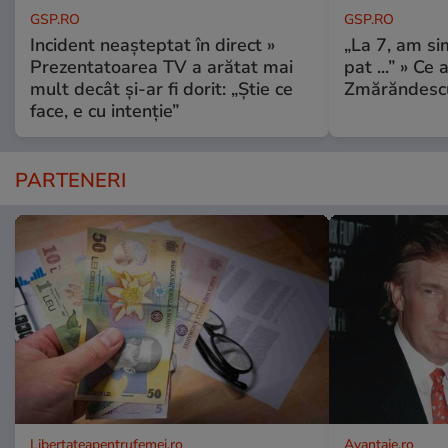
GSP.RO
GSP.RO
Incident neașteptat în direct »
„La 7, am si
Prezentatoarea TV a arătat mai
pat ...” » Ce 
mult decât și-ar fi dorit: „Știe ce
Zmărăndescu
face, e cu intenție”
PARTENERI
Libertateapentrufemei.ro
Avantaje.ro