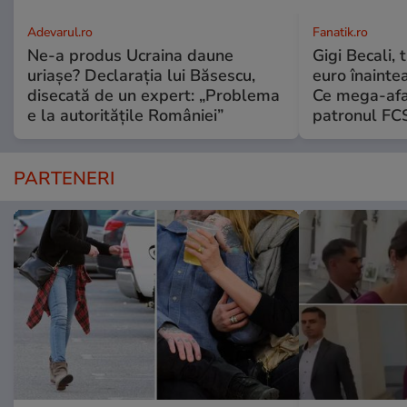
Adevarul.ro
Fanatik.ro
Ne-a produs Ucraina daune
Gigi Becali,
uriașe? Declarația lui Băsescu,
euro înainte
disecată de un expert: „Problema
Ce mega-afac
e la autoritățile României”
patronul FC
PARTENERI