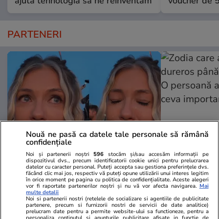
ajută tehnologia să ne reinventăm
voucher de 5
PARTENERI
Nouă ne pasă ca datele tale personale să rămână
confidențiale
Noi și partenerii noștri
596
stocăm și/sau accesăm informații pe
dispozitivul dvs., precum identificatorii cookie unici pentru prelucrarea
Wowbiz.ro
Redactia.ro
datelor cu caracter personal. Puteți accepta sau gestiona preferințele dvs.
făcând clic mai jos, respectiv vă puteți opune utilizării unui interes legitim
Andreea Ibacka a izbucnit în
Zodia care a
în orice moment pe pagina cu politica de confidențialitate. Aceste alegeri
plâns! Ce a emoționat-o până la
până la fina
vor fi raportate partenerilor noștri și nu vă vor afecta navigarea.
Mai
multe detalii
lacrimi pe vedetă: „Nu-mi mai e
persoană apr
Noi si partenerii nostri (retelele de socializare si agentiile de publicitate
partenere, precum si furnizorii nostri de servicii de date analitice)
rușine să fiu vulnerabilă”
ceva import
prelucram date pentru a permite website-ului sa functioneze, pentru a
personaliza continutul si anunturile publicitare afisate in functie de