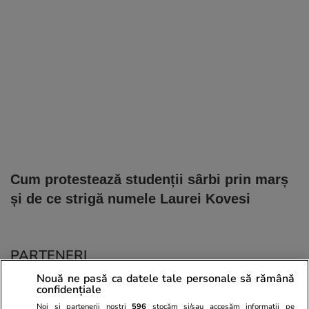
Cum protestează studenții sârbi prin marș
și de ce strigă numele Laurei Kovesi
PARTENERI
Nouă ne pasă ca datele tale personale să rămână
confidențiale
Noi și partenerii noștri
596
stocăm și/sau accesăm informații pe