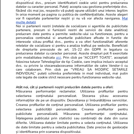
dispozitivul dvs., precum identificatorii cookie unici pentru prelucrarea
datelor cu caracter personal. Puteți accepta sau gestiona preferințele dvs.
făcând clic mai jos, respectiv vă puteți opune utilizării unui interes legitim
în orice moment pe pagina cu politica de confidențialitate. Aceste alegeri
vor fi raportate partenerilor noștri și nu vă vor afecta navigarea.
Mai
multe detalii
Noi si partenerii nostri (retelele de socializare si agentiile de publicitate
partenere, precum si furnizorii nostri de servicii de date analitice)
prelucram date pentru a permite website-ului sa functioneze, pentru a
personaliza continutul si anunturile publicitare afisate in functie de
interesele si/sau profilul dvs., pentru a va oferi functionalitati aferente
retelelor de socializare si pentru a analiza traficul pe website. Beneficiati
de drepturile prevazute de art. 15-22 din GDPR in legatura cu
prelucrarea datelor cu caracter personal. Aceste drepturi pot fi exercitate
Viva.ro
Unica.ro
prin modalitatea indicata
aici
. Prin click pe “ACCEPT TOATE”, acceptati
"Nici acum nu îi știu bine. Nu îi știu familia".
folosirea tuturor Tehnologiilor de tip Cookie, care implica inclusiv acceptul
Nu și ei! S-au de
dvs. cu privire la stocarea/accesarea informatiilor de catre Vendor-ii cu
A tăcut luni întregi, dar acum Gina Matache a
căsnicie! Cei doi
care colaboram. Prin click pe “VREAU SA MODIFIC SETARILE
spus adevărul despre relația cu ginerele ei,
secret. Nimeni n
INDIVIDUAL” puteti schimba preferintele in mod individual, mai putin
cele legate de cookie strict necesare pentru functionarea website-ului.
Radu Siffr...
motiv al separării
Atât noi, cât și partenerii noștri prelucrăm datele pentru a oferi:
Măsurarea performanței reclamelor. Utilizarea profilurilor pentru
selectarea conținutului personalizat. Stocarea și/sau accesarea
© 2026 Ringier Romania. Toate drepturile rezervate
informațiilor de pe un dispozitiv. Dezvoltarea și îmbunătățirea serviciilor.
Crearea profilurilor de conținut personalizat. Utilizarea profilurilor pentru
selectarea publicității personalizate. Crearea profilurilor pentru
publicitate personalizată. Măsurarea performanței conținutului.
Înțelegerea publicului prin statistici sau combinații de date din surse
diferite. Utilizarea datelor limitate pentru a selecta conținutul. Utilizarea
Actualizare preferințe cookies
de date limitate pentru a selecta publicitatea. Date precise de geolocație
și identificarea prin scanarea dispozitivului.