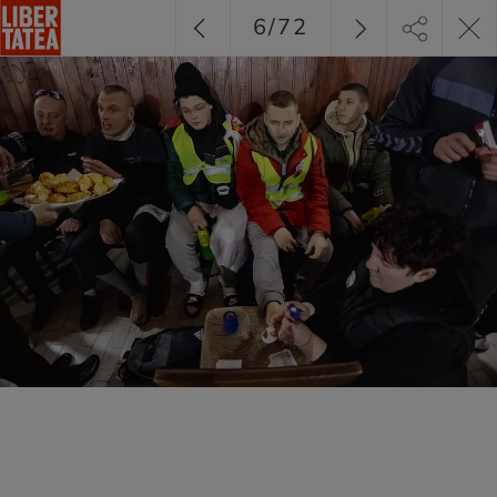
6
/
72