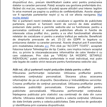
dispozitivul dvs., precum identificatorii cookie unici pentru prelucrarea
datelor cu caracter personal. Puteți accepta sau gestiona preferințele dvs.
făcând clic mai jos, respectiv vă puteți opune utilizării unui interes legitim
în orice moment pe pagina cu politica de confidențialitate. Aceste alegeri
vor fi raportate partenerilor noștri și nu vă vor afecta navigarea.
Mai
multe detalii
Noi si partenerii nostri (retelele de socializare si agentiile de publicitate
partenere, precum si furnizorii nostri de servicii de date analitice)
prelucram date pentru a permite website-ului sa functioneze, pentru a
personaliza continutul si anunturile publicitare afisate in functie de
interesele si/sau profilul dvs., pentru a va oferi functionalitati aferente
retelelor de socializare si pentru a analiza traficul pe website. Beneficiati
de drepturile prevazute de art. 15-22 din GDPR in legatura cu
prelucrarea datelor cu caracter personal. Aceste drepturi pot fi exercitate
Viva.ro
Unica.ro
prin modalitatea indicata
aici
. Prin click pe “ACCEPT TOATE”, acceptati
Eliza, fiica Adrianei Iliescu, nu a mai fost
folosirea tuturor Tehnologiilor de tip Cookie, care implica inclusiv acceptul
Nu și ei! S-au de
dvs. cu privire la stocarea/accesarea informatiilor de catre Vendor-ii cu
văzută demult, însă cele mai recente imagini
căsnicie! Cei doi
care colaboram. Prin click pe “VREAU SA MODIFIC SETARILE
cu ea chiar fac înconjurul internetului, grație
secret. Nimeni n
INDIVIDUAL” puteti schimba preferintele in mod individual, mai putin
cele legate de cookie strict necesare pentru functionarea website-ului.
unui mini-de...
motiv al separării
Atât noi, cât și partenerii noștri prelucrăm datele pentru a oferi:
Măsurarea performanței reclamelor. Utilizarea profilurilor pentru
selectarea conținutului personalizat. Stocarea și/sau accesarea
© 2026 Ringier Romania. Toate drepturile rezervate
informațiilor de pe un dispozitiv. Dezvoltarea și îmbunătățirea serviciilor.
Crearea profilurilor de conținut personalizat. Utilizarea profilurilor pentru
selectarea publicității personalizate. Crearea profilurilor pentru
publicitate personalizată. Măsurarea performanței conținutului.
Înțelegerea publicului prin statistici sau combinații de date din surse
diferite. Utilizarea datelor limitate pentru a selecta conținutul. Utilizarea
Actualizare preferințe cookies
de date limitate pentru a selecta publicitatea. Date precise de geolocație
și identificarea prin scanarea dispozitivului.