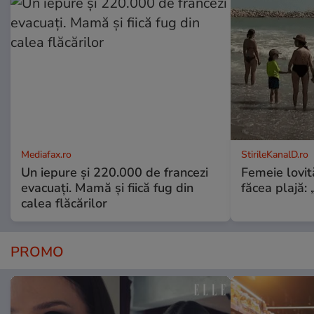
Mediafax.ro
StirileKanalD.ro
Un iepure și 220.000 de francezi
Femeie lovit
evacuați. Mamă și fiică fug din
făcea plajă: „
calea flăcărilor
PROMO