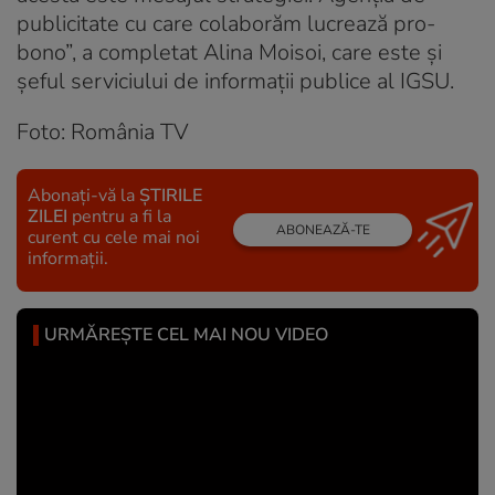
publicitate cu care colaborăm lucrează pro-
bono”, a completat Alina Moisoi, care este și
șeful serviciului de informații publice al IGSU.
Foto: România TV
Abonați-vă la
ȘTIRILE
ZILEI
pentru a fi la
ABONEAZĂ-TE
curent cu cele mai noi
informații.
URMĂREȘTE CEL MAI NOU VIDEO