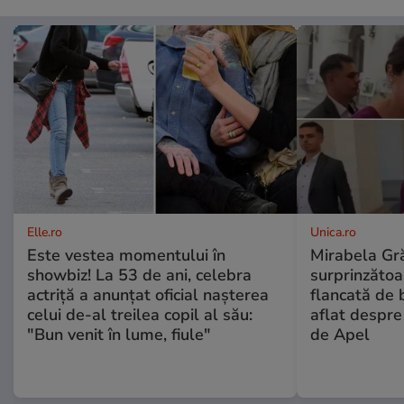
Elle.ro
Unica.ro
Este vestea momentului în
Mirabela Gră
showbiz! La 53 de ani, celebra
surprinzătoar
actriță a anunțat oficial nașterea
flancată de 
celui de-al treilea copil al său:
aflat despre
"Bun venit în lume, fiule"
de Apel