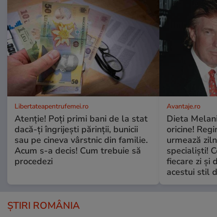
Libertateapentrufemei.ro
Avantaje.ro
Atenție! Poți primi bani de la stat
Dieta Melan
dacă-ți îngrijești părinții, bunicii
oricine! Regi
sau pe cineva vârstnic din familie.
urmează zilni
Acum s-a decis! Cum trebuie să
specialiști! 
procedezi
fiecare zi și 
acestui stil 
ȘTIRI ROMÂNIA