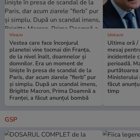
Viva.ro
Unica.ro
Vestea care face înconjurul
Ultima oră /
planetei vine tocmai din Franța,
mesaj pentr
de la nivel înalt, doamnelor și
incidentele 
domnilor. Era un moment de
perioadă. Ma
liniște în presa de scandal de la
purtătoarea 
Paris, dar acum ziarele ”fierb” pur
Ministerului
și simplu. După un scandal imens,
făcut anunțu
Brigitte Macron, Prima Doamnă a
timp
Franței, a făcut anunțul bombă
GSP