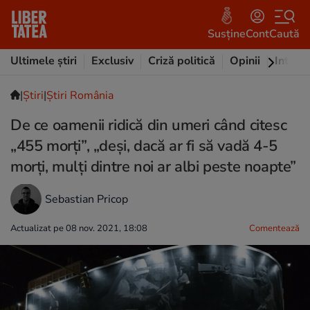
Susține
Cont
Caută
Ultimele știri
Exclusiv
Criză politică
Opinii
Intervi
|
Ştiri
|
Știri România
De ce oamenii ridică din umeri când citesc
„455 morți”, „deși, dacă ar fi să vadă 4-5
morți, mulți dintre noi ar albi peste noapte”
Sebastian Pricop
Actualizat pe 08 nov. 2021, 18:08
Comentează