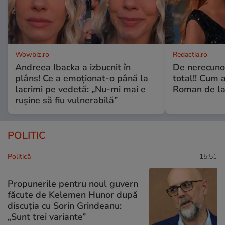
Wowbiz.ro
Redactia.ro
Andreea Ibacka a izbucnit în
De nerecunos
plâns! Ce a emoționat-o până la
total!! Cum 
lacrimi pe vedetă: „Nu-mi mai e
Roman de la 
rușine să fiu vulnerabilă”
POLITIC
Politică
15:51
Propunerile pentru noul guvern
făcute de Kelemen Hunor după
discuția cu Sorin Grindeanu:
„Sunt trei variante”