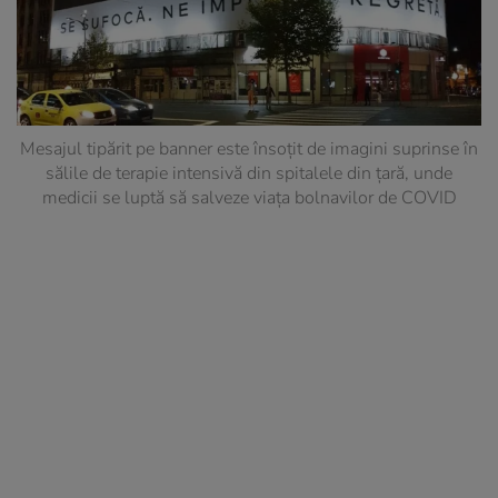
Mesajul tipărit pe banner este însoțit de imagini suprinse în
sălile de terapie intensivă din spitalele din țară, unde
medicii se luptă să salveze viața bolnavilor de COVID