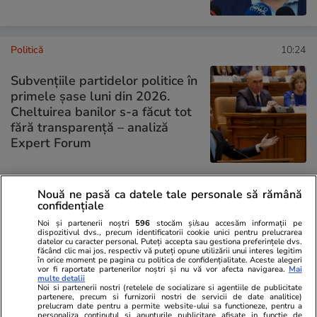
Politică
10:24
Subvențiile partidelor politice în
primele șase luni din 2026.
Cheltuirea banilor s-a făcut tot
fără transparență – analiză
Expert Forum
Nouă ne pasă ca datele tale personale să rămână
PARTENERI
confidențiale
Noi și partenerii noștri
596
stocăm și/sau accesăm informații pe
dispozitivul dvs., precum identificatorii cookie unici pentru prelucrarea
datelor cu caracter personal. Puteți accepta sau gestiona preferințele dvs.
făcând clic mai jos, respectiv vă puteți opune utilizării unui interes legitim
în orice moment pe pagina cu politica de confidențialitate. Aceste alegeri
vor fi raportate partenerilor noștri și nu vă vor afecta navigarea.
Mai
multe detalii
Noi si partenerii nostri (retelele de socializare si agentiile de publicitate
partenere, precum si furnizorii nostri de servicii de date analitice)
prelucram date pentru a permite website-ului sa functioneze, pentru a
personaliza continutul si anunturile publicitare afisate in functie de