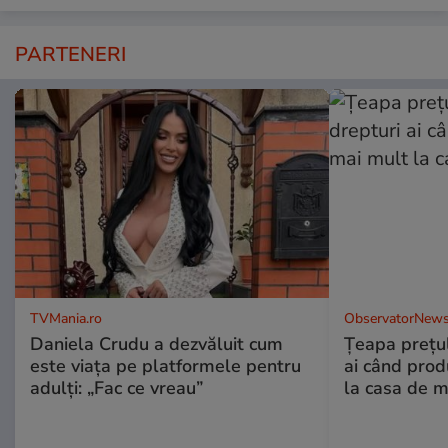
PARTENERI
TVMania.ro
ObservatorNews
Daniela Crudu a dezvăluit cum
Țeapa prețulu
este viața pe platformele pentru
ai când prod
adulți: „Fac ce vreau”
la casa de m