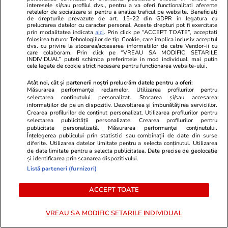
interesele si/sau profilul dvs., pentru a va oferi functionalitati aferente
retelelor de socializare si pentru a analiza traficul pe website. Beneficiati
de drepturile prevazute de art. 15-22 din GDPR in legatura cu
prelucrarea datelor cu caracter personal. Aceste drepturi pot fi exercitate
prin modalitatea indicata
aici
. Prin click pe “ACCEPT TOATE”, acceptati
folosirea tuturor Tehnologiilor de tip Cookie, care implica inclusiv acceptul
dvs. cu privire la stocarea/accesarea informatiilor de catre Vendor-ii cu
ZiaruldeIasi.ro
Fanatik.ro
care colaboram. Prin click pe “VREAU SA MODIFIC SETARILE
INDIVIDUAL” puteti schimba preferintele in mod individual, mai putin
Delta urbană de la Iași ar urma
Vasile Mogoş,
cele legate de cookie strict necesare pentru functionarea website-ului.
să dreneze 36,5 milioane de lei.
la Universita
Atât noi, cât și partenerii noștri prelucrăm datele pentru a oferi:
Studiul de fezabilitate este gata,
„Am plâns c
Măsurarea performanței reclamelor. Utilizarea profilurilor pentru
iar consilierii locali sunt chemați
Oblemenco” C
selectarea conținutului personalizat. Stocarea și/sau accesarea
informațiilor de pe un dispozitiv. Dezvoltarea și îmbunătățirea serviciilor.
să aprobe investiția
finalul meciu
Crearea profilurilor de conținut personalizat. Utilizarea profilurilor pentru
selectarea publicității personalizate. Crearea profilurilor pentru
publicitate personalizată. Măsurarea performanței conținutului.
Înțelegerea publicului prin statistici sau combinații de date din surse
diferite. Utilizarea datelor limitate pentru a selecta conținutul. Utilizarea
ULTIMELE ȘTIRI
de date limitate pentru a selecta publicitatea. Date precise de geolocație
și identificarea prin scanarea dispozitivului.
Listă parteneri (furnizori)
Știri Locale
16:24
ACCEPT TOATE
Ciurila din Cluj e „spaima hackerilor”. Satul
care le dă lecții instituțiilor naționale
VREAU SA MODIFIC SETARILE INDIVIDUAL